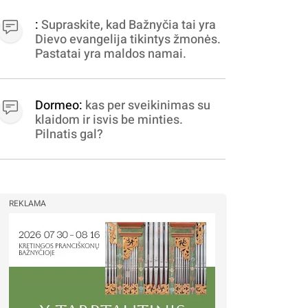
apibrėžiamos.. nežinau,
bereikalingas oro virpinimas,
:
Supraskite, kad Bažnyčia tai yra
ieškokit kur milijonus vagia
Dievo evangelija tikintys žmonės.
dujininkai, elektros aferistai,
Pastatai yra maldos namai.
stadionų statytojai Vilnuje
Dormeo:
kas per sveikinimas su
klaidom ir isvis be minties.
Pilnatis gal?
REKLAMA