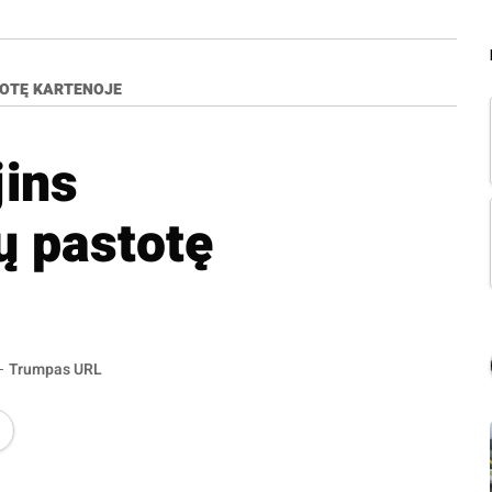
TOTĘ KARTENOJE
jins
ų pastotę
Trumpas URL