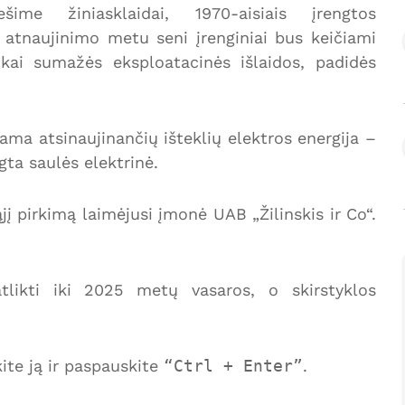
ime žiniasklaidai, 1970-aisiais įrengtos
 atnaujinimo metu seni įrenginiai bus keičiami
rokai sumažės eksploatacinės išlaidos, padidės
a atsinaujinančių išteklių elektros energija –
gta saulės elektrinė.
ąjį pirkimą laimėjusi įmonė UAB „Žilinskis ir Co“.
likti iki 2025 metų vasaros, o skirstyklos
te ją ir paspauskite
Ctrl + Enter
.