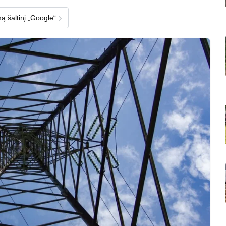
›
ą šaltinį „Google“