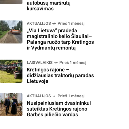
autobusų maršrutų
kursavimas
AKTUALIJOS
Prieš 1 mėnesį
„Via Lietuva“ pradeda
magistralinio kelio Šiauliai–
Palanga ruožo tarp Kretingos
ir Vydmantų remontą
LAISVALAIKIS
Prieš 1 mėnesį
Kretingos rajone –
didžiausias traktorių paradas
Lietuvoje
AKTUALIJOS
Prieš 1 mėnesį
Nusipelniusiam dvasininkui
suteiktas Kretingos rajono
Garbės piliečio vardas