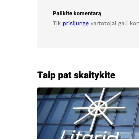
Palikite komentarą
Tik
prisijungę
vartotojai gali ko
Taip pat skaitykite