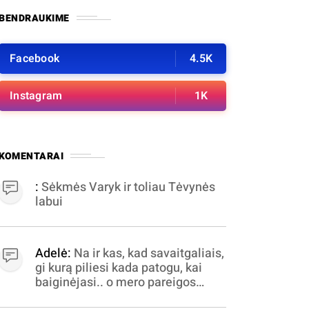
BENDRAUKIME
Facebook
4.5K
Instagram
1K
KOMENTARAI
:
Sėkmės Varyk ir toliau Tėvynės
labui
Adelė:
Na ir kas, kad savaitgaliais,
gi kurą piliesi kada patogu, kai
baiginėjasi.. o mero pareigos
nelabai valandomis