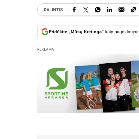
DALINTIS
Pridėkite „Mūsų Kretingą“
kaip pageidaujam
REKLAMA