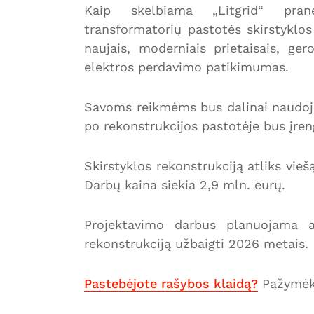
Kaip skelbiama „Litgrid“ praneš
transformatorių pastotės skirstyklos
naujais, moderniais prietaisais, ge
elektros perdavimo patikimumas.
Savoms reikmėms bus dalinai naudojam
po rekonstrukcijos pastotėje bus įren
Skirstyklos rekonstrukciją atliks vieš
Darbų kaina siekia 2,9 mln. eurų.
Projektavimo darbus planuojama at
rekonstrukciją užbaigti 2026 metais.
Pastebėjote rašybos klaidą?
Pažymėki