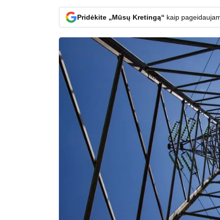
Pridėkite „Mūsų Kretingą“
kaip pageidaujam