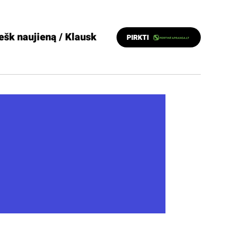
ešk naujieną / Klausk
PIRKTI