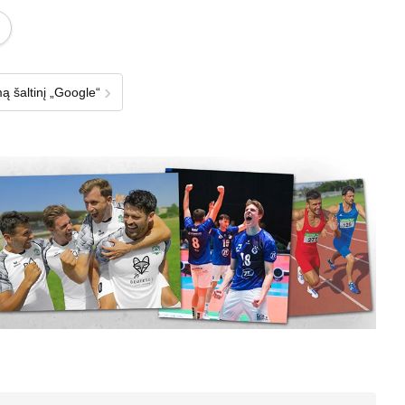
›
ą šaltinį „Google“