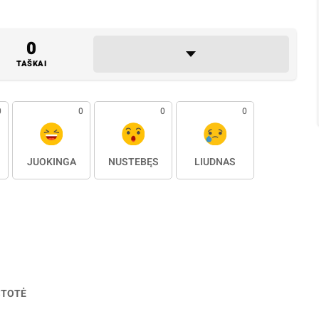
0
TAŠKAI
0
0
0
0
JUOKINGA
NUSTEBĘS
LIŪDNAS
STOTĖ