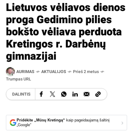
Lietuvos vėliavos dienos
proga Gedimino pilies
bokšto vėliava perduota
Kretingos r. Darbėnų
gimnazijai
AURIMAS
AKTUALIJOS
Prieš 2 metus
Trumpas URL
DALINTIS
Pridėkite „Mūsų Kretingą“
kaip pageidaujamą šaltinį
›
„Google“