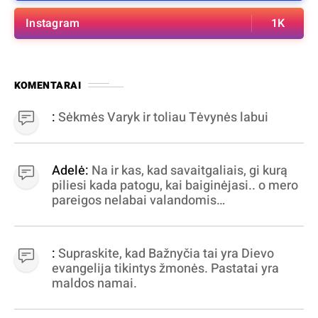
Instagram
1K
KOMENTARAI
:
Sėkmės Varyk ir toliau Tėvynės labui
Adelė:
Na ir kas, kad savaitgaliais, gi kurą
piliesi kada patogu, kai baiginėjasi.. o mero
pareigos nelabai valandomis
apibrėžiamos.. nežinau, bereikalingas oro
virpinimas, ieškokit kur milijonus vagia
dujininkai, elektros aferistai, stadionų
:
Supraskite, kad Bažnyčia tai yra Dievo
statytojai Vilnuje
evangelija tikintys žmonės. Pastatai yra
maldos namai.