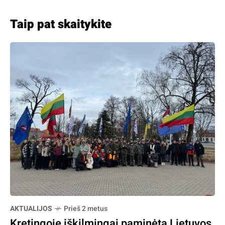
Taip pat skaitykite
AKTUALIJOS
Prieš 2 metus
Kretingoje iškilmingai paminėta Lietuvos