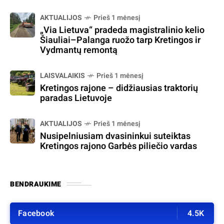
AKTUALIJOS
Prieš 1 mėnesį
„Via Lietuva“ pradeda magistralinio kelio
Šiauliai–Palanga ruožo tarp Kretingos ir
Vydmantų remontą
LAISVALAIKIS
Prieš 1 mėnesį
Kretingos rajone – didžiausias traktorių
paradas Lietuvoje
AKTUALIJOS
Prieš 1 mėnesį
Nusipelniusiam dvasininkui suteiktas
Kretingos rajono Garbės piliečio vardas
BENDRAUKIME
Facebook
4.5K