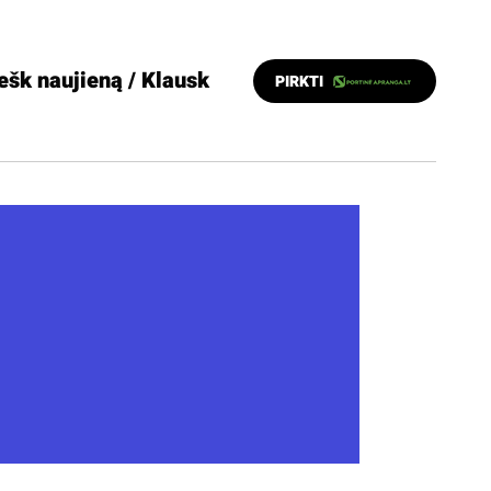
ešk naujieną / Klausk
PIRKTI