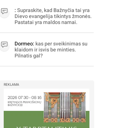
apibrėžiamos.. nežinau,
bereikalingas oro virpinimas,
:
Supraskite, kad Bažnyčia tai yra
ieškokit kur milijonus vagia
Dievo evangelija tikintys žmonės.
dujininkai, elektros aferistai,
Pastatai yra maldos namai.
stadionų statytojai Vilnuje
Dormeo:
kas per sveikinimas su
klaidom ir isvis be minties.
Pilnatis gal?
REKLAMA