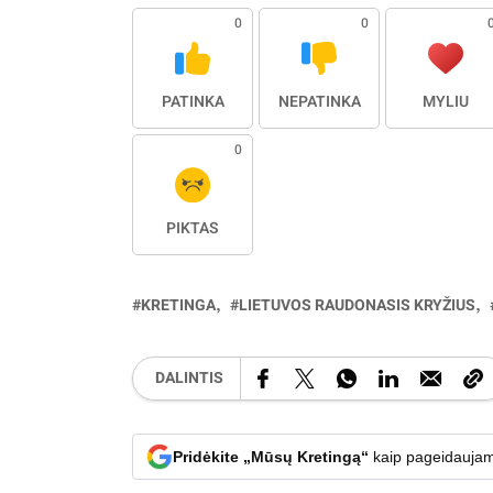
0
0
PATINKA
NEPATINKA
MYLIU
0
PIKTAS
KRETINGA
LIETUVOS RAUDONASIS KRYŽIUS
DALINTIS
Pridėkite „Mūsų Kretingą“
kaip pageidaujam