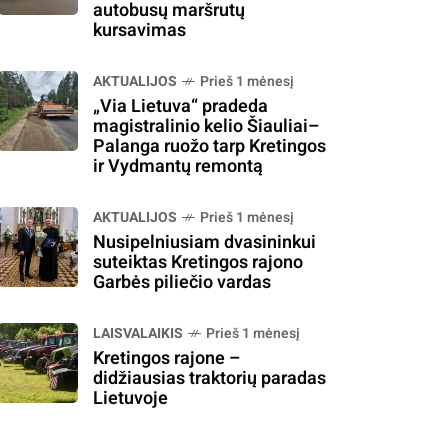
autobusų maršrutų
kursavimas
AKTUALIJOS
Prieš 1 mėnesį
„Via Lietuva“ pradeda
magistralinio kelio Šiauliai–
Palanga ruožo tarp Kretingos
ir Vydmantų remontą
AKTUALIJOS
Prieš 1 mėnesį
Nusipelniusiam dvasininkui
suteiktas Kretingos rajono
Garbės piliečio vardas
LAISVALAIKIS
Prieš 1 mėnesį
Kretingos rajone –
didžiausias traktorių paradas
Lietuvoje