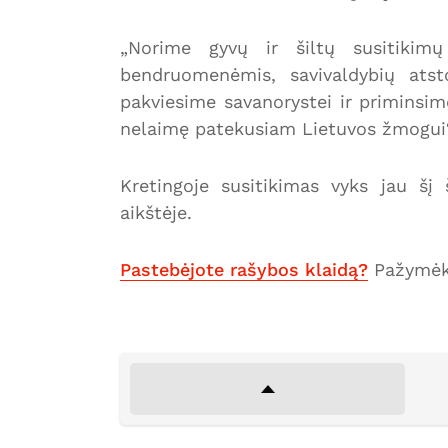
„Norime gyvų ir šiltų susitikimų
bendruomenėmis, savivaldybių atst
pakviesime savanorystei ir primins
nelaimę patekusiam Lietuvos žmogui“,
Kretingoje susitikimas vyks jau šį 
aikštėje.
Pastebėjote rašybos klaidą?
Pažymėki