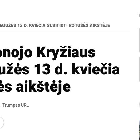
GUŽĖS 13 D. KVIEČIA SUSITIKTI ROTUŠĖS AIKŠTĖJE
onojo Kryžiaus
užės 13 d. kviečia
ės aikštėje
Trumpas URL