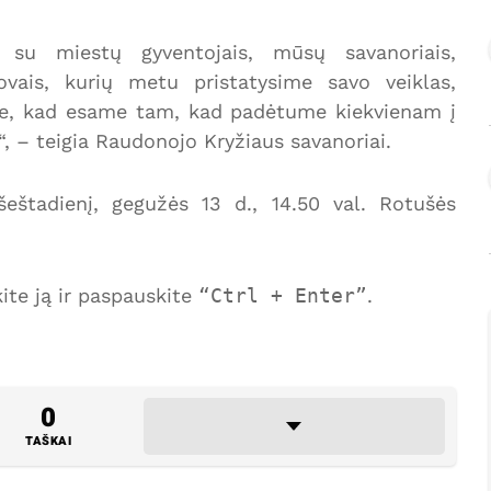
 su miestų gyventojais, mūsų savanoriais,
ovais, kurių metu pristatysime savo veiklas,
ime, kad esame tam, kad padėtume kiekvienam į
 – teigia Raudonojo Kryžiaus savanoriai.
šeštadienį, gegužės 13 d., 14.50 val. Rotušės
te ją ir paspauskite
Ctrl + Enter
.
0
TAŠKAI