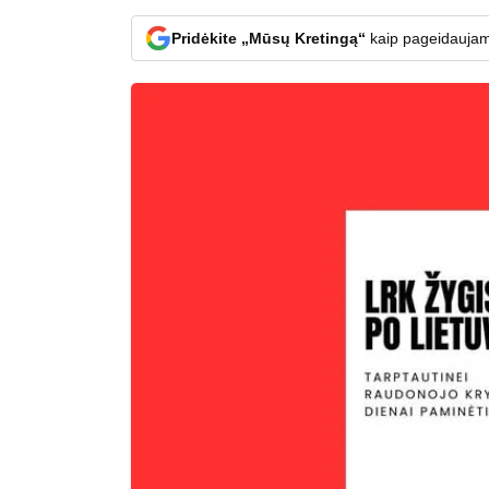
Pridėkite „Mūsų Kretingą“
kaip pageidaujam