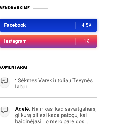
BENDRAUKIME
Facebook
4.5K
Instagram
1K
KOMENTARAI
:
Sėkmės Varyk ir toliau Tėvynės
labui
Adelė:
Na ir kas, kad savaitgaliais,
gi kurą piliesi kada patogu, kai
baiginėjasi.. o mero pareigos
nelabai valandomis