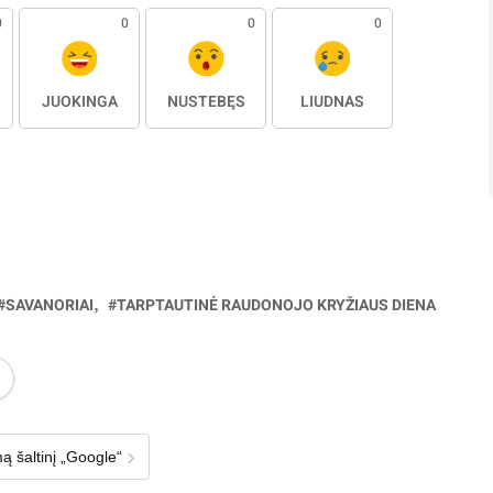
0
0
0
0
JUOKINGA
NUSTEBĘS
LIŪDNAS
SAVANORIAI
TARPTAUTINĖ RAUDONOJO KRYŽIAUS DIENA
›
ą šaltinį „Google“