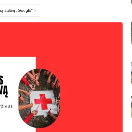
›
ą šaltinį „Google“