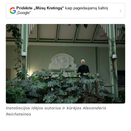
Pridėkite „Mūsų Kretingą“
kaip pageidaujamą šaltinį
›
„Google“
Instaliacijos idėjos autorius ir kūrėjas Alexanderis
Reichsteinas