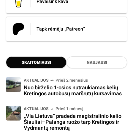
Pavaišink kava
Tapk rėmėju „Patreon“
SKAITOMIAUSI
NAUJAUSI
AKTUALIJOS
Prieš 2 mėnesius
Nuo birželio 1-osios nutraukiamas kelių
Kretingos autobusų maršrutų kursavimas
AKTUALIJOS
Prieš 1 mėnesį
„Via Lietuva“ pradeda magistralinio kelio
Šiauliai–Palanga ruožo tarp Kretingos ir
Vydmantų remontą