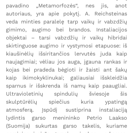
pavadino „Metamorfozės“, nes jis, anot
autoriaus, yra apie pokytį. A. Reichsteinas
veda minties paralelę tarp vaikų ir vabzdžių
gimimo, augimo bei brandos. Instaliacijos
objektai – tarsi vabzdžių ir vaikų hibridai
skirtinguose augimo ir vystymosi etapuose: iš
kiaušinėlių išsiritančios lervutės juda kaip
naujagimiai; vėliau jos auga, įgauna rankas ir
kojas bei pradeda bėgioti ir žaisti ant šakų
kaip ikimokyklinukai; galiausiai išskleidžia
sparnus ir išskrenda iš namų kaip paaugliai.
Ultravioletinių spindulių šviesoje šis
skulptūrėlių spiečius kuria ypatingą
atmosferą. Įspūdį sustiprina instaliaciją
lydintis garso menininko Petrio Laakso
(Suomija) sukurtas garso takelis, kuriame