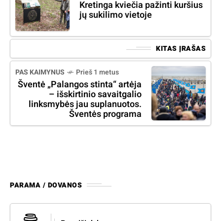
Kretinga kviečia pažinti kuršius
jų sukilimo vietoje
KITAS ĮRAŠAS
PAS KAIMYNUS
Prieš 1 metus
Šventė „Palangos stinta“ artėja
– išskirtinio savaitgalio
linksmybės jau suplanuotos.
Šventės programa
PARAMA / DOVANOS