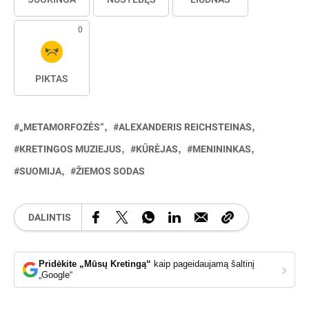
0
PIKTAS
„METAMORFOZĖS“
ALEXANDERIS REICHSTEINAS
KRETINGOS MUZIEJUS
KŪRĖJAS
MENININKAS
SUOMIJA
ŽIEMOS SODAS
DALINTIS
Pridėkite „Mūsų Kretingą“
kaip pageidaujamą šaltinį
›
„Google“