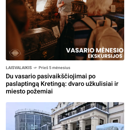
LAISVALAIKIS
Prieš 5 mėnesius
Du vasario pasivaikščiojimai po
paslaptingą Kretingą: dvaro užkulisiai ir
miesto požemiai