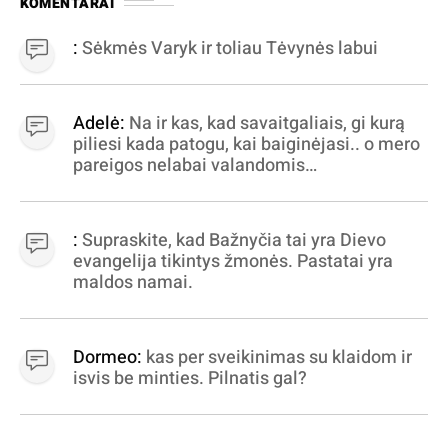
KOMENTARAI
:
Sėkmės Varyk ir toliau Tėvynės labui
Adelė:
Na ir kas, kad savaitgaliais, gi kurą
piliesi kada patogu, kai baiginėjasi.. o mero
pareigos nelabai valandomis
apibrėžiamos.. nežinau, bereikalingas oro
virpinimas, ieškokit kur milijonus vagia
dujininkai, elektros aferistai, stadionų
:
Supraskite, kad Bažnyčia tai yra Dievo
statytojai Vilnuje
evangelija tikintys žmonės. Pastatai yra
maldos namai.
Dormeo:
kas per sveikinimas su klaidom ir
isvis be minties. Pilnatis gal?