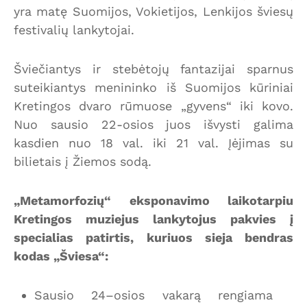
yra matę Suomijos, Vokietijos, Lenkijos šviesų
festivalių lankytojai.
Šviečiantys ir stebėtojų fantazijai sparnus
suteikiantys menininko iš Suomijos kūriniai
Kretingos dvaro rūmuose „gyvens“ iki kovo.
Nuo sausio 22-osios juos išvysti galima
kasdien nuo 18 val. iki 21 val. Įėjimas su
bilietais į Žiemos sodą.
„Metamorfozių“ eksponavimo laikotarpiu
Kretingos muziejus lankytojus pakvies į
specialias patirtis, kuriuos sieja bendras
kodas „Šviesa“:
Sausio 24–osios vakarą rengiama