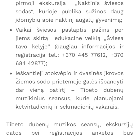
pirmoji ekskursija „Naktinis šviesos
sodas“, kurioje publika sužinos daug
įdomybių apie naktinį augalų gyvenimą;
Vaikai šviesos paslaptis pažins per
jiems skirtą edukacinę veiklą „Šviesa
tavo kelyje“ (daugiau informacijos ir
registracija tel.: +370 445 77612, +370
684 42877);
Ieškantieji atokvėpio ir dvasinės įkrovos
Žiemos sodo prietemoje galės išbandyti
dar vieną patirtį – Tibeto dubenų
muzikinius seansus, kurie planuojami
ketvirtadienių ir sekmadienių vakarais.
Tibeto dubenų muzikos seansų, ekskursijų
datos bei registracijos anketos bus