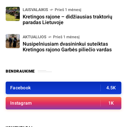
LAISVALAIKIS
Prieš 1 mėnesį
Kretingos rajone – didžiausias traktorių
paradas Lietuvoje
AKTUALIJOS
Prieš 1 mėnesį
Nusipelniusiam dvasininkui suteiktas
Kretingos rajono Garbės piliečio vardas
BENDRAUKIME
Facebook
4.5K
Instagram
1K