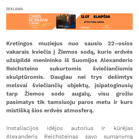
REKLAMA
Kretingos muziejus nuo sausio 22–osios
vakarais kviečia į Žiemos sodą, kurio erdvės
užsipildė menininko iš Suomijos Alexanderio
Reichsteino sukurtomis šviečiančiomis
skulptūromis. Daugiau nei trys dešimtys
melsvai šviečiančių objektų, įsipatoginusių
tarp Žiemos sodo augalų, visu grožiu
pasimatys tik tamsiuoju paros metu ir kurs
mistišką šios erdvės atmosferą.
Instaliacijos idėjos autorius ir kūrėjas
Alexanderis Reichsteinas savo sumanymą