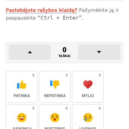
Pastebėjote rašybos klaidą?
Pažymėkite ją ir
paspauskite
Ctrl + Enter
.
0
TAŠKAI
0
0
0
PATINKA
NEPATINKA
MYLIU
0
0
0
JUOKINGA
NUSTEBĘS
LIŪDNAS