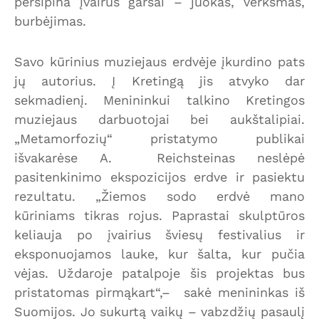
persipina įvairūs garsai – juokas, verksmas,
burbėjimas.
Savo kūrinius muziejaus erdvėje įkurdino pats
jų autorius. Į Kretingą jis atvyko dar
sekmadienį. Menininkui talkino Kretingos
muziejaus darbuotojai bei aukštalipiai.
„Metamorfozių“ pristatymo publikai
išvakarėse A. Reichsteinas neslėpė
pasitenkinimo ekspozicijos erdve ir pasiektu
rezultatu. „Žiemos sodo erdvė mano
kūriniams tikras rojus. Paprastai skulptūros
keliauja po įvairius šviesų festivalius ir
eksponuojamos lauke, kur šalta, kur pučia
vėjas. Uždaroje patalpoje šis projektas bus
pristatomas pirmąkart“,– sakė menininkas iš
Suomijos. Jo sukurtą vaikų – vabzdžių pasaulį