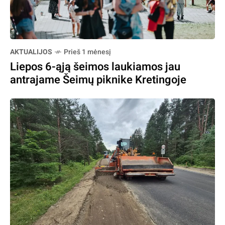
AKTUALIJOS
Prieš 1 mėnesį
Liepos 6-ąją šeimos laukiamos jau
antrajame Šeimų piknike Kretingoje