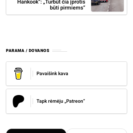
Hankook“: „Turbūt čia įprotis
būti pirmiems“
PARAMA / DOVANOS
Pavaišink kava
Tapk rėmėju „Patreon“