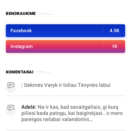
BENDRAUKIME
Facebook
4.5K
Instagram
1K
KOMENTARAI
:
Sėkmės Varyk ir toliau Tėvynės labui
Adelė:
Na ir kas, kad savaitgaliais, gi kurą
piliesi kada patogu, kai baiginėjasi.. o mero
pareigos nelabai valandomis
apibrėžiamos.. nežinau, bereikalingas oro