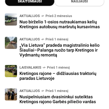
SKAITOMIAUSI
NAUJAUSI
AKTUALIJOS
Prieš 2 mėnesius
Nuo birželio 1-osios nutraukiamas kelių
Kretingos autobusų maršrutų kursavimas
AKTUALIJOS
Prieš 1 mėnesį
„Via Lietuva“ pradeda magistralinio kelio
Šiauliai–Palanga ruožo tarp Kretingos ir
Vydmantų remontą
LAISVALAIKIS
Prieš 1 mėnesį
Kretingos rajone – didžiausias traktorių
paradas Lietuvoje
AKTUALIJOS
Prieš 1 mėnesį
Nusipelniusiam dvasininkui suteiktas
Kretingos rajono Garbės piliečio vardas