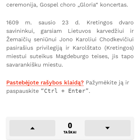
ceremonija, Gospel choro „Gloria“ koncertas.
1609 m. sausio 23 d. Kretingos dvaro
savininkui, garsiam Lietuvos karvedžiui ir
Žemaičių seniūnui Jono Karoliui Chodkevičiui
pasirašius privilegiją ir Karolštato (Kretingos)
miestui suteikus Magdeburgo teises, jis tapo
savarankišku miestu.
Pastebėjote rašybos klaidą?
Pažymėkite ją ir
paspauskite
Ctrl + Enter
.
0
TAŠKAI