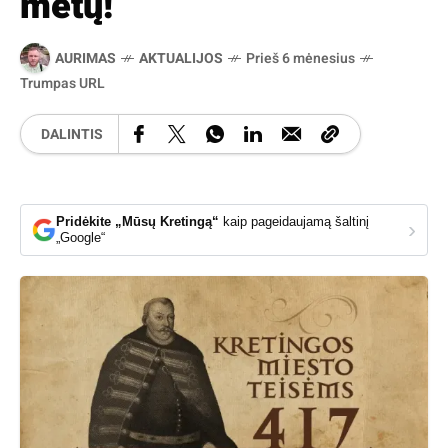
metų!
AURIMAS
AKTUALIJOS
Prieš 6 mėnesius
Trumpas URL
DALINTIS
Pridėkite „Mūsų Kretingą“
kaip pageidaujamą šaltinį
›
„Google“