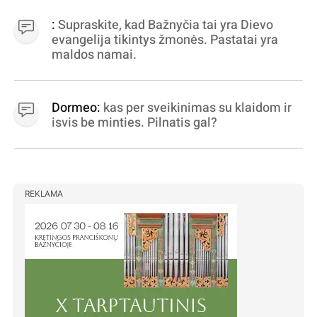
virpinimas, ieškokit kur milijonus vagia
dujininkai, elektros aferistai, stadionų
:
Supraskite, kad Bažnyčia tai yra Dievo
statytojai Vilnuje
evangelija tikintys žmonės. Pastatai yra
maldos namai.
Dormeo:
kas per sveikinimas su klaidom ir
isvis be minties. Pilnatis gal?
REKLAMA