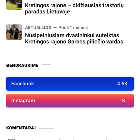
Kretingos rajone – didžiausias traktorių
paradas Lietuvoje
AKTUALIJOS
Prieš 1 mėnesį
Nusipelniusiam dvasininkui suteiktas
Kretingos rajono Garbės piliečio vardas
BENDRAUKIME
Facebook
4.5K
Instagram
1K
KOMENTARAI