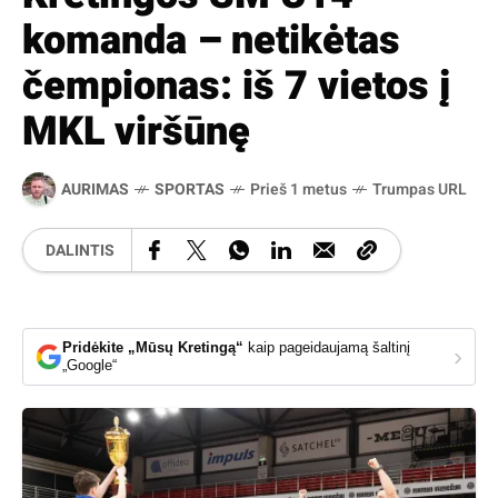
komanda – netikėtas
čempionas: iš 7 vietos į
MKL viršūnę
AURIMAS
SPORTAS
Prieš 1 metus
Trumpas URL
DALINTIS
Pridėkite „Mūsų Kretingą“
kaip pageidaujamą šaltinį
›
„Google“