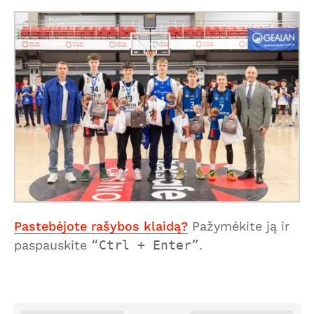
Pastebėjote rašybos klaidą?
Pažymėkite ją ir
paspauskite
Ctrl + Enter
.