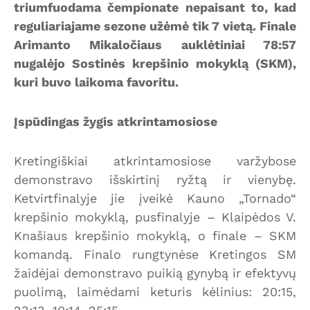
triumfuodama čempionate nepaisant to, kad
reguliariajame sezone užėmė tik 7 vietą. Finale
Arimanto Mikaločiaus auklėtiniai 78:57
nugalėjo Sostinės krepšinio mokyklą (SKM),
kuri buvo laikoma favoritu.
Įspūdingas žygis atkrintamosiose
Kretingiškiai atkrintamosiose varžybose
demonstravo išskirtinį ryžtą ir vienybę.
Ketvirtfinalyje jie įveikė Kauno „Tornado“
krepšinio mokyklą, pusfinalyje – Klaipėdos V.
Knašiaus krepšinio mokyklą, o finale – SKM
komandą. Finalo rungtynėse Kretingos SM
žaidėjai demonstravo puikią gynybą ir efektyvų
puolimą, laimėdami keturis kėlinius: 20:15,