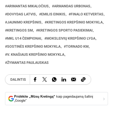
ARIMANTAS MIKALOČIUS
ARMANDAS URBONAS
DOVYDAS LATVIS
EMILIS EINIKIS
FINALO KETVERTAS
JAUNIMO KREPŠINIS
KRETINGOS KREPŠINIO MOKYKLA
KRETINGOS SM
KRETINGOS SPORTO PASIEKIMAI
MKL U14 ČEMPIONAI
MOKSLEIVIŲ KREPŠINIO LYGA
SOSTINĖS KREPŠINIO MOKYKLA
TORNADO KM
V. KNAŠIAUS KREPŠINIO MOKYKLA
ŽYMANTAS PAULAUSKAS
DALINTIS
Pridėkite „Mūsų Kretingą“
kaip pageidaujamą šaltinį
›
„Google“