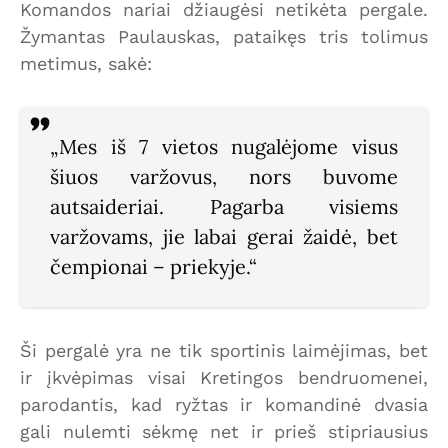
Komandos nariai džiaugėsi netikėta pergale.
Žymantas Paulauskas, pataikęs tris tolimus
metimus, sakė:
„Mes iš 7 vietos nugalėjome visus
šiuos varžovus, nors buvome
autsaideriai. Pagarba visiems
varžovams, jie labai gerai žaidė, bet
čempionai – priekyje.“
Ši pergalė yra ne tik sportinis laimėjimas, bet
ir įkvėpimas visai Kretingos bendruomenei,
parodantis, kad ryžtas ir komandinė dvasia
gali nulemti sėkmę net ir prieš stipriausius