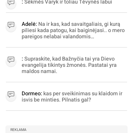
:
Sėkmės Varyk ir toliau Tėvynės labui
Adelė:
Na ir kas, kad savaitgaliais, gi kurą
piliesi kada patogu, kai baiginėjasi.. o mero
pareigos nelabai valandomis
apibrėžiamos.. nežinau, bereikalingas oro
virpinimas, ieškokit kur milijonus vagia
dujininkai, elektros aferistai, stadionų
:
Supraskite, kad Bažnyčia tai yra Dievo
statytojai Vilnuje
evangelija tikintys žmonės. Pastatai yra
maldos namai.
Dormeo:
kas per sveikinimas su klaidom ir
isvis be minties. Pilnatis gal?
REKLAMA