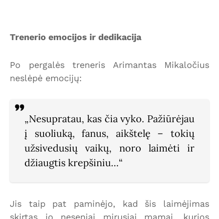
Trenerio emocijos ir dedikacija
Po pergalės treneris Arimantas Mikaločius
neslėpė emocijų:
„Nesupratau, kas čia vyko. Pažiūrėjau
į suoliuką, fanus, aikštelę – tokių
užsivedusių vaikų, noro laimėti ir
džiaugtis krepšiniu…“
Jis taip pat paminėjo, kad šis laimėjimas
skirtas jo neseniai mirusiai mamai, kurios