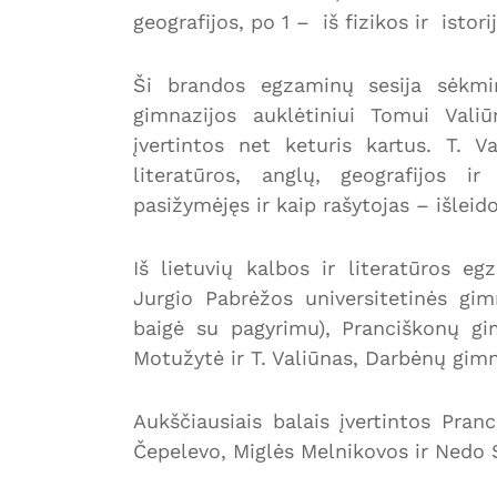
geografijos, po 1 – iš fizikos ir istori
Ši brandos egzaminų sesija sėkmin
gimnazijos auklėtiniui Tomui Valiū
įvertintos net keturis kartus. T. V
literatūros, anglų, geografijos i
pasižymėjęs ir kaip rašytojas – išleid
Iš lietuvių kalbos ir literatūros e
Jurgio Pabrėžos universitetinės gi
baigė su pagyrimu), Pranciškonų gim
Motužytė ir T. Valiūnas, Darbėnų gim
Aukščiausiais balais įvertintos Pran
Čepelevo, Miglės Melnikovos ir Nedo 