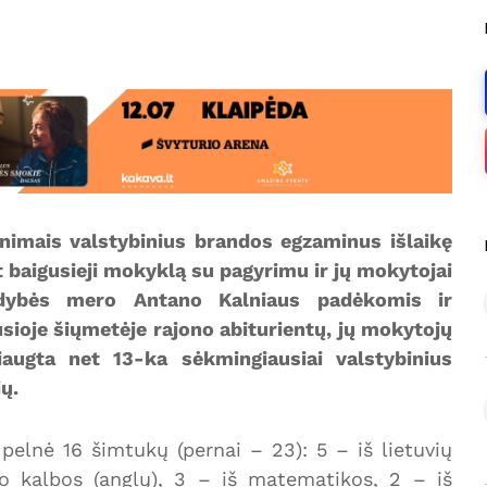
inimais valstybinius brandos egzaminus išlaikę
at baigusieji mokyklą su pagyrimu ir jų mokytojai
aldybės mero Antano Kalniaus padėkomis ir
sioje šiųmetėje rajono abiturientų, jų mokytojų
iaugta net 13-ka sėkmingiausiai valstybinius
ų.
pelnė 16 šimtukų (pernai – 23): 5 – iš lietuvių
nio kalbos (anglų), 3 – iš matematikos, 2 – iš