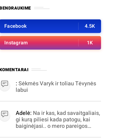
BENDRAUKIME
Facebook
4.5K
Instagram
1K
KOMENTARAI
:
Sėkmės Varyk ir toliau Tėvynės
labui
Adelė:
Na ir kas, kad savaitgaliais,
gi kurą piliesi kada patogu, kai
baiginėjasi.. o mero pareigos
nelabai valandomis