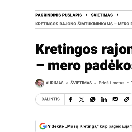
PAGRINDINIS PUSLAPIS
ŠVIETIMAS
KRETINGOS RAJONO ŠIMTUKININKAMS – MERO P
Kretingos rajo
– mero padėkos
AURIMAS
ŠVIETIMAS
Prieš 1 metus
DALINTIS
Pridėkite „Mūsų Kretingą“
kaip pageidaujam