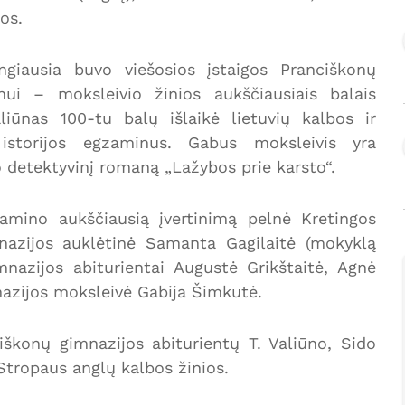
jos.
giausia buvo viešosios įstaigos Pranciškonų
nui – moksleivio žinios aukščiausiais balais
aliūnas 100-tu balų išlaikė lietuvių kalbos ir
r istorijos egzaminus. Gabus moksleivis yra
o detektyvinį romaną „Lažybos prie karsto“.
gzamino aukščiausią įvertinimą pelnė Kretingos
mnazijos auklėtinė Samanta Gagilaitė (mokyklą
nazijos abiturientai Augustė Grikštaitė, Agnė
nazijos moksleivė Gabija Šimkutė.
ciškonų gimnazijos abiturientų T. Valiūno, Sido
Stropaus anglų kalbos žinios.