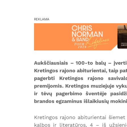
REKLAMA
Aukščiausiais – 100-to balų – įvert
Kretingos rajono abiturientai, taip p
pagerbti Kretingos rajono saviv
premijomis. Kretingos muziejuje vyku
ir tėvų pagerbimo šventėje pasidž
brandos egzaminus išlaikiusių mokini
Kretingos rajono abiturientai šiemet 
kalbos ir literatūros, 4 – iš užsie