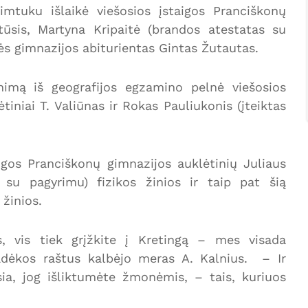
mtuku išlaikė viešosios įstaigos Pranciškonų
tūsis, Martyna Kripaitė (brandos atestatas su
nės gimnazijos abiturientas Gintas Žutautas.
inimą iš geografijos egzamino pelnė viešosios
tiniai T. Valiūnas ir Rokas Pauliukonis (įteiktas
aigos Pranciškonų gimnazijos auklėtinių Juliaus
 su pagyrimu) fizikos žinios ir taip pat šią
 žinios.
, vis tiek grįžkite į Kretingą – mes visada
adėkos raštus kalbėjo meras A. Kalnius. – Ir
sia, jog išliktumėte žmonėmis, – tais, kuriuos