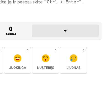
te ją ir paspauskite
Ctrl + Enter
.
0
TAŠKAI
0
0
0
0
JUOKINGA
NUSTEBĘS
LIŪDNAS