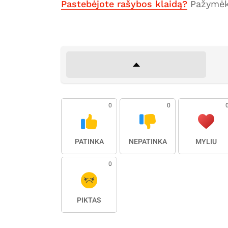
Pastebėjote rašybos klaidą?
Pažymėki
0
0
PATINKA
NEPATINKA
MYLIU
0
PIKTAS