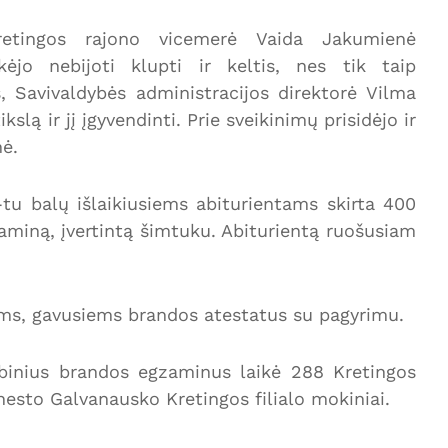
retingos rajono vicemerė Vaida Jakumienė
kėjo nebijoti klupti ir keltis, nes tik taip
, Savivaldybės administracijos direktorė Vilma
slą ir jį įgyvendinti. Prie sveikinimų prisidėjo ir
nė.
tu balų išlaikiusiems abiturientams skirta 400
aminą, įvertintą šimtuku. Abiturientą ruošusiam
tams, gavusiems brandos atestatus su pagyrimu.
ybinius brandos egzaminus laikė 288 Kretingos
rnesto Galvanausko Kretingos filialo mokiniai.