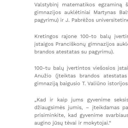
Valstybinį matematikos egzaminą ši
gimnazijos auklėtiniai Martynas Bal
pagyrimu) ir J. Pabrėžos universiteti
Kretingos rajone 100-to balų įvert
įstaigos Pranciškonų gimnazijos auklė
brandos atestatas su pagyrimu).
100-tu balų įvertintos viešosios įst
Anužio (įteiktas brandos atestatas
gimnaziją baigusio T. Valiūno istorijos
„Kad ir kaip jums gyvenime seksis
džiaugsimės jumis, – įteikdamas p
prisiminkite, kad gyvenime svarbiau
augino jūsų tėvai ir mokytojai.“