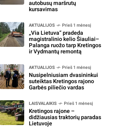
autobusų maršrutų
kursavimas
AKTUALIJOS
Prieš 1 mėnesį
„Via Lietuva“ pradeda
magistralinio kelio Šiauliai–
Palanga ruožo tarp Kretingos
ir Vydmantų remontą
AKTUALIJOS
Prieš 1 mėnesį
Nusipelniusiam dvasininkui
suteiktas Kretingos rajono
Garbės piliečio vardas
LAISVALAIKIS
Prieš 1 mėnesį
Kretingos rajone –
didžiausias traktorių paradas
Lietuvoje