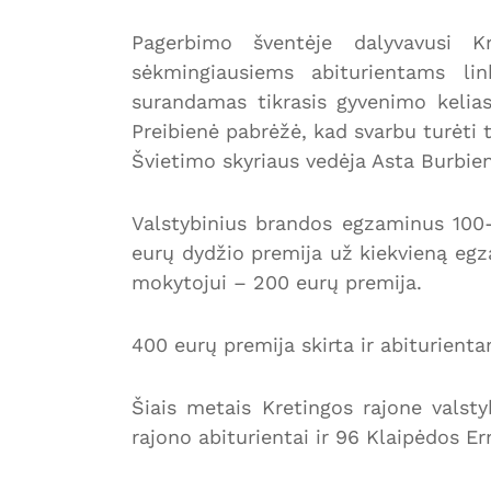
Pagerbimo šventėje dalyvavusi K
sėkmingiausiems abiturientams lin
surandamas tikrasis gyvenimo kelias
Preibienė pabrėžė, kad svarbu turėti tik
Švietimo skyriaus vedėja Asta Burbie
Valstybinius brandos egzaminus 100-
eurų dydžio premija už kiekvieną egz
mokytojui – 200 eurų premija.
400 eurų premija skirta ir abiturien
Šiais metais Kretingos rajone valst
rajono abiturientai ir 96 Klaipėdos E