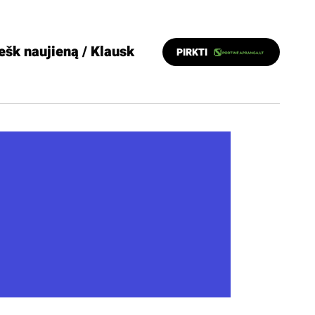
ešk naujieną / Klausk
PIRKTI