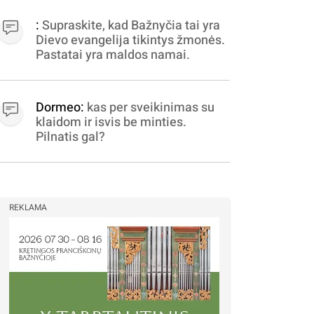
apibrėžiamos.. nežinau,
bereikalingas oro virpinimas,
:
Supraskite, kad Bažnyčia tai yra
ieškokit kur milijonus vagia
Dievo evangelija tikintys žmonės.
dujininkai, elektros aferistai,
Pastatai yra maldos namai.
stadionų statytojai Vilnuje
Dormeo:
kas per sveikinimas su
klaidom ir isvis be minties.
Pilnatis gal?
REKLAMA