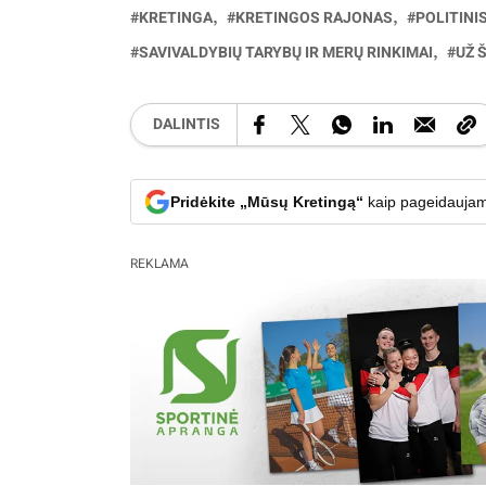
KRETINGA
KRETINGOS RAJONAS
POLITINI
SAVIVALDYBIŲ TARYBŲ IR MERŲ RINKIMAI
UŽ 
DALINTIS
Pridėkite „Mūsų Kretingą“
kaip pageidaujam
REKLAMA