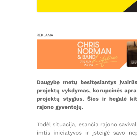
REKLAMA
Daugybę metų besitęsiantys įvairūs
projektų vykdymas, korupcinės apraišk
projektų stygius. Šios ir begalė k
rajono gyventojų.
Todėl situacija, esančia rajono saviv
imtis iniciatyvos ir įsteigė savo nep