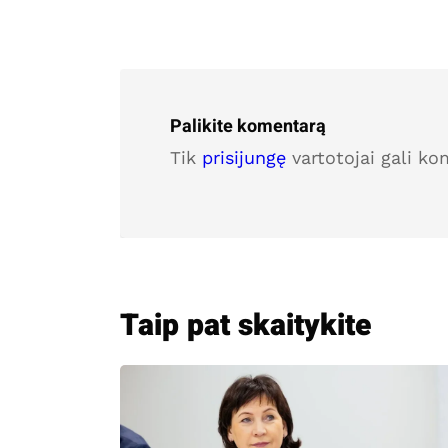
Palikite komentarą
Tik
prisijungę
vartotojai gali ko
Taip pat skaitykite