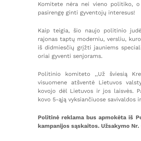
Komitete nėra nei vieno politiko, o
pasirengę ginti gyventojų interesus!
Kaip teigia, šio naujo politinio judė
rajonas taptų moderniu, versliu, kuro
iš didmiesčių grįžti jauniems special
oriai gyventi senjorams.
Politinio komiteto ,,Už šviesią K
visuomene atšventė Lietuvos valst
kovojo dėl Lietuvos ir jos laisvės.
kovo 5-ąją vyksiančiuose savivaldos i
Politinė reklama bus apmokėta iš Po
kampanijos sąskaitos. Užsakymo Nr