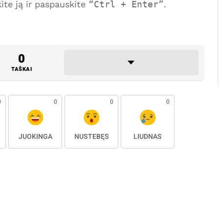
te ją ir paspauskite
Ctrl + Enter
.
0
TAŠKAI
0
0
0
0
JUOKINGA
NUSTEBĘS
LIŪDNAS