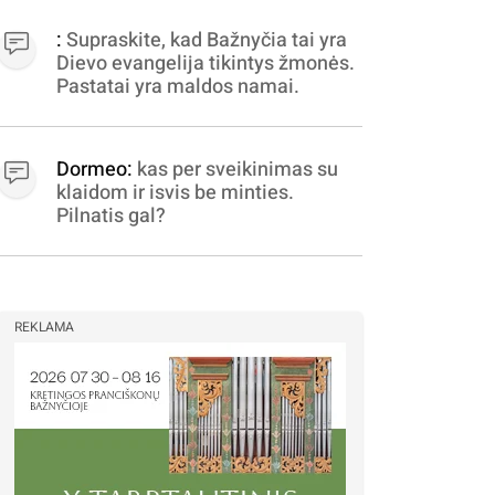
apibrėžiamos.. nežinau,
bereikalingas oro virpinimas,
:
Supraskite, kad Bažnyčia tai yra
ieškokit kur milijonus vagia
Dievo evangelija tikintys žmonės.
dujininkai, elektros aferistai,
Pastatai yra maldos namai.
stadionų statytojai Vilnuje
Dormeo:
kas per sveikinimas su
klaidom ir isvis be minties.
Pilnatis gal?
REKLAMA