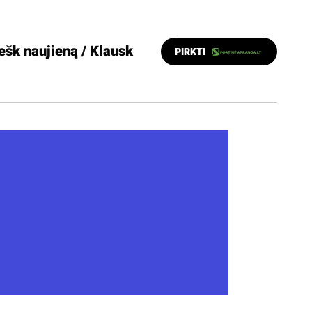
ešk naujieną / Klausk
PIRKTI