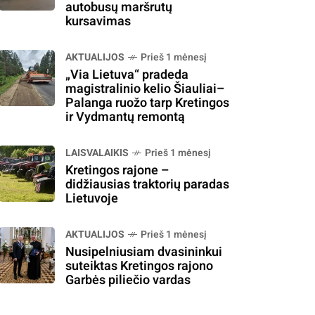
autobusų maršrutų
kursavimas
AKTUALIJOS
Prieš 1 mėnesį
„Via Lietuva“ pradeda
magistralinio kelio Šiauliai–
Palanga ruožo tarp Kretingos
ir Vydmantų remontą
LAISVALAIKIS
Prieš 1 mėnesį
Kretingos rajone –
didžiausias traktorių paradas
Lietuvoje
AKTUALIJOS
Prieš 1 mėnesį
Nusipelniusiam dvasininkui
suteiktas Kretingos rajono
Garbės piliečio vardas