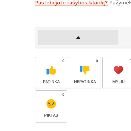
Pastebėjote rašybos klaidą?
Pažymėki
0
0
PATINKA
NEPATINKA
MYLIU
0
PIKTAS