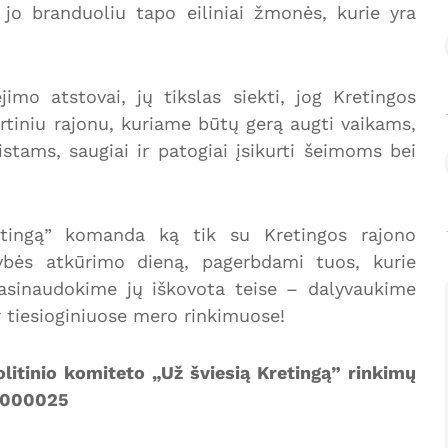
 jo branduoliu tapo eiliniai žmonės, kurie yra
jimo atstovai, jų tikslas siekti, jog Kretingos
rtiniu rajonu, kuriame būtų gerą augti vaikams,
istams, saugiai ir patogiai įsikurti šeimoms bei
retingą” komanda ką tik su Kretingos rajono
ybės atkūrimo dieną, pagerbdami tuos, kurie
 Pasinaudokime jų iškovota teise – dalyvaukime
r tiesioginiuose mero rinkimuose!
litinio komiteto „Už šviesią Kretingą” rinkimų
. 000025