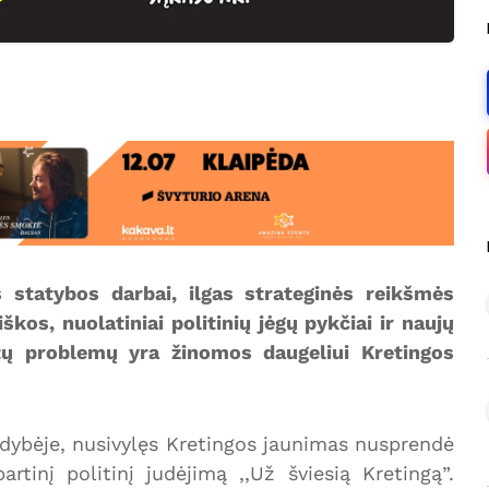
 statybos darbai, ilgas strateginės reikšmės
os, nuolatiniai politinių jėgų pykčiai ir naujų
itų problemų yra žinomos daugeliui Kretingos
aldybėje, nusivylęs Kretingos jaunimas nusprendė
artinį politinį judėjimą ,,Už šviesią Kretingą”.