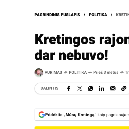
PAGRINDINIS PUSLAPIS
POLITIKA
KRETI
Kretingos rajon
dar nebuvo!
AURIMAS
POLITIKA
Prieš 3 metus
T
DALINTIS
Pridėkite „Mūsų Kretingą“
kaip pageidaujam