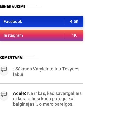
BENDRAUKIME
Facebook
4.5K
Instagram
1K
KOMENTARAI
:
Sėkmės Varyk ir toliau Tėvynės
labui
Adelė:
Na ir kas, kad savaitgaliais,
gi kurą piliesi kada patogu, kai
baiginėjasi.. o mero pareigos
nelabai valandomis