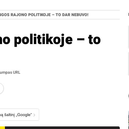
NGOS RAJONO POLITIKOJE – TO DAR NEBUVO!
o politikoje – to
rumpas URL
›
ą šaltinį „Google“