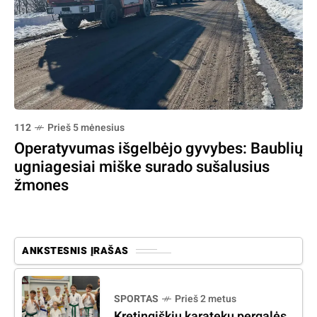
112
Prieš 5 mėnesius
Operatyvumas išgelbėjo gyvybes: Baublių
ugniagesiai miške surado sušalusius
žmones
ANKSTESNIS ĮRAŠAS
SPORTAS
Prieš 2 metus
Kretingiškių karatekų pergalės