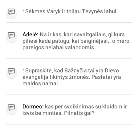
:
Sėkmės Varyk ir toliau Tėvynės labui
Adelė:
Na ir kas, kad savaitgaliais, gi kurą
piliesi kada patogu, kai baiginėjasi.. o mero
pareigos nelabai valandomis
apibrėžiamos.. nežinau, bereikalingas oro
virpinimas, ieškokit kur milijonus vagia
dujininkai, elektros aferistai, stadionų
:
Supraskite, kad Bažnyčia tai yra Dievo
statytojai Vilnuje
evangelija tikintys žmonės. Pastatai yra
maldos namai.
Dormeo:
kas per sveikinimas su klaidom ir
isvis be minties. Pilnatis gal?