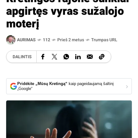
apgirtęs vyras sužalojo
moterį
AURIMAS
112
Prieš 2 metus
Trumpas URL
DALINTIS
Pridėkite „Mūsų Kretingą“
kaip pageidaujamą šaltinį
›
„Google“