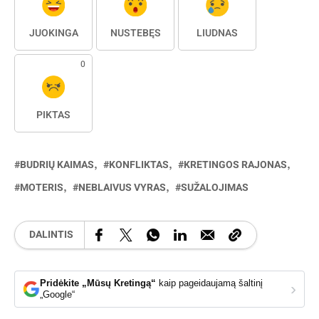
JUOKINGA
NUSTEBĘS
LIŪDNAS
0
PIKTAS
BUDRIŲ KAIMAS
KONFLIKTAS
KRETINGOS RAJONAS
MOTERIS
NEBLAIVUS VYRAS
SUŽALOJIMAS
DALINTIS
Pridėkite „Mūsų Kretingą“
kaip pageidaujamą šaltinį
›
„Google“