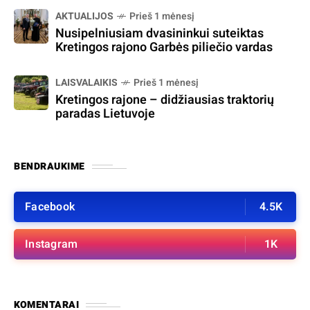
AKTUALIJOS
Prieš 1 mėnesį
Nusipelniusiam dvasininkui suteiktas
Kretingos rajono Garbės piliečio vardas
LAISVALAIKIS
Prieš 1 mėnesį
Kretingos rajone – didžiausias traktorių
paradas Lietuvoje
BENDRAUKIME
Facebook
4.5K
Instagram
1K
KOMENTARAI