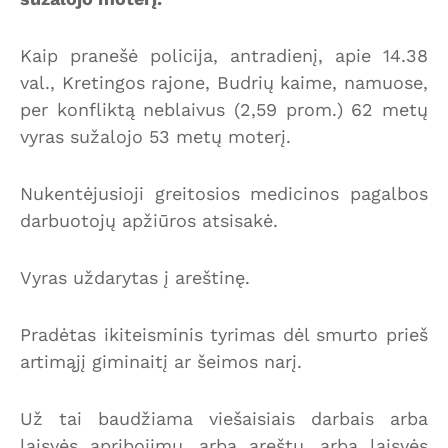
Kaip pranešė policija, antradienį, apie 14.38
val., Kretingos rajone, Budrių kaime, namuose,
per konfliktą neblaivus (2,59 prom.) 62 metų
vyras sužalojo 53 metų moterį.
Nukentėjusioji greitosios medicinos pagalbos
darbuotojų apžiūros atsisakė.
Vyras uždarytas į areštinę.
Pradėtas ikiteisminis tyrimas dėl smurto prieš
artimąjį giminaitį ar šeimos narį.
Už tai baudžiama viešaisiais darbais arba
laisvės apribojimu, arba areštu, arba laisvės