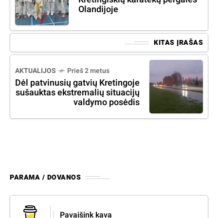
Olandijoje
KITAS ĮRAŠAS
AKTUALIJOS
Prieš 2 metus
Dėl patvinusių gatvių Kretingoje
sušauktas ekstremalių situacijų
valdymo posėdis
PARAMA / DOVANOS
Pavaišink kava