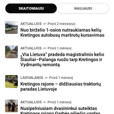
SKAITOMIAUSI
NAUJAUSI
AKTUALIJOS
Prieš 2 mėnesius
Nuo birželio 1-osios nutraukiamas kelių
Kretingos autobusų maršrutų kursavimas
AKTUALIJOS
Prieš 1 mėnesį
„Via Lietuva“ pradeda magistralinio kelio
Šiauliai–Palanga ruožo tarp Kretingos ir
Vydmantų remontą
LAISVALAIKIS
Prieš 1 mėnesį
Kretingos rajone – didžiausias traktorių
paradas Lietuvoje
AKTUALIJOS
Prieš 1 mėnesį
Nusipelniusiam dvasininkui suteiktas
Kretingos rajono Garbės piliečio vardas