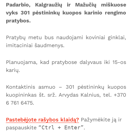
Padarbio, Kalgraužių ir Mažučių miškuose
vyks 301 pėstininkų kuopos karinio rengimo
pratybos.
Pratybų metu bus naudojami koviniai ginklai,
imitaciniai šaudmenys.
Planuojama, kad pratybose dalyvaus iki 15-os
karių.
Kontaktinis asmuo – 301 pėstininkų kuopos
kuopininkas št. srž. Arvydas Kalnius, tel. +370
6 761 6475.
Pastebėjote rašybos klaidą?
Pažymėkite ją ir
paspauskite
Ctrl + Enter
.