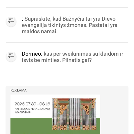
apibrėžiamos.. nežinau, bereikalingas oro
virpinimas, ieškokit kur milijonus vagia
dujininkai, elektros aferistai, stadionų
:
Supraskite, kad Bažnyčia tai yra Dievo
statytojai Vilnuje
evangelija tikintys žmonės. Pastatai yra
maldos namai.
Dormeo:
kas per sveikinimas su klaidom ir
isvis be minties. Pilnatis gal?
REKLAMA