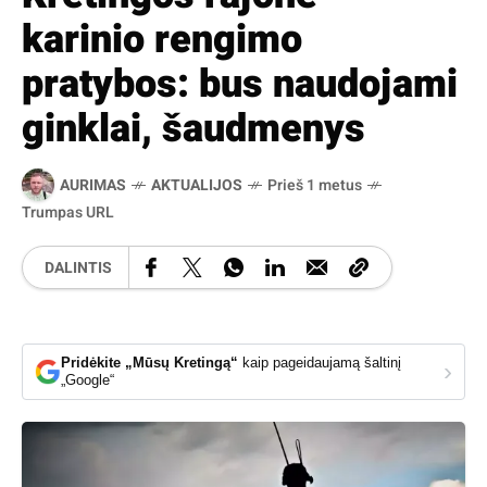
karinio rengimo
pratybos: bus naudojami
ginklai, šaudmenys
AURIMAS
AKTUALIJOS
Prieš 1 metus
Trumpas URL
DALINTIS
Pridėkite „Mūsų Kretingą“
kaip pageidaujamą šaltinį
›
„Google“