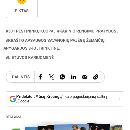
PIKTAS
301 PĖSTININKŲ KUOPA
KARINIO RENGIMO PRATYBOS
KRAŠTO APSAUGOS SAVANORIŲ PAJĖGŲ ŽEMAIČIŲ
APYGARDOS 3-IOJI RINKTINĖ
LIETUVOS KARIUOMENĖ
DALINTIS
Pridėkite „Mūsų Kretingą“
kaip pageidaujamą šaltinį
›
„Google“
REKLAMA