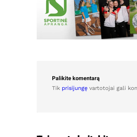
Palikite komentarą
Tik
prisijungę
vartotojai gali ko