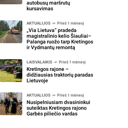
autobusų maršrutų
kursavimas
AKTUALIJOS
Prieš 1 mėnesį
„Via Lietuva“ pradeda
magistralinio kelio Šiauliai–
Palanga ruožo tarp Kretingos
ir Vydmantų remontą
LAISVALAIKIS
Prieš 1 mėnesį
Kretingos rajone –
didžiausias traktorių paradas
Lietuvoje
AKTUALIJOS
Prieš 1 mėnesį
Nusipelniusiam dvasininkui
suteiktas Kretingos rajono
Garbės piliečio vardas