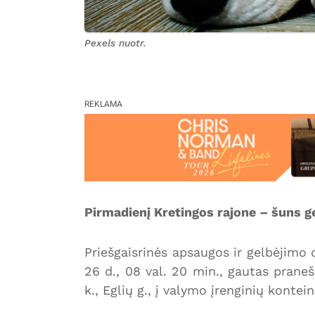
Pexels nuotr.
REKLAMA
Pirmadienį Kretingos rajone – šuns g
Priešgaisrinės apsaugos ir gelbėjim
26 d., 08 val. 20 min., gautas praneš
k., Eglių g., į valymo įrenginių kontein