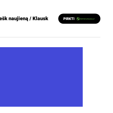
ešk naujieną / Klausk
PIRKTI