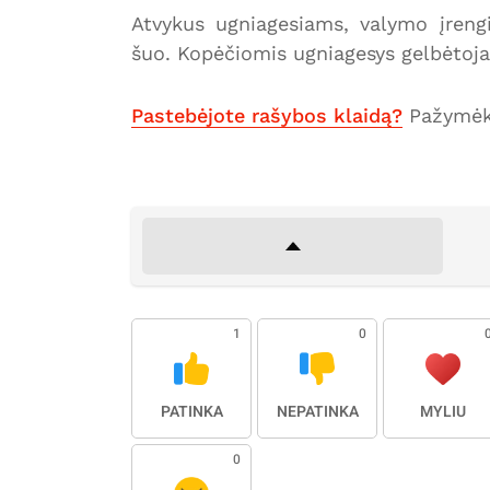
Atvykus ugniagesiams, valymo įrengi
šuo. Kopėčiomis ugniagesys gelbėtojas 
Pastebėjote rašybos klaidą?
Pažymėki
1
0
PATINKA
NEPATINKA
MYLIU
0