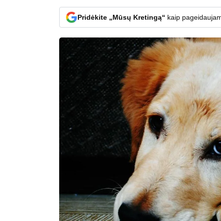
Pridėkite „Mūsų Kretingą“
kaip pageidaujam