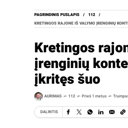
PAGRINDINIS PUSLAPIS
112
KRETINGOS RAJONE IŠ VALYMO ĮRENGINIŲ KONT
Kretingos rajo
įrenginių konte
įkritęs šuo
AURIMAS
112
Prieš 1 metus
Trumpa
DALINTIS