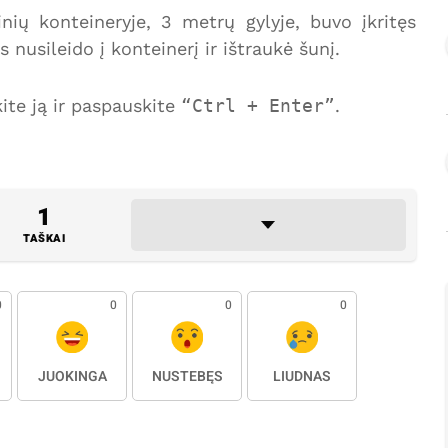
nių konteineryje, 3 metrų gylyje, buvo įkritęs
nusileido į konteinerį ir ištraukė šunį.
te ją ir paspauskite
Ctrl + Enter
.
1
TAŠKAI
0
0
0
0
JUOKINGA
NUSTEBĘS
LIŪDNAS