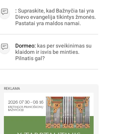
apibrėžiamos.. nežinau,
bereikalingas oro virpinimas,
:
Supraskite, kad Bažnyčia tai yra
ieškokit kur milijonus vagia
Dievo evangelija tikintys žmonės.
dujininkai, elektros aferistai,
Pastatai yra maldos namai.
stadionų statytojai Vilnuje
Dormeo:
kas per sveikinimas su
klaidom ir isvis be minties.
Pilnatis gal?
REKLAMA