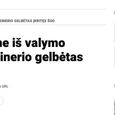
EINERIO GELBĖTAS ĮKRITĘS ŠUO
ne iš valymo
inerio gelbėtas
s URL