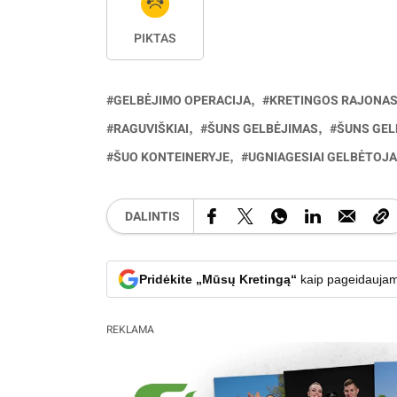
PIKTAS
GELBĖJIMO OPERACIJA
KRETINGOS RAJONA
RAGUVIŠKIAI
ŠUNS GELBĖJIMAS
ŠUNS GEL
ŠUO KONTEINERYJE
UGNIAGESIAI GELBĖTOJA
DALINTIS
Pridėkite „Mūsų Kretingą“
kaip pageidaujam
REKLAMA