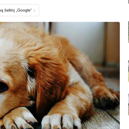
›
ą šaltinį „Google“