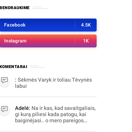
BENDRAUKIME
Facebook
4.5K
Instagram
1K
KOMENTARAI
:
Sėkmės Varyk ir toliau Tėvynės
labui
Adelė:
Na ir kas, kad savaitgaliais,
gi kurą piliesi kada patogu, kai
baiginėjasi.. o mero pareigos
nelabai valandomis