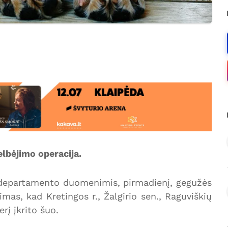
elbėjimo operacija.
o departamento duomenimis, pirmadienį, gegužės
imas, kad Kretingos r., Žalgirio sen., Raguviškių
erį įkrito šuo.