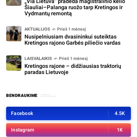
„Via Lietuva“ pradeda magistralinio kelio
Šiauliai–Palanga ruožo tarp Kretingos ir
Vydmantų remontą
AKTUALIJOS
Prieš 1 mėnesį
Nusipelniusiam dvasininkui suteiktas
Kretingos rajono Garbės piliečio vardas
LAISVALAIKIS
Prieš 1 mėnesį
Kretingos rajone – didžiausias traktorių
paradas Lietuvoje
BENDRAUKIME
Facebook
4.5K
Instagram
1K