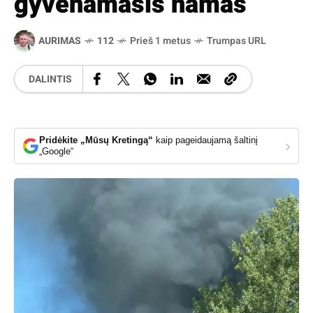
gyvenamasis namas
AURIMAS
112
Prieš 1 metus
Trumpas URL
DALINTIS
Pridėkite „Mūsų Kretingą“
kaip pageidaujamą šaltinį
›
„Google“