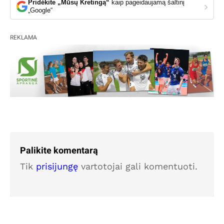
Pridėkite „Mūsų Kretingą“
kaip pageidaujamą šaltinį
›
„Google“
REKLAMA
Palikite komentarą
Tik
prisijungę
vartotojai gali komentuoti.