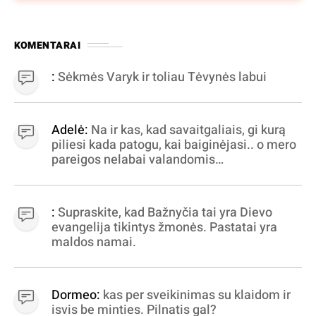
KOMENTARAI
:
Sėkmės Varyk ir toliau Tėvynės labui
Adelė:
Na ir kas, kad savaitgaliais, gi kurą
piliesi kada patogu, kai baiginėjasi.. o mero
pareigos nelabai valandomis
apibrėžiamos.. nežinau, bereikalingas oro
virpinimas, ieškokit kur milijonus vagia
dujininkai, elektros aferistai, stadionų
:
Supraskite, kad Bažnyčia tai yra Dievo
statytojai Vilnuje
evangelija tikintys žmonės. Pastatai yra
maldos namai.
Dormeo:
kas per sveikinimas su klaidom ir
isvis be minties. Pilnatis gal?