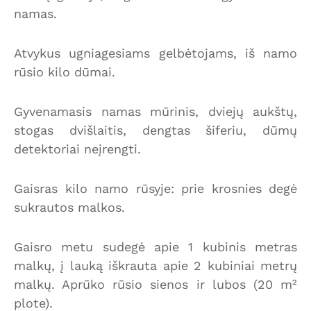
namas.
Atvykus ugniagesiams gelbėtojams, iš namo
rūsio kilo dūmai.
Gyvenamasis namas mūrinis, dviejų aukštų,
stogas dvišlaitis, dengtas šiferiu, dūmų
detektoriai neįrengti.
Gaisras kilo namo rūsyje: prie krosnies degė
sukrautos malkos.
Gaisro metu sudegė apie 1 kubinis metras
malkų, į lauką iškrauta apie 2 kubiniai metrų
malkų. Aprūko rūsio sienos ir lubos (20 m²
plote).