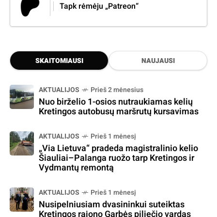
Tapk rėmėju „Patreon“
SKAITOMIAUSI
NAUJAUSI
AKTUALIJOS
Prieš 2 mėnesius
Nuo birželio 1-osios nutraukiamas kelių
Kretingos autobusų maršrutų kursavimas
AKTUALIJOS
Prieš 1 mėnesį
„Via Lietuva“ pradeda magistralinio kelio
Šiauliai–Palanga ruožo tarp Kretingos ir
Vydmantų remontą
AKTUALIJOS
Prieš 1 mėnesį
Nusipelniusiam dvasininkui suteiktas
Kretingos rajono Garbės piliečio vardas