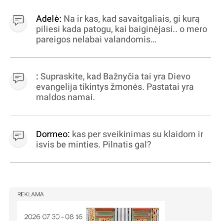
Adelė:
Na ir kas, kad savaitgaliais, gi kurą
piliesi kada patogu, kai baiginėjasi.. o mero
pareigos nelabai valandomis
apibrėžiamos.. nežinau, bereikalingas oro
virpinimas, ieškokit kur milijonus vagia
dujininkai, elektros aferistai, stadionų
:
Supraskite, kad Bažnyčia tai yra Dievo
statytojai Vilnuje
evangelija tikintys žmonės. Pastatai yra
maldos namai.
Dormeo:
kas per sveikinimas su klaidom ir
isvis be minties. Pilnatis gal?
REKLAMA