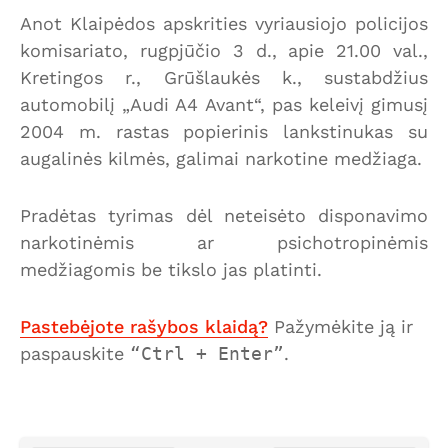
Anot Klaipėdos apskrities vyriausiojo policijos
komisariato, rugpjūčio 3 d., apie 21.00 val.,
Kretingos r., Grūšlaukės k., sustabdžius
automobilį „Audi A4 Avant“, pas keleivį gimusį
2004 m. rastas popierinis lankstinukas su
augalinės kilmės, galimai narkotine medžiaga.
Pradėtas tyrimas dėl neteisėto disponavimo
narkotinėmis ar psichotropinėmis
medžiagomis be tikslo jas platinti.
Pastebėjote rašybos klaidą?
Pažymėkite ją ir
paspauskite
Ctrl + Enter
.