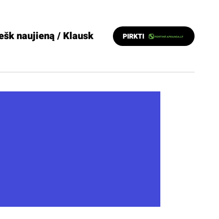
ešk naujieną / Klausk
PIRKTI