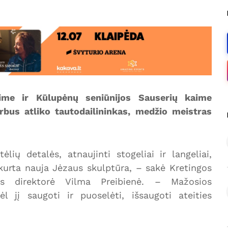
ime ir Kūlupėnų seniūnijos Sauserių kaime
rbus atliko tautodailininkas, medžio meistras
lių detalės, atnaujinti stogeliai ir langeliai,
kurta nauja Jėzaus skulptūra, – sakė Kretingos
jos direktorė Vilma Preibienė. – Mažosios
l jį saugoti ir puoselėti, išsaugoti ateities