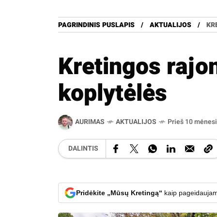
PAGRINDINIS PUSLAPIS
AKTUALIJOS
KR
Kretingos rajon
koplytėlės
AURIMAS
AKTUALIJOS
Prieš 10 mėnes
DALINTIS
Pridėkite „Mūsų Kretingą“
kaip pageidaujam