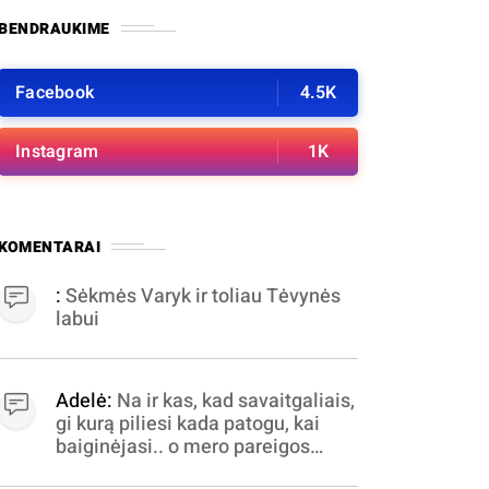
BENDRAUKIME
Facebook
4.5K
Instagram
1K
KOMENTARAI
:
Sėkmės Varyk ir toliau Tėvynės
labui
Adelė:
Na ir kas, kad savaitgaliais,
gi kurą piliesi kada patogu, kai
baiginėjasi.. o mero pareigos
nelabai valandomis