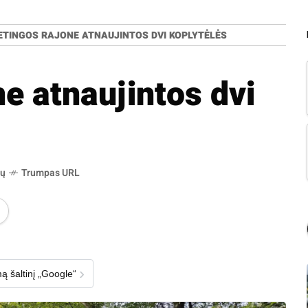
ETINGOS RAJONE ATNAUJINTOS DVI KOPLYTĖLĖS
e atnaujintos dvi
ių
Trumpas URL
›
ą šaltinį „Google“