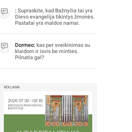
apibrėžiamos.. nežinau,
bereikalingas oro virpinimas,
:
Supraskite, kad Bažnyčia tai yra
ieškokit kur milijonus vagia
Dievo evangelija tikintys žmonės.
dujininkai, elektros aferistai,
Pastatai yra maldos namai.
stadionų statytojai Vilnuje
Dormeo:
kas per sveikinimas su
klaidom ir isvis be minties.
Pilnatis gal?
REKLAMA