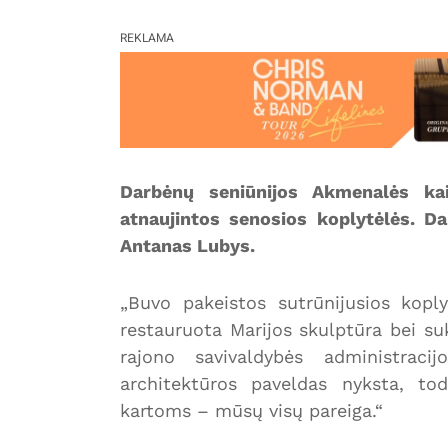
REKLAMA
Darbėnų seniūnijos Akmenalės ka
atnaujintos senosios koplytėlės. Da
Antanas Lubys.
„Buvo pakeistos sutrūnijusios koplytė
restauruota Marijos skulptūra bei su
rajono savivaldybės administraci
architektūros paveldas nyksta, todė
kartoms – mūsų visų pareiga.“