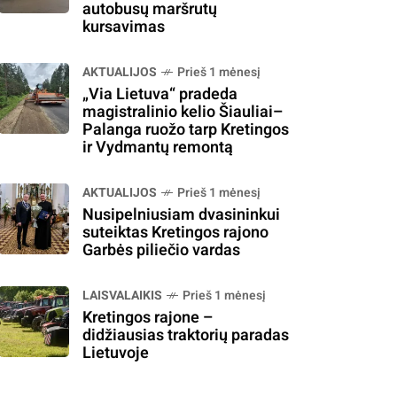
autobusų maršrutų
kursavimas
AKTUALIJOS
Prieš 1 mėnesį
„Via Lietuva“ pradeda
magistralinio kelio Šiauliai–
Palanga ruožo tarp Kretingos
ir Vydmantų remontą
AKTUALIJOS
Prieš 1 mėnesį
Nusipelniusiam dvasininkui
suteiktas Kretingos rajono
Garbės piliečio vardas
LAISVALAIKIS
Prieš 1 mėnesį
Kretingos rajone –
didžiausias traktorių paradas
Lietuvoje