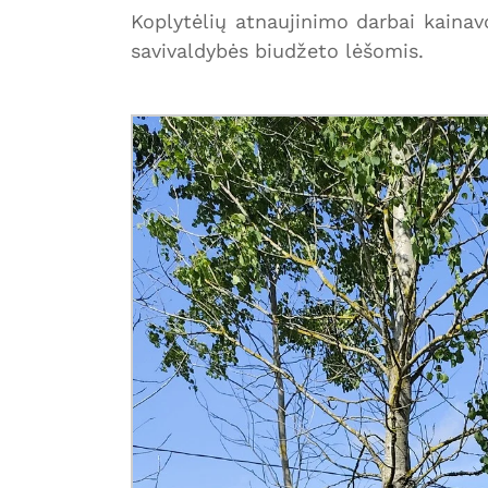
Koplytėlių atnaujinimo darbai kainavo
savivaldybės biudžeto lėšomis.