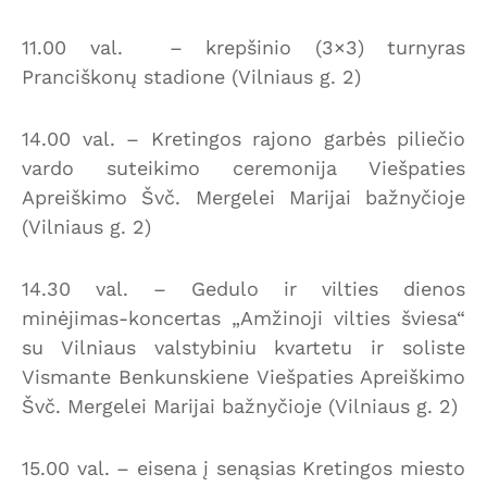
11.00 val. – krepšinio (3×3) turnyras
Pranciškonų stadione (Vilniaus g. 2)
14.00 val. – Kretingos rajono garbės piliečio
vardo suteikimo ceremonija Viešpaties
Apreiškimo Švč. Mergelei Marijai bažnyčioje
(Vilniaus g. 2)
14.30 val. – Gedulo ir vilties dienos
minėjimas-koncertas „Amžinoji vilties šviesa“
su Vilniaus valstybiniu kvartetu ir soliste
Vismante Benkunskiene Viešpaties Apreiškimo
Švč. Mergelei Marijai bažnyčioje (Vilniaus g. 2)
15.00 val. – eisena į senąsias Kretingos miesto