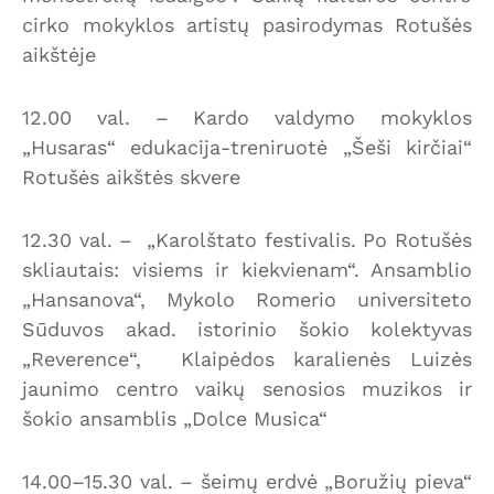
cirko mokyklos artistų pasirodymas Rotušės
aikštėje
12.00 val. – Kardo valdymo mokyklos
„Husaras“ edukacija-treniruotė „Šeši kirčiai“
Rotušės aikštės skvere
12.30 val. – „Karolštato festivalis. Po Rotušės
skliautais: visiems ir kiekvienam“. Ansamblio
„Hansanova“, Mykolo Romerio universiteto
Sūduvos akad. istorinio šokio kolektyvas
„Reverence“, Klaipėdos karalienės Luizės
jaunimo centro vaikų senosios muzikos ir
šokio ansamblis „Dolce Musica“
14.00–15.30 val. – šeimų erdvė „Boružių pieva“