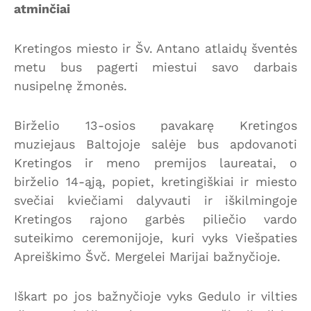
atminčiai
Kretingos miesto ir Šv. Antano atlaidų šventės
metu bus pagerti miestui savo darbais
nusipelnę žmonės.
Birželio 13-osios pavakarę Kretingos
muziejaus Baltojoje salėje bus apdovanoti
Kretingos ir meno premijos laureatai, o
birželio 14-ąją, popiet, kretingiškiai ir miesto
svečiai kviečiami dalyvauti ir iškilmingoje
Kretingos rajono garbės piliečio vardo
suteikimo ceremonijoje, kuri vyks Viešpaties
Apreiškimo Švč. Mergelei Marijai bažnyčioje.
Iškart po jos bažnyčioje vyks Gedulo ir vilties