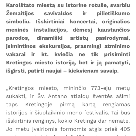
Karolštato miestą su istorine rotuše, svarbiu
Žemaitijos savivaldos ir pilietiškumo
simboliu. Išskirtiniai koncertai, originalios
meninės instaliacijos, dėmesį kaustančios
parodos, dinamiški artistų pasirodymai,
įsimintinos ekskursijos, prasmingi atminimo
vakarai ir kt. kviečia ne tik prisiminti
Kretingos miesto istoriją, bet ir ją pamatyti,
išgirsti, patirti naujai – kiekvienam savaip.
„Kretingos miesto, mininčio 773-ejų metų
sukaktį, ir Šv. Antano atlaidų šventės ašimi
taps Kretingoje pirmą kartą rengiamas
istorijos ir šiuolaikinio meno festivalis. Tai bus
išskirtinis renginys, kokio Kretinga dar nematė.
Jo metu įvairiomis formomis atgis prieš 405