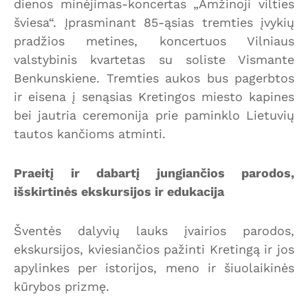
dienos minėjimas-koncertas „Amžinoji vilties
šviesa“. Įprasminant 85-ąsias tremties įvykių
pradžios metines, koncertuos Vilniaus
valstybinis kvartetas su soliste Vismante
Benkunskiene. Tremties aukos bus pagerbtos
ir eisena į senąsias Kretingos miesto kapines
bei jautria ceremonija prie paminklo Lietuvių
tautos kančioms atminti.
Praeitį ir dabartį jungiančios parodos,
išskirtinės ekskursijos ir edukacija
Šventės dalyvių lauks įvairios parodos,
ekskursijos, kviesiančios pažinti Kretingą ir jos
apylinkes per istorijos, meno ir šiuolaikinės
kūrybos prizmę.