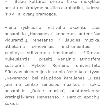
– Šakių kultūros centro Cirko mokyklos
artistų pasirodyme susilies akrobatika, judesys
ir XVII a. dvarų pramogos.
Vienu ryškiausiu festivalio akcentu taps
ansamblio „Hansanova“ koncertas, autentiška
viduramžių, renesanso ir liaudies muzika,
atliekama senoviniais instrumentais ir
papildyta stilizuotais kostiumais, žiūrovus
nukelsiantis į praeitį. Renginio atmosferą
sustiprins Mykolo Romerio universiteto
Sūduvos akademijos istorinio šokio kolektyvas
„Reverence“ bei Klaipėdos karalienės Luizės
jaunimo centro senosios muzikos ir šokio
ansamblis „Dolce musica“, pristatysiantys
kretingiškiams Renesanso ir Baroko epochų
šokius.