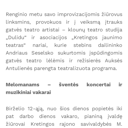
Renginio metu savo improvizacijomis žiūrovus
linksmins, provokuos ir į veiksmą įtrauks
gatvės teatro artistai – klounų teatro studija
„Dulidu“ ir asociacijos „Kretingos jaunimo
teatras“ nariai, kurie stebins dailininko
Andriaus Seselsko sukurtomis įspūdingomis
gatvės teatro lėlėmis ir režisierės Auksės
Antulienės parengta teatralizuota programa.
Melomanams – šventės koncertai ir
muzikiniai vakarai
Birželio 12-ąją, nuo šios dienos popietės iki
pat darbo dienos vakaro, pianiną įvaldę
žiūrovai Kretingos rajono savivaldybės M.