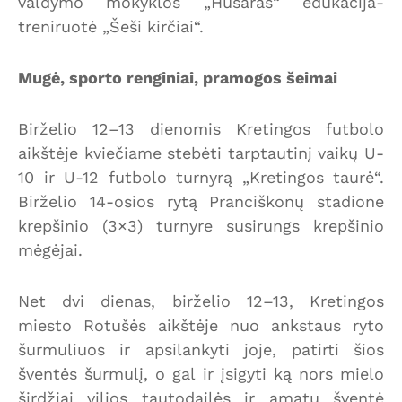
valdymo mokyklos „Husaras“ edukacija-
treniruotė „Šeši kirčiai“.
Mugė, sporto renginiai, pramogos šeimai
Birželio 12–13 dienomis Kretingos futbolo
aikštėje kviečiame stebėti tarptautinį vaikų U-
10 ir U-12 futbolo turnyrą „Kretingos taurė“.
Birželio 14-osios rytą Pranciškonų stadione
krepšinio (3×3) turnyre susirungs krepšinio
mėgėjai.
Net dvi dienas, birželio 12–13, Kretingos
miesto Rotušės aikštėje nuo ankstaus ryto
šurmuliuos ir apsilankyti joje, patirti šios
šventės šurmulį, o gal ir įsigyti ką nors mielo
širdžiai vilios tautodailės ir amatų šventė