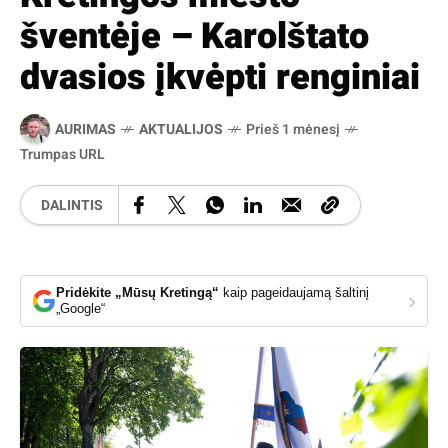
šventėje – Karolštato
dvasios įkvėpti renginiai
AURIMAS
AKTUALIJOS
Prieš 1 mėnesį
Trumpas URL
DALINTIS
Pridėkite „Mūsų Kretingą“
kaip pageidaujamą šaltinį
›
„Google“