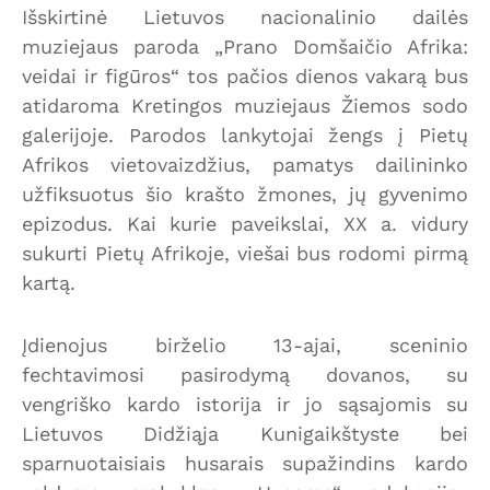
Išskirtinė Lietuvos nacionalinio dailės
muziejaus paroda „Prano Domšaičio Afrika:
veidai ir figūros“ tos pačios dienos vakarą bus
atidaroma Kretingos muziejaus Žiemos sodo
galerijoje. Parodos lankytojai žengs į Pietų
Afrikos vietovaizdžius, pamatys dailininko
užfiksuotus šio krašto žmones, jų gyvenimo
epizodus. Kai kurie paveikslai, XX a. vidury
sukurti Pietų Afrikoje, viešai bus rodomi pirmą
kartą.
Įdienojus birželio 13-ajai, sceninio
fechtavimosi pasirodymą dovanos, su
vengriško kardo istorija ir jo sąsajomis su
Lietuvos Didžiąja Kunigaikštyste bei
sparnuotaisiais husarais supažindins kardo