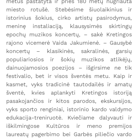
metus pastatyta ir prieš 180 metų nugriauta
miesto rotušė. Stebėsime šiuolaikinius ir
istorinius šokius, cirko artistų pasirodymus,
meninę instaliaciją, klausysimės skirtingų
epochų muzikos koncertų, – sakė Kretingos
rajono vicemerė Vaida Jakumienė. – Gausybė
koncertų – klasikinės, sakralinės, garsių
populiariosios ir šokių muzikos atlikėjų,
dainuojamosios poezijos – išgirsime ne tik
festivalio, bet ir visos šventės metu. Kaip ir
kasmet, vyks tradicinė tautodailės ir amatų
šventė, kvies aplankyti Kretingos istoriją
pasakojančios ir kitos parodos, ekskursijos,
vyks sporto renginiai, istorinio kardo valdymo
edukacija-treniruotė. Kviečiame dalyvauti ir
iškilmingose Kultūros ir meno premijos
laureatų pagerbimo bei Garbės piliečio vardo