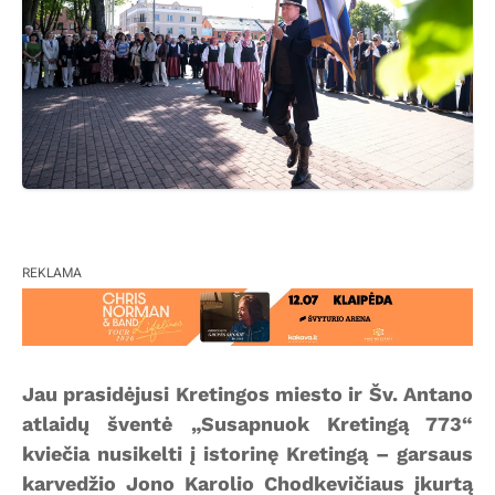
REKLAMA
Jau prasidėjusi Kretingos miesto ir Šv. Antano
atlaidų šventė „Susapnuok Kretingą 773“
kviečia nusikelti į istorinę Kretingą – garsaus
karvedžio Jono Karolio Chodkevičiaus įkurtą