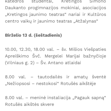
katedros studentai, Kretingos Simono
Daukanto progimnazijos mokiniai, asociacijos
„Kretingos jaunimo teatras“ nariai ir Kultūros
centro vaikų ir jaunimo teatras „Atžalynas“
Birželio 13 d. (šeštadienis)
10.00, 12.30, 18.00 val. – šv. Mišios Viešpaties
Apreiškimo Švč. Mergelei Marijai bažnyčioje
(Vilniaus g. 2) – Šv. Antano atlaidai
8.00 val. – tautodailės ir amatų šventė
„Nežiopsosi – nestokosi“ Rotušės aikštėje
8.00 val. – meninė instaliacija „Pagauk sapną“
Rotušės aikštės skvere