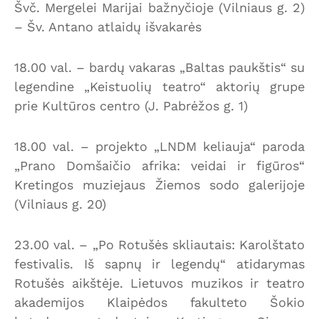
Švč. Mergelei Marijai bažnyčioje (Vilniaus g. 2)
– Šv. Antano atlaidų išvakarės
18.00 val. – bardų vakaras „Baltas paukštis“ su
legendine „Keistuolių teatro“ aktorių grupe
prie Kultūros centro (J. Pabrėžos g. 1)
18.00 val. – projekto „LNDM keliauja“ paroda
„Prano Domšaičio afrika: veidai ir figūros“
Kretingos muziejaus Žiemos sodo galerijoje
(Vilniaus g. 20)
23.00 val. – „Po Rotušės skliautais: Karolštato
festivalis. Iš sapnų ir legendų“ atidarymas
Rotušės aikštėje. Lietuvos muzikos ir teatro
akademijos Klaipėdos fakulteto Šokio