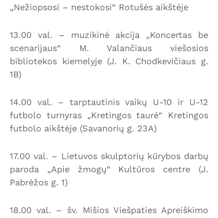
„Nežiopsosi – nestokosi“ Rotušės aikštėje
13.00 val. – muzikinė akcija „Koncertas be
scenarijaus“ M. Valančiaus viešosios
bibliotekos kiemelyje (J. K. Chodkevičiaus g.
1B)
14.00 val. – tarptautinis vaikų U-10 ir U-12
futbolo turnyras „Kretingos taurė“ Kretingos
futbolo aikštėje (Savanorių g. 23A)
17.00 val. – Lietuvos skulptorių kūrybos darbų
paroda „Apie žmogų“ Kultūros centre (J.
Pabrėžos g. 1)
18.00 val. – šv. Mišios Viešpaties Apreiškimo