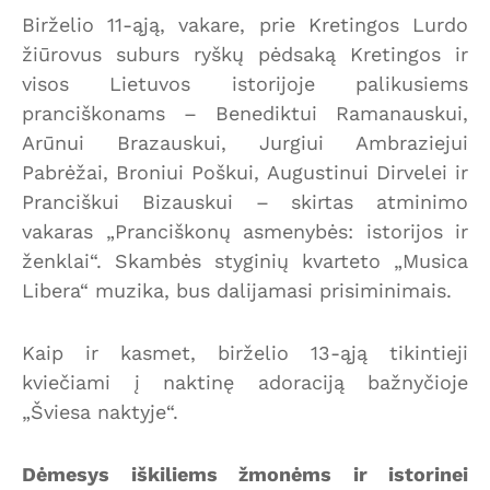
Birželio 11-ąją, vakare, prie Kretingos Lurdo
žiūrovus suburs ryškų pėdsaką Kretingos ir
visos Lietuvos istorijoje palikusiems
pranciškonams – Benediktui Ramanauskui,
Arūnui Brazauskui, Jurgiui Ambraziejui
Pabrėžai, Broniui Poškui, Augustinui Dirvelei ir
Pranciškui Bizauskui – skirtas atminimo
vakaras „Pranciškonų asmenybės: istorijos ir
ženklai“. Skambės styginių kvarteto „Musica
Libera“ muzika, bus dalijamasi prisiminimais.
Kaip ir kasmet, birželio 13-ąją tikintieji
kviečiami į naktinę adoraciją bažnyčioje
„Šviesa naktyje“.
Dėmesys iškiliems žmonėms ir istorinei