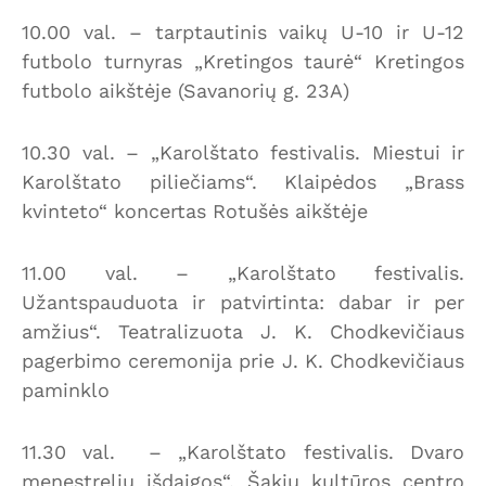
10.00 val. – tarptautinis vaikų U-10 ir U-12
futbolo turnyras „Kretingos taurė“ Kretingos
futbolo aikštėje (Savanorių g. 23A)
10.30 val. – „Karolštato festivalis. Miestui ir
Karolštato piliečiams“. Klaipėdos „Brass
kvinteto“ koncertas Rotušės aikštėje
11.00 val. – „Karolštato festivalis.
Užantspauduota ir patvirtinta: dabar ir per
amžius“. Teatralizuota J. K. Chodkevičiaus
pagerbimo ceremonija prie J. K. Chodkevičiaus
paminklo
11.30 val. – „Karolštato festivalis. Dvaro
menestrelių išdaigos“. Šakių kultūros centro