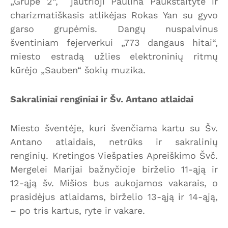
„Grupė 2“, jautrioji Paulina Paukštaitytė ir
charizmatiškasis atlikėjas Rokas Yan su gyvo
garso grupėmis. Dangų nuspalvinus
šventiniam fejerverkui „773 dangaus hitai“,
miesto estradą užlies elektroninių ritmų
kūrėjo „Sauben“ šokių muzika.
Sakraliniai renginiai ir Šv. Antano atlaidai
Miesto šventėje, kuri švenčiama kartu su Šv.
Antano atlaidais, netrūks ir sakralinių
renginių. Kretingos Viešpaties Apreiškimo Švč.
Mergelei Marijai bažnyčioje birželio 11-ąją ir
12-ąją šv. Mišios bus aukojamos vakarais, o
prasidėjus atlaidams, birželio 13-ąją ir 14-ąją,
– po tris kartus, ryte ir vakare.