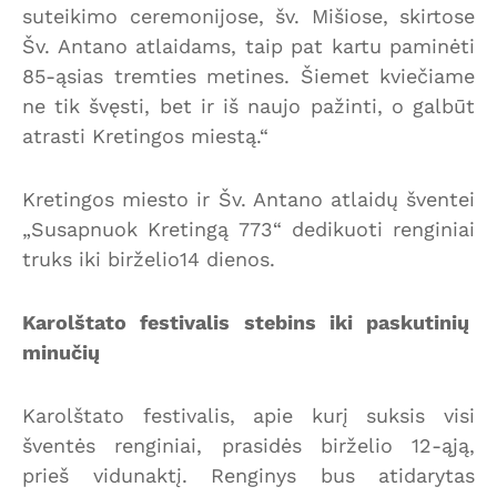
suteikimo ceremonijose, šv. Mišiose, skirtose
Šv. Antano atlaidams, taip pat kartu paminėti
85-ąsias tremties metines. Šiemet kviečiame
ne tik švęsti, bet ir iš naujo pažinti, o galbūt
atrasti Kretingos miestą.“
Kretingos miesto ir Šv. Antano atlaidų šventei
„Susapnuok Kretingą 773“ dedikuoti renginiai
truks iki birželio14 dienos.
Karolštato festivalis stebins iki paskutinių
minučių
Karolštato festivalis, apie kurį suksis visi
šventės renginiai, prasidės birželio 12-ąją,
prieš vidunaktį. Renginys bus atidarytas