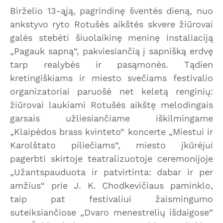
Birželio 13-ąją, pagrindinę šventės dieną, nuo
ankstyvo ryto Rotušės aikštės skvere žiūrovai
galės stebėti šiuolaikinę meninę instaliaciją
„Pagauk sapną“, pakviesiančią į sapnišką erdvę
tarp realybės ir pasąmonės. Tądien
kretingiškiams ir miesto svečiams festivalio
organizatoriai paruošė net keletą renginių:
žiūrovai laukiami Rotušės aikštę melodingais
garsais užliesiančiame iškilmingame
„Klaipėdos brass kvinteto“ koncerte „Miestui ir
Karolštato piliečiams“, miesto įkūrėjui
pagerbti skirtoje teatralizuotoje ceremonijoje
„Užantspauduota ir patvirtinta: dabar ir per
amžius“ prie J. K. Chodkevičiaus paminklo,
taip pat festivaliui žaismingumo
suteiksiančiose „Dvaro menestrelių išdaigose“