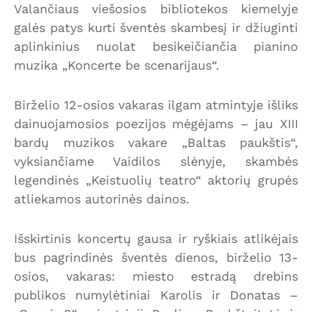
Valančiaus viešosios bibliotekos kiemelyje
galės patys kurti šventės skambesį ir džiuginti
aplinkinius nuolat besikeičiančia pianino
muzika „Koncerte be scenarijaus“.
Birželio 12-osios vakaras ilgam atmintyje išliks
dainuojamosios poezijos mėgėjams – jau XIII
bardų muzikos vakare „Baltas paukštis“,
vyksiančiame Vaidilos slėnyje, skambės
legendinės „Keistuolių teatro“ aktorių grupės
atliekamos autorinės dainos.
Išskirtinis koncertų gausa ir ryškiais atlikėjais
bus pagrindinės šventės dienos, birželio 13-
osios, vakaras: miesto estradą drebins
publikos numylėtiniai Karolis ir Donatas –