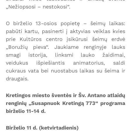
„Nežiopsosi – nestokosi“.
O birželio 13-osios popietę – šeimų laikas:
pabūti kartu, pasinerti į aktyvias veiklas kvies
prie Kultūros centro įsikūrusi šeimų erdvė
„Boružių pieva“. Jaukiame renginyje lauks
smagi istorija, linksmi lauko žaidimai,
veidukus išpiešiantis animatorius, saldi
cukraus vata bei nuostabus laikas su šeima ir
draugais.
Kretingos miesto šventės ir Šv. Antano atlaidų
renginių „Susapnuok Kretingą 773“ programa
birželio 11-14 d.
Birželio 11 d. (ketvirtadienis)