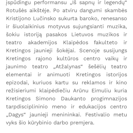
įspūdingu performansu „Iš sapnų ir legendų“
Rotušės aikštėje. Po atviru dangumi skambės
Kristijono Lučinsko sukurta baroko, renesanso
ir šiuolaikinius motyvus sujungsianti muzika,
šokiu istoriją pasakos Lietuvos muzikos ir
teatro akademijos Klaipėdos fakulteto ir
Kretingos jaunieji šokėjai. Scenoje susijungs
Kretingos rajono kultūros centro vaikų ir
jaunimo teatro „Atžalynas“ šešėlių teatro
elementai ir animuoti Kretingos istorijos
epizodai, kuriuos kartu su reklamos ir kino
režisieriumi klaipėdiečiu Arūnu Eimuliu kuria
Kretingos Simono Daukanto progimnazijos
tarpdisciplininio meno ir edukacijos centro
„Dagys“ jaunieji menininkai. Festivalio metu
vyks šio kūrybinio darbo premjera.