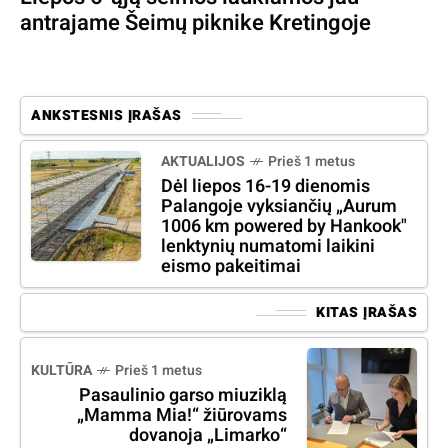
antrajame Šeimų piknike Kretingoje
ANKSTESNIS ĮRAŠAS
AKTUALIJOS
Prieš 1 metus
Dėl liepos 16-19 dienomis
Palangoje vyksiančių „Aurum
1006 km powered by Hankook"
lenktynių numatomi laikini
eismo pakeitimai
KITAS ĮRAŠAS
KULTŪRA
Prieš 1 metus
Pasaulinio garso miuziklą
„Mamma Mia!“ žiūrovams
dovanoja „Limarko“