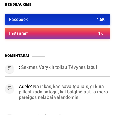
BENDRAUKIME
Facebook
4.5K
Instagram
1K
KOMENTARAI
:
Sėkmės Varyk ir toliau Tėvynės labui
Adelė:
Na ir kas, kad savaitgaliais, gi kurą
piliesi kada patogu, kai baiginėjasi.. o mero
pareigos nelabai valandomis
apibrėžiamos.. nežinau, bereikalingas oro
virpinimas, ieškokit kur milijonus vagia
dujininkai, elektros aferistai, stadionų