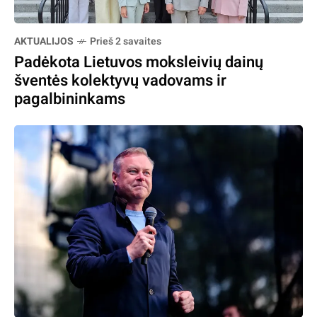
AKTUALIJOS
Prieš 2 savaites
Padėkota Lietuvos moksleivių dainų
šventės kolektyvų vadovams ir
pagalbininkams