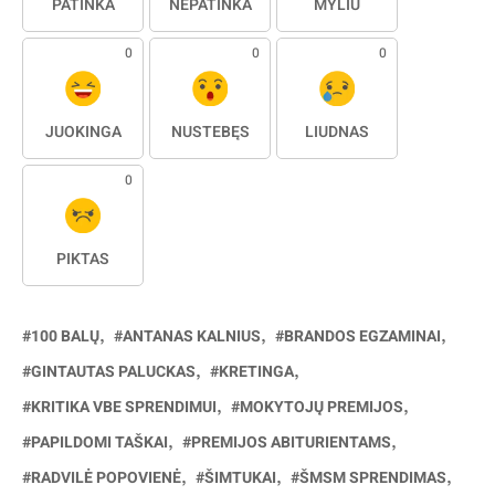
PATINKA
NEPATINKA
MYLIU
0
0
0
JUOKINGA
NUSTEBĘS
LIŪDNAS
0
PIKTAS
100 BALŲ
ANTANAS KALNIUS
BRANDOS EGZAMINAI
GINTAUTAS PALUCKAS
KRETINGA
KRITIKA VBE SPRENDIMUI
MOKYTOJŲ PREMIJOS
PAPILDOMI TAŠKAI
PREMIJOS ABITURIENTAMS
RADVILĖ POPOVIENĖ
ŠIMTUKAI
ŠMSM SPRENDIMAS