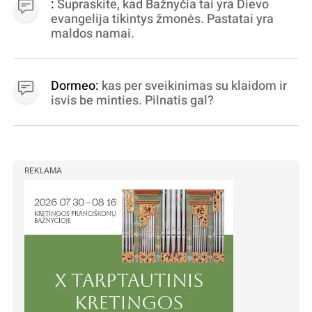
:
Supraskite, kad Bažnyčia tai yra Dievo
statytojai Vilnuje
evangelija tikintys žmonės. Pastatai yra
maldos namai.
Dormeo:
kas per sveikinimas su klaidom ir
isvis be minties. Pilnatis gal?
REKLAMA