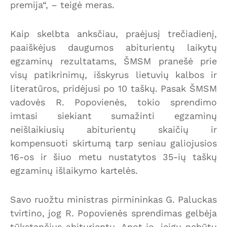
premija“, – teigė meras.
Kaip skelbta anksčiau, praėjusį trečiadienį,
paaiškėjus daugumos abiturientų laikytų
egzaminų rezultatams, ŠMSM pranešė prie
visų patikrinimų, išskyrus lietuvių kalbos ir
literatūros, pridėjusi po 10 taškų. Pasak ŠMSM
vadovės R. Popovienės, tokio sprendimo
imtasi siekiant sumažinti egzaminų
neišlaikiusių abiturientų skaičių ir
kompensuoti skirtumą tarp seniau galiojusios
16-os ir šiuo metu nustatytos 35-ių taškų
egzaminų išlaikymo kartelės.
Savo ruožtu ministras pirmininkas G. Paluckas
tvirtino, jog R. Popovienės sprendimas gelbėja
tūkstančius abiturientų. Anot jo, jeigu nebūtų