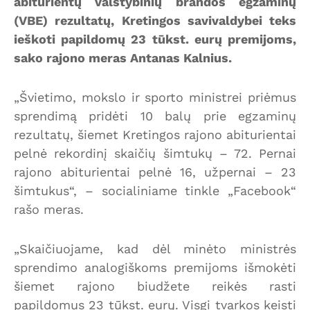
abiturientų valstybinių brandos egzaminų
(VBE) rezultatų, Kretingos savivaldybei teks
ieškoti papildomų 23 tūkst. eurų premijoms,
sako rajono meras Antanas Kalnius.
„Švietimo, mokslo ir sporto ministrei priėmus
sprendimą pridėti 10 balų prie egzaminų
rezultatų, šiemet Kretingos rajono abiturientai
pelnė rekordinį skaičių šimtukų – 72. Pernai
rajono abiturientai pelnė 16, užpernai – 23
šimtukus“, – socialiniame tinkle „Facebook“
rašo meras.
„Skaičiuojame, kad dėl minėto ministrės
sprendimo analogiškoms premijoms išmokėti
šiemet rajono biudžete reikės rasti
papildomus 23 tūkst. eurų. Visgi tvarkos keisti