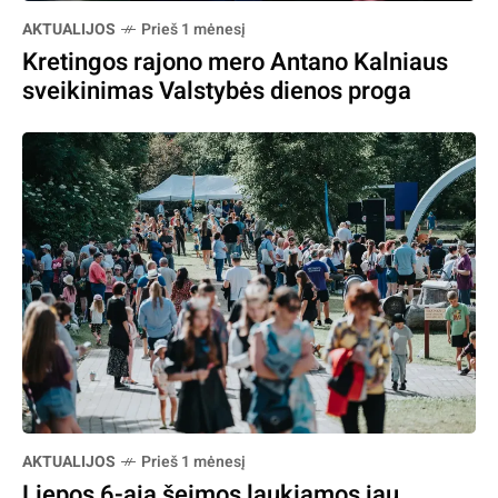
AKTUALIJOS
Prieš 1 mėnesį
Kretingos rajono mero Antano Kalniaus
sveikinimas Valstybės dienos proga
AKTUALIJOS
Prieš 1 mėnesį
Liepos 6-ąją šeimos laukiamos jau