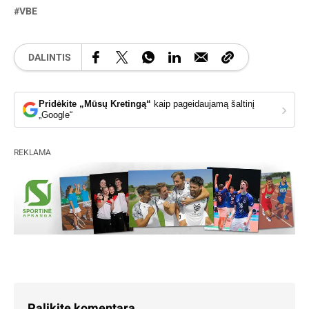
VBE
DALINTIS
Pridėkite „Mūsų Kretingą“
kaip pageidaujamą šaltinį
›
„Google“
REKLAMA
Palikite komentarą