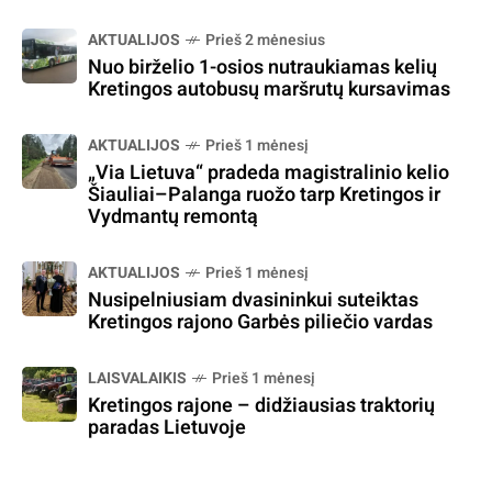
AKTUALIJOS
Prieš 2 mėnesius
Nuo birželio 1-osios nutraukiamas kelių
Kretingos autobusų maršrutų kursavimas
AKTUALIJOS
Prieš 1 mėnesį
„Via Lietuva“ pradeda magistralinio kelio
Šiauliai–Palanga ruožo tarp Kretingos ir
Vydmantų remontą
AKTUALIJOS
Prieš 1 mėnesį
Nusipelniusiam dvasininkui suteiktas
Kretingos rajono Garbės piliečio vardas
LAISVALAIKIS
Prieš 1 mėnesį
Kretingos rajone – didžiausias traktorių
paradas Lietuvoje