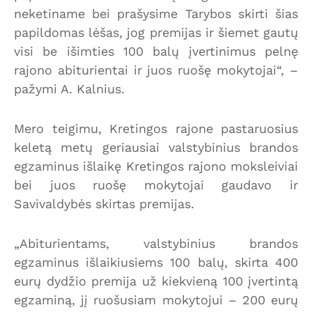
neketiname bei prašysime Tarybos skirti šias
papildomas lėšas, jog premijas ir šiemet gautų
visi be išimties 100 balų įvertinimus pelnę
rajono abiturientai ir juos ruošę mokytojai“, –
pažymi A. Kalnius.
Mero teigimu, Kretingos rajone pastaruosius
keletą metų geriausiai valstybinius brandos
egzaminus išlaikę Kretingos rajono moksleiviai
bei juos ruošę mokytojai gaudavo ir
Savivaldybės skirtas premijas.
„Abiturientams, valstybinius brandos
egzaminus išlaikiusiems 100 balų, skirta 400
eurų dydžio premija už kiekvieną 100 įvertintą
egzaminą, jį ruošusiam mokytojui – 200 eurų