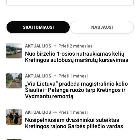
SKAITOMIAUSI
NAUJAUSI
AKTUALIJOS
Prieš 2 mėnesius
Nuo birželio 1-osios nutraukiamas kelių
Kretingos autobusų maršrutų kursavimas
AKTUALIJOS
Prieš 1 mėnesį
„Via Lietuva“ pradeda magistralinio kelio
Šiauliai–Palanga ruožo tarp Kretingos ir
Vydmantų remontą
AKTUALIJOS
Prieš 1 mėnesį
Nusipelniusiam dvasininkui suteiktas
Kretingos rajono Garbės piliečio vardas