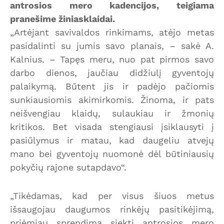
antrosios mero kadencijos, teigiama
pranešime žiniasklaidai.
„Artėjant savivaldos rinkimams, atėjo metas
pasidalinti su jumis savo planais, – sakė A.
Kalnius. – Tapęs meru, nuo pat pirmos savo
darbo dienos, jaučiau didžiulį gyventojų
palaikymą. Būtent jis ir padėjo pačiomis
sunkiausiomis akimirkomis. Žinoma, ir pats
neišvengiau klaidų, sulaukiau ir žmonių
kritikos. Bet visada stengiausi įsiklausyti į
pasiūlymus ir matau, kad daugeliu atvejų
mano bei gyventojų nuomonė dėl būtiniausių
pokyčių rajone sutapdavo“.
„Tikėdamas, kad per visus šiuos metus
išsaugojau daugumos rinkėjų pasitikėjimą,
priėmiau sprendimą siekti antrosios mero