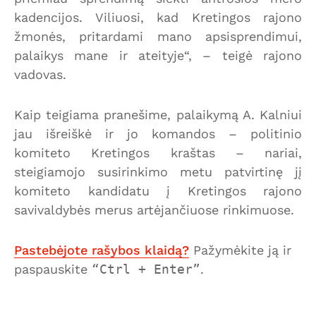
kadencijos. Viliuosi, kad Kretingos rajono
žmonės, pritardami mano apsisprendimui,
palaikys mane ir ateityje“, – teigė rajono
vadovas.
Kaip teigiama pranešime, palaikymą A. Kalniui
jau išreiškė ir jo komandos – politinio
komiteto Kretingos kraštas – nariai,
steigiamojo susirinkimo metu patvirtinę jį
komiteto kandidatu į Kretingos rajono
savivaldybės merus artėjančiuose rinkimuose.
Pastebėjote rašybos klaidą?
Pažymėkite ją ir
paspauskite
Ctrl + Enter
.