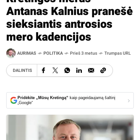
Antanas Kalnius pranešė
sieksiantis antrosios
mero kadencijos
AURIMAS
POLITIKA
Prieš 3 metus
Trumpas URL
DALINTIS
Pridėkite „Mūsų Kretingą“
kaip pageidaujamą šaltinį
›
„Google“