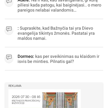
Adelė:
Na ir kas, kad savaitgaliais, gi kurą
piliesi kada patogu, kai baiginėjasi.. o mero
pareigos nelabai valandomis
apibrėžiamos.. nežinau, bereikalingas oro
virpinimas, ieškokit kur milijonus vagia
dujininkai, elektros aferistai, stadionų
:
Supraskite, kad Bažnyčia tai yra Dievo
statytojai Vilnuje
evangelija tikintys žmonės. Pastatai yra
maldos namai.
Dormeo:
kas per sveikinimas su klaidom ir
isvis be minties. Pilnatis gal?
REKLAMA