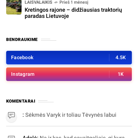
LAISVALAIKIS
Prieš 1 mėnesį
Kretingos rajone – didžiausias traktorių
paradas Lietuvoje
BENDRAUKIME
Facebook
4.5K
Instagram
1K
KOMENTARAI
:
Sėkmės Varyk ir toliau Tėvynės labui