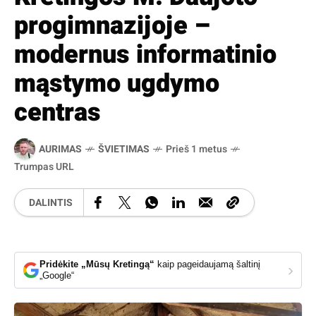
progimnazijoje –
modernus informatinio
mąstymo ugdymo
centras
AURIMAS
ŠVIETIMAS
Prieš 1 metus
Trumpas URL
DALINTIS
Pridėkite „Mūsų Kretingą“
kaip pageidaujamą šaltinį
›
„Google“