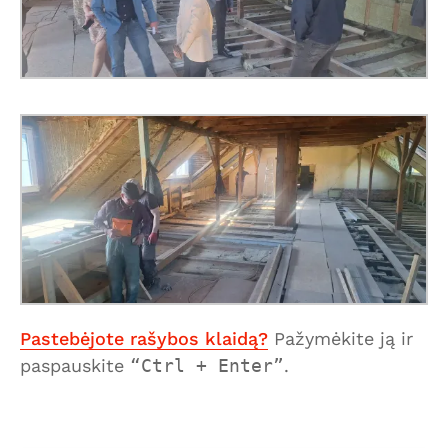
Pastebėjote rašybos klaidą?
Pažymėkite ją ir
paspauskite
Ctrl + Enter
.