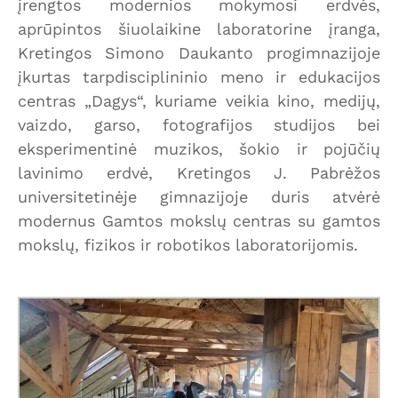
įrengtos modernios mokymosi erdvės,
aprūpintos šiuolaikine laboratorine įranga,
Kretingos Simono Daukanto progimnazijoje
įkurtas tarpdisciplininio meno ir edukacijos
centras „Dagys“, kuriame veikia kino, medijų,
vaizdo, garso, fotografijos studijos bei
eksperimentinė muzikos, šokio ir pojūčių
lavinimo erdvė, Kretingos J. Pabrėžos
universitetinėje gimnazijoje duris atvėrė
modernus Gamtos mokslų centras su gamtos
mokslų, fizikos ir robotikos laboratorijomis.