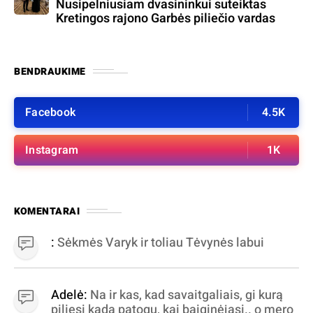
Nusipelniusiam dvasininkui suteiktas
Kretingos rajono Garbės piliečio vardas
BENDRAUKIME
Facebook
4.5K
Instagram
1K
KOMENTARAI
:
Sėkmės Varyk ir toliau Tėvynės labui
Adelė:
Na ir kas, kad savaitgaliais, gi kurą
piliesi kada patogu, kai baiginėjasi.. o mero