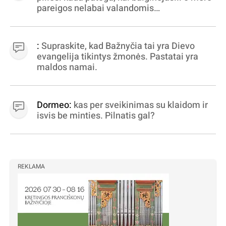
pareigos nelabai valandomis
apibrėžiamos.. nežinau, bereikalingas oro
virpinimas, ieškokit kur milijonus vagia
dujininkai, elektros aferistai, stadionų
:
Supraskite, kad Bažnyčia tai yra Dievo
statytojai Vilnuje
evangelija tikintys žmonės. Pastatai yra
maldos namai.
Dormeo:
kas per sveikinimas su klaidom ir
isvis be minties. Pilnatis gal?
REKLAMA