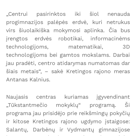
„Centrui pasirinktos iki šiol nenauda
progimnazijos palėpės erdvė, kuri netrukus
virs šiuolaikiška mokymosi aplinka. Čia bus
įrengtos erdvės robotikai, informacinėms
technologijoms, matematikai, 3D
technologijoms bei gamtos mokslams. Darbai
jau pradėti, centro atidarymas numatomas dar
šiais metais“, – sakė Kretingos rajono meras
Antanas Kalnius.
Naujasis centras kuriamas įgyvendinant
„Tūkstantmečio mokyklų“ programą. Ši
programa jau prisidėjo prie reikšmingų pokyčių
ir kitose Kretingos rajono ugdymo įstaigose:
Salantų, Darbėnų ir Vydmantų gimnazijose