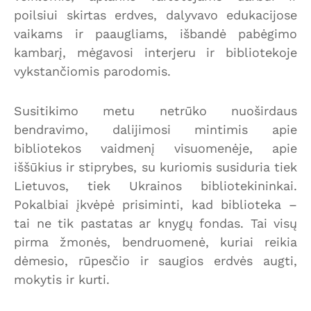
poilsiui skirtas erdves, dalyvavo edukacijose
vaikams ir paaugliams, išbandė pabėgimo
kambarį, mėgavosi interjeru ir bibliotekoje
vykstančiomis parodomis.
Susitikimo metu netrūko nuoširdaus
bendravimo, dalijimosi mintimis apie
bibliotekos vaidmenį visuomenėje, apie
iššūkius ir stiprybes, su kuriomis susiduria tiek
Lietuvos, tiek Ukrainos bibliotekininkai.
Pokalbiai įkvėpė prisiminti, kad biblioteka –
tai ne tik pastatas ar knygų fondas. Tai visų
pirma žmonės, bendruomenė, kuriai reikia
dėmesio, rūpesčio ir saugios erdvės augti,
mokytis ir kurti.