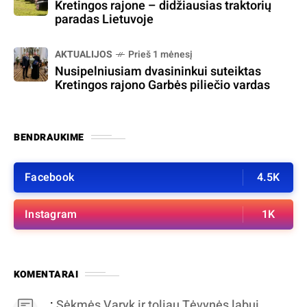
Kretingos rajone – didžiausias traktorių
paradas Lietuvoje
AKTUALIJOS
Prieš 1 mėnesį
Nusipelniusiam dvasininkui suteiktas
Kretingos rajono Garbės piliečio vardas
BENDRAUKIME
Facebook
4.5K
Instagram
1K
KOMENTARAI
:
Sėkmės Varyk ir toliau Tėvynės labui