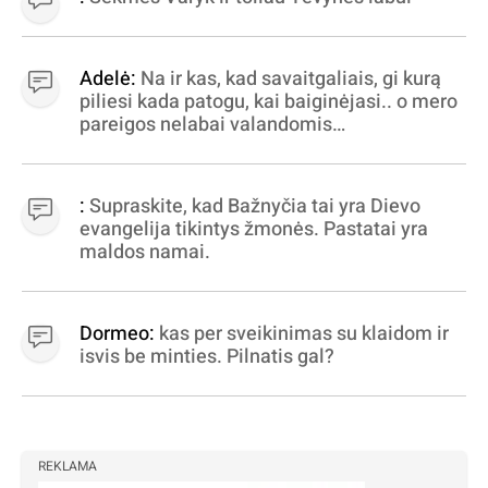
Adelė:
Na ir kas, kad savaitgaliais, gi kurą
piliesi kada patogu, kai baiginėjasi.. o mero
pareigos nelabai valandomis
apibrėžiamos.. nežinau, bereikalingas oro
virpinimas, ieškokit kur milijonus vagia
dujininkai, elektros aferistai, stadionų
:
Supraskite, kad Bažnyčia tai yra Dievo
statytojai Vilnuje
evangelija tikintys žmonės. Pastatai yra
maldos namai.
Dormeo:
kas per sveikinimas su klaidom ir
isvis be minties. Pilnatis gal?
REKLAMA