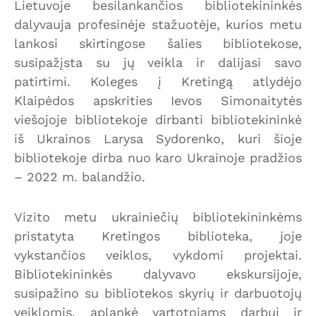
Lietuvoje besilankančios bibliotekininkės
dalyvauja profesinėje stažuotėje, kurios metu
lankosi skirtingose šalies bibliotekose,
susipažįsta su jų veikla ir dalijasi savo
patirtimi. Koleges į Kretingą atlydėjo
Klaipėdos apskrities Ievos Simonaitytės
viešojoje bibliotekoje dirbanti bibliotekininkė
iš Ukrainos Larysa Sydorenko, kuri šioje
bibliotekoje dirba nuo karo Ukrainoje pradžios
– 2022 m. balandžio.
Vizito metu ukrainiečių bibliotekininkėms
pristatyta Kretingos biblioteka, joje
vykstančios veiklos, vykdomi projektai.
Bibliotekininkės dalyvavo ekskursijoje,
susipažino su bibliotekos skyrių ir darbuotojų
veiklomis, aplankė vartotojams darbui ir