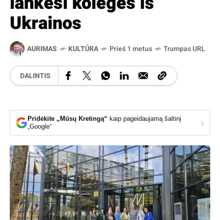
lankėsi kolegės iš
Ukrainos
AURIMAS
KULTŪRA
Prieš 1 metus
Trumpas URL
DALINTIS
Pridėkite „Mūsų Kretingą“
kaip pageidaujamą šaltinį
›
„Google“