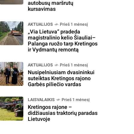
autobusų maršrutų
kursavimas
AKTUALIJOS
Prieš 1 mėnesį
„Via Lietuva“ pradeda
magistralinio kelio Šiauliai–
Palanga ruožo tarp Kretingos
ir Vydmantų remontą
AKTUALIJOS
Prieš 1 mėnesį
Nusipelniusiam dvasininkui
suteiktas Kretingos rajono
Garbės piliečio vardas
LAISVALAIKIS
Prieš 1 mėnesį
Kretingos rajone –
didžiausias traktorių paradas
Lietuvoje