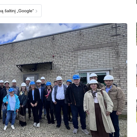
›
ą šaltinį „Google“