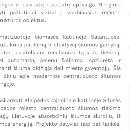
eigos ir pasiektų rezultatų apžvalga. Renginio
 pažintiniai vizitai į svarbiausius regiono
ruktūros objektus.
omatizuotoje biomasės katilinėje Salantuose,
žtikrina patikimą ir efektyvią šilumos gamybą.
uotas, pasitelkiant mechanizuotą kuro tiekimą,
i automatinį pelenų šalinimą. Apžiūrėta ir
nanti šiluma didžiąją dalį miesto gyventojų. Šis
gų žinių apie modernios centralizuoto šilumos
ngoje.
silankyti Klaipėdos rajoninėje katilinėje Šilutės
aipėdos miesto centralizuoto šilumos tiekimo
mųjų Lietuvoje absorbcinių šilumos siurblių, iš
os energiją. Projekto dalyviai taip pat lankėsi