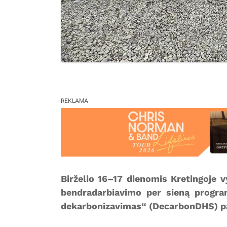
REKLAMA
Birželio 16–17 dienomis Kretingoje 
bendradarbiavimo per sieną progra
dekarbonizavimas“ (DecarbonDHS) pa