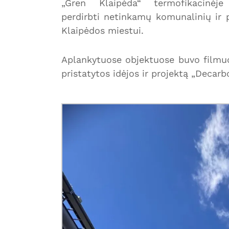
„Gren Klaipėda“ termofikacinė
perdirbti netinkamų komunalinių ir 
Klaipėdos miestui.
Aplankytuose objektuose buvo filmuo
pristatytos idėjos ir projektą „Deca