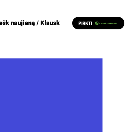
ešk naujieną / Klausk
PIRKTI