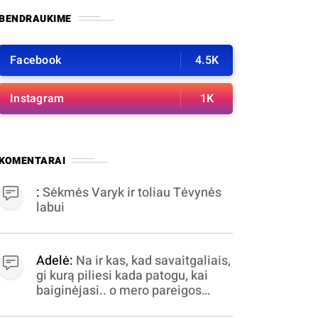
BENDRAUKIME
Facebook
4.5K
Instagram
1K
KOMENTARAI
:
Sėkmės Varyk ir toliau Tėvynės
labui
Adelė:
Na ir kas, kad savaitgaliais,
gi kurą piliesi kada patogu, kai
baiginėjasi.. o mero pareigos
nelabai valandomis