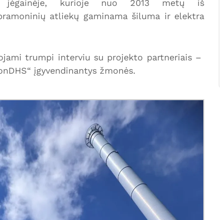
je jėgainėje, kurioje nuo 2013 metų iš
pramoninių atliekų gaminama šiluma ir elektra
jami trumpi interviu su projekto partneriais –
rbonDHS“ įgyvendinantys žmonės.