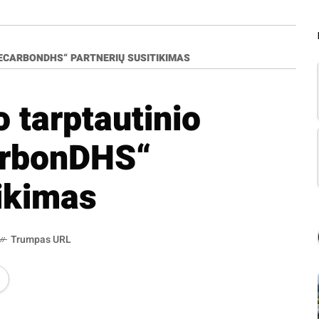
ECARBONDHS“ PARTNERIŲ SUSITIKIMAS
 tarptautinio
arbonDHS“
tikimas
Trumpas URL