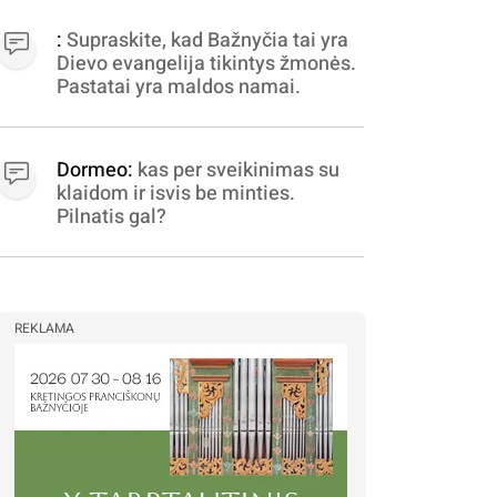
apibrėžiamos.. nežinau,
bereikalingas oro virpinimas,
:
Supraskite, kad Bažnyčia tai yra
ieškokit kur milijonus vagia
Dievo evangelija tikintys žmonės.
dujininkai, elektros aferistai,
Pastatai yra maldos namai.
stadionų statytojai Vilnuje
Dormeo:
kas per sveikinimas su
klaidom ir isvis be minties.
Pilnatis gal?
REKLAMA