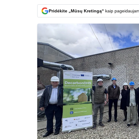
Pridėkite „Mūsų Kretingą“
kaip pageidaujam