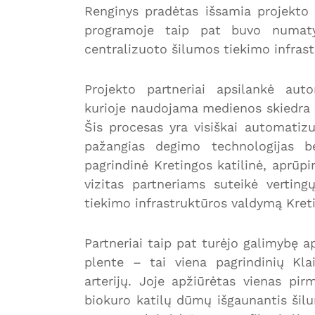
Renginys pradėtas išsamia projekto 
programoje taip pat buvo numatyti
centralizuoto šilumos tiekimo infrast
Projekto partneriai apsilankė aut
kurioje naudojama medienos skiedra u
Šis procesas yra visiškai automatiz
pažangias degimo technologijas be
pagrindinė Kretingos katilinė, aprūpi
vizitas partneriams suteikė vertin
tiekimo infrastruktūros valdymą Kreti
Partneriai taip pat turėjo galimybę ap
plente – tai viena pagrindinių Kl
arterijų. Joje apžiūrėtas vienas pir
biokuro katilų dūmų išgaunantis šilum