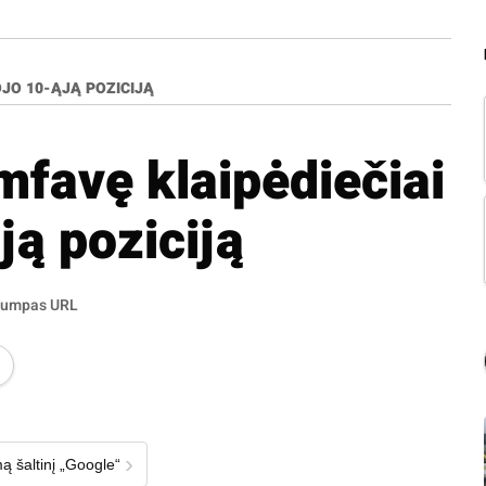
OJO 10-ĄJĄ POZICIJĄ
mfavę klaipėdiečiai
ją poziciją
rumpas URL
›
ą šaltinį „Google“