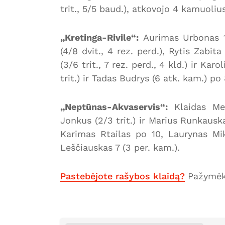
trit., 5/5 baud.), atkovojo 4 kamuoli
„Kretinga-Rivile“:
Aurimas Urbonas 12 
(4/8 dvit., 4 rez. perd.), Rytis Zabit
(3/6 trit., 7 rez. perd., 4 kld.) ir Ka
trit.) ir Tadas Budrys (6 atk. kam.) po
„Neptūnas-Akvaservis“:
Klaidas Met
Jonkus (2/3 trit.) ir Marius Runkauskas
Karimas Rtailas po 10, Laurynas Mik
Leščiauskas 7 (3 per. kam.).
Pastebėjote rašybos klaidą?
Pažymėki