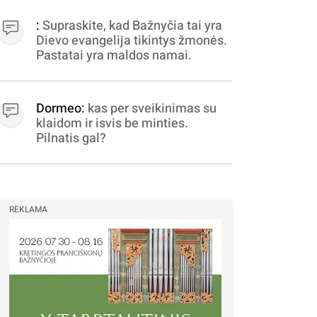
apibrėžiamos.. nežinau,
bereikalingas oro virpinimas,
:
Supraskite, kad Bažnyčia tai yra
ieškokit kur milijonus vagia
Dievo evangelija tikintys žmonės.
dujininkai, elektros aferistai,
Pastatai yra maldos namai.
stadionų statytojai Vilnuje
Dormeo:
kas per sveikinimas su
klaidom ir isvis be minties.
Pilnatis gal?
REKLAMA