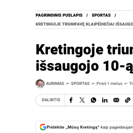
PAGRINDINIS PUSLAPIS
SPORTAS
KRETINGOJE TRIUMFAVĘ KLAIPĖDIEČIAI IŠSAUG
Kretingoje triu
išsaugojo 10-ą
AURIMAS
SPORTAS
Prieš 1 metus
T
DALINTIS
Pridėkite „Mūsų Kretingą“
kaip pageidaujam