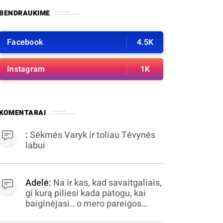
BENDRAUKIME
Facebook
4.5K
Instagram
1K
KOMENTARAI
:
Sėkmės Varyk ir toliau Tėvynės
labui
Adelė:
Na ir kas, kad savaitgaliais,
gi kurą piliesi kada patogu, kai
baiginėjasi.. o mero pareigos
nelabai valandomis