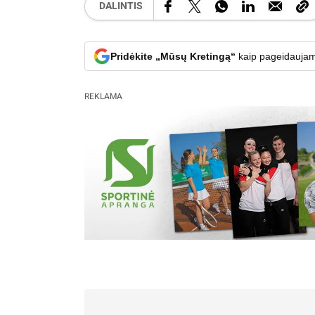
DALINTIS
Pridėkite „Mūsų Kretingą“
kaip pageidaujam
REKLAMA