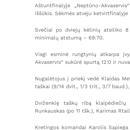
Aštuntfinalyje „Neptūno-Akvaservis
iššūkis. Sėkmės atveju ketvirtfinaly
Svečiai po dviejų kėlinių atsiliko 8 
minimalų atstumą – 69:70.
Visgi esminė rungtynių atkarpa įv
Akvaservis“ sukūrė spurtą 12:0 ir nuva
Nugalėtojus į priekį vedė Klaidas Me
taškai (9/14 dvit., 1/3 trit., 3/7 baud
Dviženklę taškų ribą klaipėdiečių
Runkauskas (po 11 tšk.), Karimas Rtaila
Kretingos komandai Karolis Sapiega 