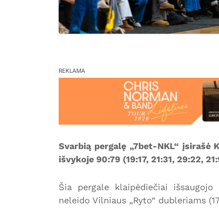
REKLAMA
Svarbią pergalę „7bet-NKL“ įsirašė 
išvykoje 90:79 (19:17, 21:31, 29:22, 2
Šia pergale klaipėdiečiai išsaugojo 
neleido Vilniaus „Ryto“ dubleriams (17