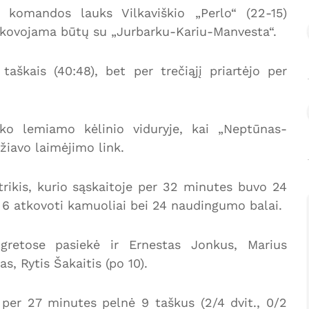
“ komandos lauks Vilkaviškio „Perlo“ (22-15)
je kovojama būtų su „Jurbarku-Kariu-Manvesta“.
taškais (40:48), bet per trečiąjį priartėjo per
yko lemiamo kėlinio viduryje, kai „Neptūnas-
žiavo laimėjimo link.
trikis, kurio sąskaitoje per 32 minutes buvo 24
.), 6 atkovoti kamuoliai bei 24 naudingumo balai.
 gretose pasiekė ir Ernestas Jonkus, Marius
s, Rytis Šakaitis (po 10).
per 27 minutes pelnė 9 taškus (2/4 dvit., 0/2