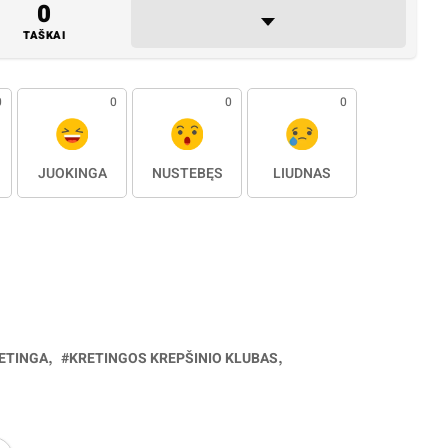
0
TAŠKAI
0
0
0
0
JUOKINGA
NUSTEBĘS
LIŪDNAS
ETINGA
KRETINGOS KREPŠINIO KLUBAS