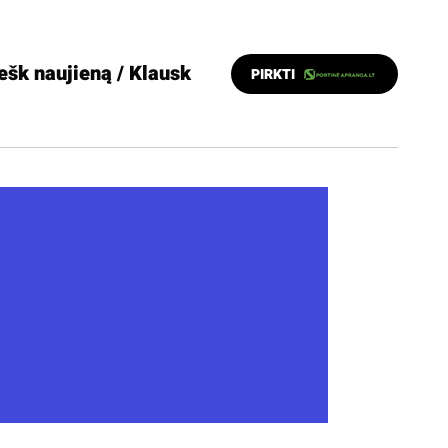
ešk naujieną / Klausk
PIRKTI