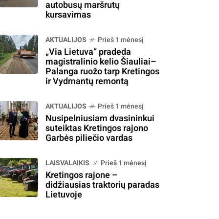
autobusų maršrutų
kursavimas
AKTUALIJOS
Prieš 1 mėnesį
„Via Lietuva“ pradeda
magistralinio kelio Šiauliai–
Palanga ruožo tarp Kretingos
ir Vydmantų remontą
AKTUALIJOS
Prieš 1 mėnesį
Nusipelniusiam dvasininkui
suteiktas Kretingos rajono
Garbės piliečio vardas
LAISVALAIKIS
Prieš 1 mėnesį
Kretingos rajone –
didžiausias traktorių paradas
Lietuvoje