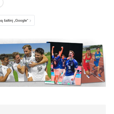
›
ą šaltinį „Google“