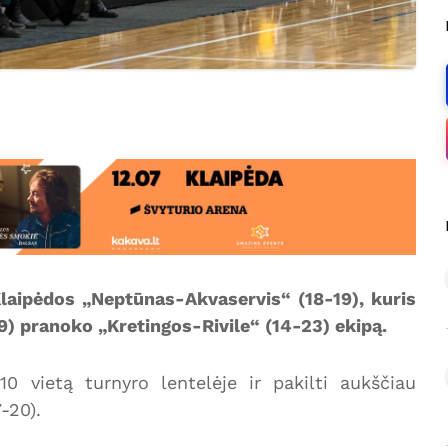
Klaipėdos „Neptūnas-Akvaservis“ (18-19), kuris
1:9) pranoko „Kretingos-Rivile“ (14-23) ekipą.
10 vietą turnyro lentelėje ir pakilti aukščiau
-20).