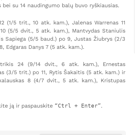
us bei su 14 naudingumo balų buvo ryškiausias.
(1/5 trit., 10 atk. kam.), Jalenas Warrenas 11
a 10 (5/5 dvit., 5 atk. kam.), Mantvydas Staniulis
rolis Sapiega (5/5 baud.) po 9, Justas Žiubrys (2/3
 8, Edgaras Danys 7 (5 atk. kam.).
rikis 24 (9/14 dvit., 6 atk. kam.), Ernestas
 (3/5 trit.) po 11, Rytis Šakaitis (5 atk. kam.) ir
alauskas 8 (4/7 dvit., 5 atk. kam.), Kristupas
te ją ir paspauskite
Ctrl + Enter
.