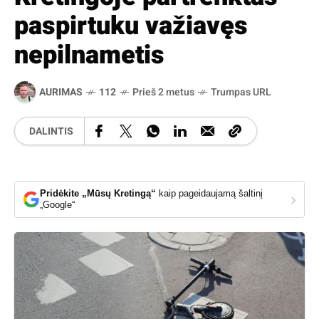
paspirtuku važiavęs
nepilnametis
AURIMAS
112
Prieš 2 metus
Trumpas URL
DALINTIS
Pridėkite „Mūsų Kretingą“
kaip pageidaujamą šaltinį
›
„Google“