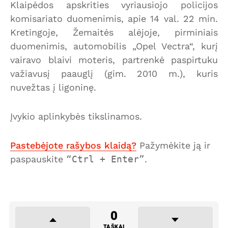
Klaipėdos apskrities vyriausiojo policijos
komisariato duomenimis, apie 14 val. 22 min.
Kretingoje, Žemaitės alėjoje, pirminiais
duomenimis, automobilis „Opel Vectra“, kurį
vairavo blaivi moteris, partrenkė paspirtuku
važiavusį paauglį (gim. 2010 m.), kuris
nuvežtas į ligoninę.
Įvykio aplinkybės tikslinamos.
Pastebėjote rašybos klaidą?
Pažymėkite ją ir
paspauskite
Ctrl + Enter
.
0
TAŠKAI