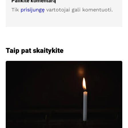
Palikite komentarą
Tik
prisijungę
vartotojai gali komentuoti.
Taip pat skaitykite