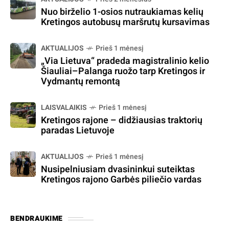
Nuo birželio 1-osios nutraukiamas kelių
Kretingos autobusų maršrutų kursavimas
AKTUALIJOS
Prieš 1 mėnesį
„Via Lietuva“ pradeda magistralinio kelio
Šiauliai–Palanga ruožo tarp Kretingos ir
Vydmantų remontą
LAISVALAIKIS
Prieš 1 mėnesį
Kretingos rajone – didžiausias traktorių
paradas Lietuvoje
AKTUALIJOS
Prieš 1 mėnesį
Nusipelniusiam dvasininkui suteiktas
Kretingos rajono Garbės piliečio vardas
BENDRAUKIME