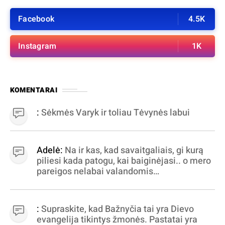
Facebook
4.5K
Instagram
1K
KOMENTARAI
:
Sėkmės Varyk ir toliau Tėvynės labui
Adelė:
Na ir kas, kad savaitgaliais, gi kurą
piliesi kada patogu, kai baiginėjasi.. o mero
pareigos nelabai valandomis
apibrėžiamos.. nežinau, bereikalingas oro
virpinimas, ieškokit kur milijonus vagia
dujininkai, elektros aferistai, stadionų
:
Supraskite, kad Bažnyčia tai yra Dievo
statytojai Vilnuje
evangelija tikintys žmonės. Pastatai yra