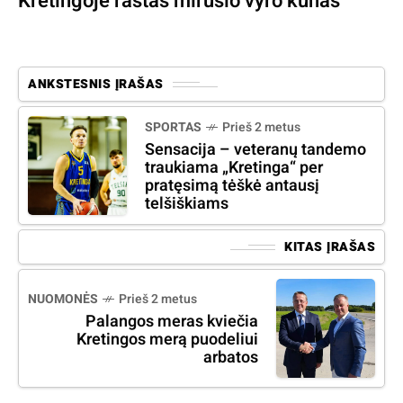
Kretingoje rastas mirusio vyro kūnas
ANKSTESNIS ĮRAŠAS
SPORTAS
Prieš 2 metus
Sensacija – veteranų tandemo
traukiama „Kretinga“ per
pratęsimą tėškė antausį
telšiškiams
KITAS ĮRAŠAS
NUOMONĖS
Prieš 2 metus
Palangos meras kviečia
Kretingos merą puodeliui
arbatos