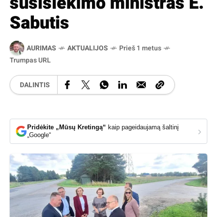
susisiekimo ministras E.
Sabutis
AURIMAS
AKTUALIJOS
Prieš 1 metus
Trumpas URL
DALINTIS
Pridėkite „Mūsų Kretingą“
kaip pageidaujamą šaltinį
›
„Google“