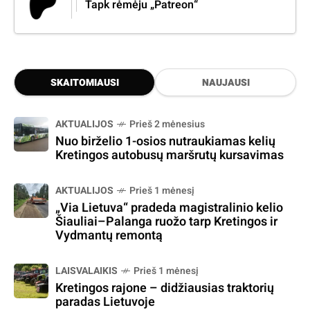
Tapk rėmėju „Patreon“
SKAITOMIAUSI
NAUJAUSI
AKTUALIJOS
Prieš 2 mėnesius
Nuo birželio 1-osios nutraukiamas kelių
Kretingos autobusų maršrutų kursavimas
AKTUALIJOS
Prieš 1 mėnesį
„Via Lietuva“ pradeda magistralinio kelio
Šiauliai–Palanga ruožo tarp Kretingos ir
Vydmantų remontą
LAISVALAIKIS
Prieš 1 mėnesį
Kretingos rajone – didžiausias traktorių
paradas Lietuvoje