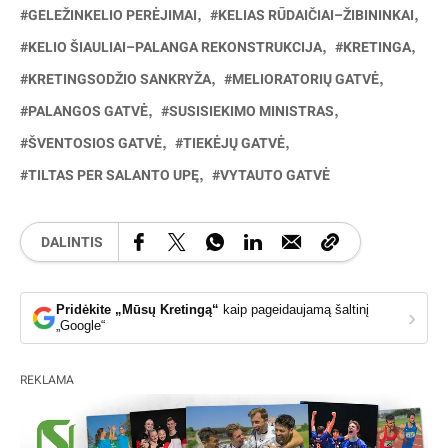
GELEŽINKELIO PERĖJIMAI
KELIAS RŪDAIČIAI–ŽIBININKAI
KELIO ŠIAULIAI–PALANGA REKONSTRUKCIJA
KRETINGA
KRETINGSODŽIO SANKRYŽA
MELIORATORIŲ GATVĖ
PALANGOS GATVĖ
SUSISIEKIMO MINISTRAS
ŠVENTOSIOS GATVĖ
TIEKĖJŲ GATVĖ
TILTAS PER SALANTO UPĘ
VYTAUTO GATVĖ
DALINTIS
Pridėkite „Mūsų Kretingą“
kaip pageidaujamą šaltinį
›
„Google“
REKLAMA