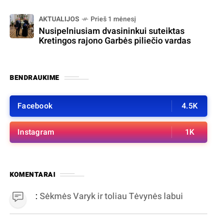
AKTUALIJOS
Prieš 1 mėnesį
Nusipelniusiam dvasininkui suteiktas
Kretingos rajono Garbės piliečio vardas
BENDRAUKIME
Facebook
4.5K
Instagram
1K
KOMENTARAI
:
Sėkmės Varyk ir toliau Tėvynės labui