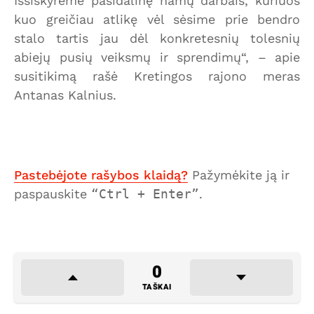
Išsiskyrėme pasidalinę namų darbais, kuriuos
kuo greičiau atlikę vėl sėsime prie bendro
stalo tartis jau dėl konkretesnių tolesnių
abiejų pusių veiksmų ir sprendimų“, – apie
susitikimą rašė Kretingos rajono meras
Antanas Kalnius.
Pastebėjote rašybos klaidą?
Pažymėkite ją ir
paspauskite
Ctrl + Enter
.
0
TAŠKAI