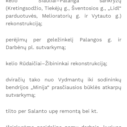
kelio Šiauliai–Palanga sankryžų
(Kretingsodžio, Tiekėjų g., Šventosios g., „Lidl“
parduotuvės, Melioratorių g. ir Vytauto g.)
rekonstrukciją;
perėjimų per geležinkelį Palangos g. ir
Darbėnų pl. sutvarkymą;
kelio Rūdaičiai–Žibininkai rekonstrukciją;
dviračių tako nuo Vydmantų iki sodininkų
bendrijos „Minija“ prasčiausios būklės atkarpų
sutvarkymą;
tilto per Salanto upę remontą bei kt.