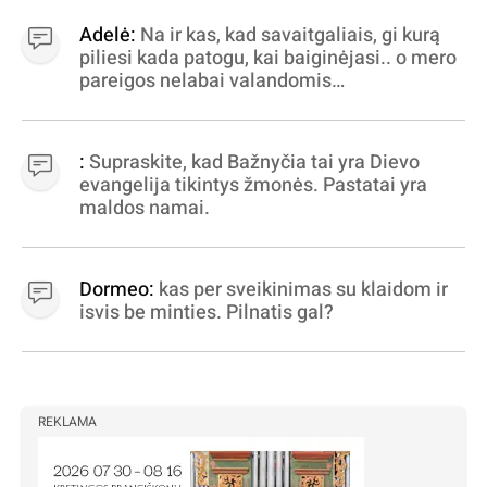
Adelė:
Na ir kas, kad savaitgaliais, gi kurą
piliesi kada patogu, kai baiginėjasi.. o mero
pareigos nelabai valandomis
apibrėžiamos.. nežinau, bereikalingas oro
virpinimas, ieškokit kur milijonus vagia
dujininkai, elektros aferistai, stadionų
:
Supraskite, kad Bažnyčia tai yra Dievo
statytojai Vilnuje
evangelija tikintys žmonės. Pastatai yra
maldos namai.
Dormeo:
kas per sveikinimas su klaidom ir
isvis be minties. Pilnatis gal?
REKLAMA