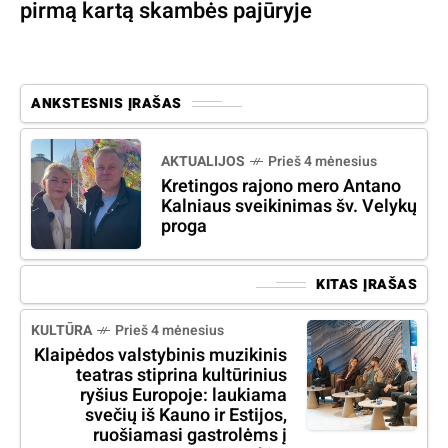
pirmą kartą skambės pajūryje
ANKSTESNIS ĮRAŠAS
AKTUALIJOS
Prieš 4 mėnesius
Kretingos rajono mero Antano
Kalniaus sveikinimas šv. Velykų
proga
KITAS ĮRAŠAS
KULTŪRA
Prieš 4 mėnesius
Klaipėdos valstybinis muzikinis
teatras stiprina kultūrinius
ryšius Europoje: laukiama
svečių iš Kauno ir Estijos,
ruošiamasi gastrolėms į