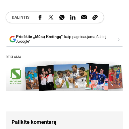
DALINTIS
Pridėkite „Mūsų Kretingą“
kaip pageidaujamą šaltinį
›
„Google“
REKLAMA
Palikite komentarą