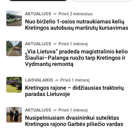
AKTUALIJOS
Prieš 2 mėnesius
Nuo birželio 1-osios nutraukiamas kelių
Kretingos autobusų maršrutų kursavimas
AKTUALIJOS
Prieš 1 mėnesį
„Via Lietuva“ pradeda magistralinio kelio
Šiauliai–Palanga ruožo tarp Kretingos ir
Vydmantų remontą
LAISVALAIKIS
Prieš 1 mėnesį
Kretingos rajone – didžiausias traktorių
paradas Lietuvoje
AKTUALIJOS
Prieš 1 mėnesį
Nusipelniusiam dvasininkui suteiktas
Kretingos rajono Garbės piliečio vardas