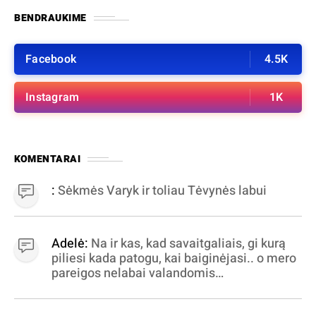
BENDRAUKIME
Facebook
4.5K
Instagram
1K
KOMENTARAI
:
Sėkmės Varyk ir toliau Tėvynės labui
Adelė:
Na ir kas, kad savaitgaliais, gi kurą
piliesi kada patogu, kai baiginėjasi.. o mero
pareigos nelabai valandomis
apibrėžiamos.. nežinau, bereikalingas oro
virpinimas, ieškokit kur milijonus vagia