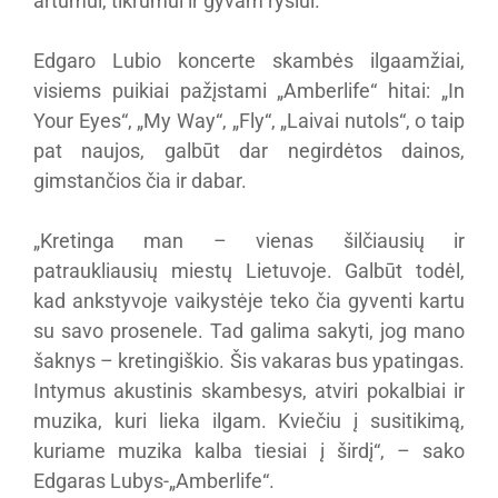
artumui, tikrumui ir gyvam ryšiui.
Edgaro Lubio koncerte skambės ilgaamžiai,
visiems puikiai pažįstami „Amberlife“ hitai: „In
Your Eyes“, „My Way“, „Fly“, „Laivai nutols“, o taip
pat naujos, galbūt dar negirdėtos dainos,
gimstančios čia ir dabar.
„Kretinga man – vienas šilčiausių ir
patraukliausių miestų Lietuvoje. Galbūt todėl,
kad ankstyvoje vaikystėje teko čia gyventi kartu
su savo prosenele. Tad galima sakyti, jog mano
šaknys – kretingiškio. Šis vakaras bus ypatingas.
Intymus akustinis skambesys, atviri pokalbiai ir
muzika, kuri lieka ilgam. Kviečiu į susitikimą,
kuriame muzika kalba tiesiai į širdį“, – sako
Edgaras Lubys-„Amberlife“.