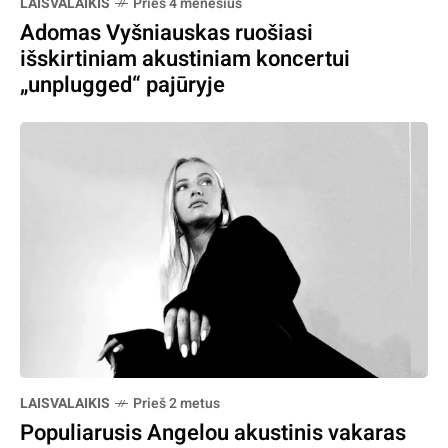
LAISVALAIKIS
Prieš 4 mėnesius
Adomas Vyšniauskas ruošiasi
išskirtiniam akustiniam koncertui
„unplugged“ pajūryje
LAISVALAIKIS
Prieš 2 metus
Populiarusis Angelou akustinis vakaras