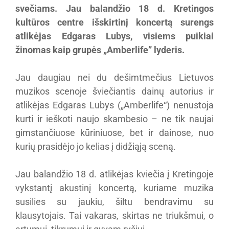
svečiams. Jau balandžio 18 d. Kretingos
kultūros centre išskirtinį koncertą surengs
atlikėjas Edgaras Lubys, visiems puikiai
žinomas kaip grupės „Amberlife” lyderis.
Jau daugiau nei du dešimtmečius Lietuvos
muzikos scenoje šviečiantis dainų autorius ir
atlikėjas Edgaras Lubys („Amberlife“) nenustoja
kurti ir ieškoti naujo skambesio – ne tik naujai
gimstančiuose kūriniuose, bet ir dainose, nuo
kurių prasidėjo jo kelias į didžiąją sceną.
Jau balandžio 18 d. atlikėjas kviečia į Kretingoje
vykstantį akustinį koncertą, kuriame muzika
susilies su jaukiu, šiltu bendravimu su
klausytojais. Tai vakaras, skirtas ne triukšmui, o