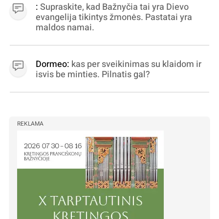
dujininkai, elektros aferistai, stadionų
:
Supraskite, kad Bažnyčia tai yra Dievo
statytojai Vilnuje
evangelija tikintys žmonės. Pastatai yra
maldos namai.
Dormeo:
kas per sveikinimas su klaidom ir
isvis be minties. Pilnatis gal?
REKLAMA