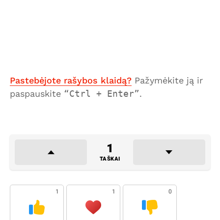
Pastebėjote rašybos klaidą?
Pažymėkite ją ir
paspauskite
Ctrl + Enter
.
1
TAŠKAI
1
1
0