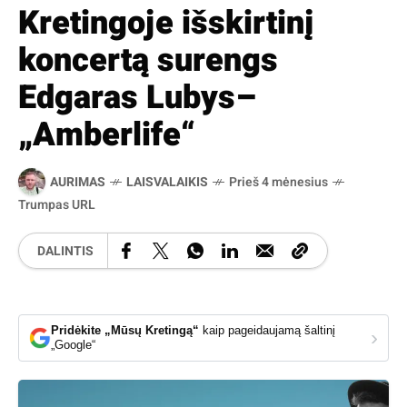
Kretingoje išskirtinį
koncertą surengs
Edgaras Lubys–
„Amberlife“
AURIMAS
LAISVALAIKIS
Prieš 4 mėnesius
Trumpas URL
DALINTIS
Pridėkite „Mūsų Kretingą“
kaip pageidaujamą šaltinį
›
„Google“