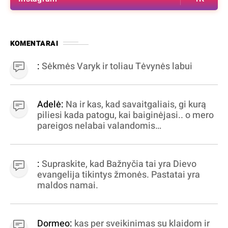
KOMENTARAI
:
Sėkmės Varyk ir toliau Tėvynės labui
Adelė:
Na ir kas, kad savaitgaliais, gi kurą
piliesi kada patogu, kai baiginėjasi.. o mero
pareigos nelabai valandomis
apibrėžiamos.. nežinau, bereikalingas oro
virpinimas, ieškokit kur milijonus vagia
dujininkai, elektros aferistai, stadionų
:
Supraskite, kad Bažnyčia tai yra Dievo
statytojai Vilnuje
evangelija tikintys žmonės. Pastatai yra
maldos namai.
Dormeo:
kas per sveikinimas su klaidom ir