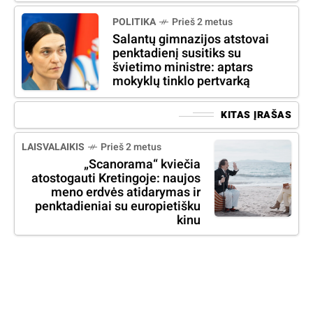
POLITIKA
Prieš 2 metus
Salantų gimnazijos atstovai
penktadienį susitiks su
švietimo ministre: aptars
mokyklų tinklo pertvarką
KITAS ĮRAŠAS
LAISVALAIKIS
Prieš 2 metus
„Scanorama“ kviečia
atostogauti Kretingoje: naujos
meno erdvės atidarymas ir
penktadieniai su europietišku
kinu