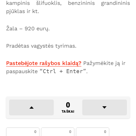
kampinis šlifuoklis, benzininis grandininis
pjūklas ir kt.
Žala – 920 eurų.
Pradėtas vagystės tyrimas.
Pastebėjote rašybos klaidą?
Pažymėkite ją ir
paspauskite
Ctrl + Enter
.
0
TAŠKAI
0
0
0