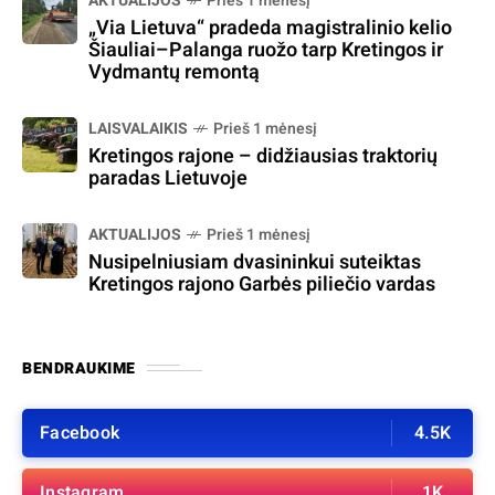
AKTUALIJOS
Prieš 1 mėnesį
„Via Lietuva“ pradeda magistralinio kelio
Šiauliai–Palanga ruožo tarp Kretingos ir
Vydmantų remontą
LAISVALAIKIS
Prieš 1 mėnesį
Kretingos rajone – didžiausias traktorių
paradas Lietuvoje
AKTUALIJOS
Prieš 1 mėnesį
Nusipelniusiam dvasininkui suteiktas
Kretingos rajono Garbės piliečio vardas
BENDRAUKIME
Facebook
4.5K
Instagram
1K