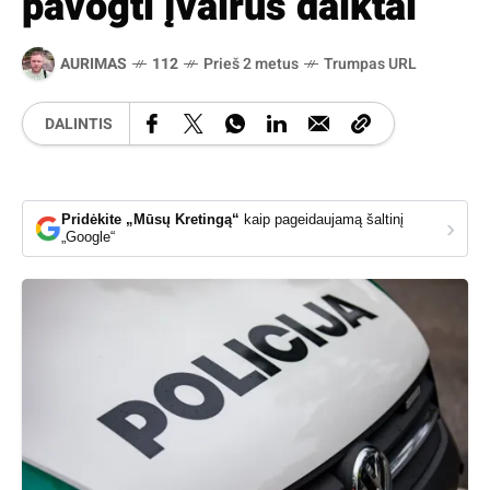
pavogti įvairūs daiktai
AURIMAS
112
Prieš 2 metus
Trumpas URL
DALINTIS
Pridėkite „Mūsų Kretingą“
kaip pageidaujamą šaltinį
›
„Google“