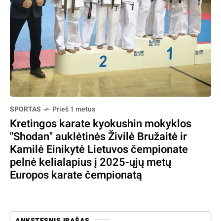
SPORTAS
Prieš 1 metus
Kretingos karate kyokushin mokyklos
"Shodan" auklėtinės Živilė Bružaitė ir
Kamilė Einikytė Lietuvos čempionate
pelnė kelialapius į 2025-ųjų metų
Europos karate čempionatą
ANKSTESNIS ĮRAŠAS