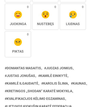
0
0
0
JUOKINGA
NUSTEBĘS
LIŪDNAS
0
PIKTAS
DOMANTAS MASAITIS
JUOZAS JONKUS
JUSTAS JONUŠAS
KAMILĖ EINIKYTĖ
KAMILĖ ILGAUDAITĖ
KAROLIS ŠLIMA
KAUNAS
KRETINGOS „SHODAN“ KARATĖ MOKYKLA
KVALIFIKACIJOS KĖLIMO EGZAMINAS
LIETUVOS KIOKUŠIN KARATĖ FEDERACIJA