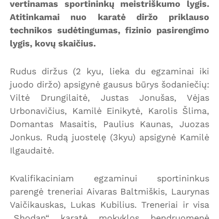
vertinamas sportininkų meistriškumo lygis.
Atitinkamai nuo karatė diržo priklauso
technikos sudėtingumas, fizinio pasirengimo
lygis, kovų skaičius.
Rudus diržus (2 kyu, lieka du egzaminai iki
juodo diržo) apsigynė gausus būrys šodaniečių:
Viltė Drungilaitė, Justas Jonušas, Vėjas
Urbonavičius, Kamilė Einikytė, Karolis Šlima,
Domantas Masaitis, Paulius Kaunas, Juozas
Jonkus. Rudą juostelę (3kyu) apsigynė Kamilė
Ilgaudaitė.
Kvalifikaciniam egzaminui sportininkus
parengė treneriai Aivaras Baltmiškis, Laurynas
Vaičikauskas, Lukas Kubilius. Treneriai ir visa
„Shodan“ karatė mokyklos bendruomenė