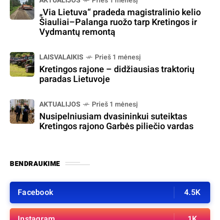
AKTUALIJOS
Prieš 1 mėnesį
„Via Lietuva“ pradeda magistralinio kelio
Šiauliai–Palanga ruožo tarp Kretingos ir
Vydmantų remontą
LAISVALAIKIS
Prieš 1 mėnesį
Kretingos rajone – didžiausias traktorių
paradas Lietuvoje
AKTUALIJOS
Prieš 1 mėnesį
Nusipelniusiam dvasininkui suteiktas
Kretingos rajono Garbės piliečio vardas
BENDRAUKIME
Facebook
4.5K
Instagram
1K