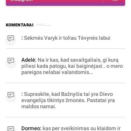
KOMENTARAI
:
Sėkmės Varyk ir toliau Tėvynės labui
Adelė:
Na ir kas, kad savaitgaliais, gi kurą
piliesi kada patogu, kai baiginėjasi.. o mero
pareigos nelabai valandomis
apibrėžiamos.. nežinau, bereikalingas oro
virpinimas, ieškokit kur milijonus vagia
dujininkai, elektros aferistai, stadionų
:
Supraskite, kad Bažnyčia tai yra Dievo
statytojai Vilnuje
evangelija tikintys žmonės. Pastatai yra
maldos namai.
Dormeo:
kas per sveikinimas su klaidom ir