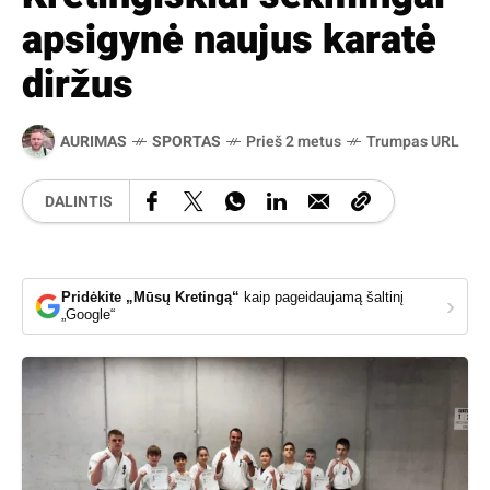
apsigynė naujus karatė
diržus
AURIMAS
SPORTAS
Prieš 2 metus
Trumpas URL
DALINTIS
Pridėkite „Mūsų Kretingą“
kaip pageidaujamą šaltinį
›
„Google“