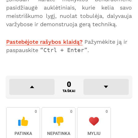
pasidžiaugė auklėtiniais, kurie kelia savo
meistriškumo lygį, nuolat tobulėja, dalyvauja
varžybose ir demonstruoja gerą techniką.
Pastebėjote rašybos klaidą?
Pažymėkite ją ir
paspauskite
Ctrl + Enter
.
0
TAŠKAI
0
0
0
PATINKA
NEPATINKA
MYLIU