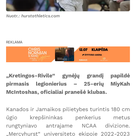
Nuotr.: hurstathletics.com
REKLAMA
„Kretingos-Rivile“ gynėjų grandį papildė
pirmasis legionierius – 25-erių MiyKah
McIntoshas, oficialiai pranešė klubas.
Kanados ir Jamaikos pilietybes turintis 180 cm
ūgio krepšininkas penkerius metus
rungtyniavo antrajame NCAA divizione.
„Mercyhurst“ universiteto ekipoje 2022-2023