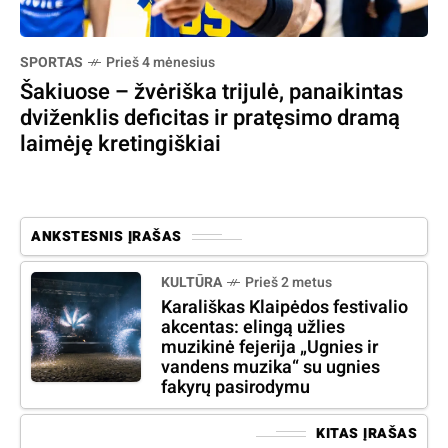
SPORTAS
Prieš 4 mėnesius
Šakiuose – žvėriška trijulė, panaikintas
dviženklis deficitas ir pratęsimo dramą
laimėję kretingiškiai
ANKSTESNIS ĮRAŠAS
KULTŪRA
Prieš 2 metus
Karališkas Klaipėdos festivalio
akcentas: elingą užlies
muzikinė fejerija „Ugnies ir
vandens muzika“ su ugnies
fakyrų pasirodymu
KITAS ĮRAŠAS