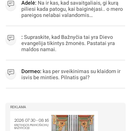
Adelė:
Na ir kas, kad savaitgaliais, gi kurą
piliesi kada patogu, kai baiginėjasi.. o mero
pareigos nelabai valandomis
apibrėžiamos.. nežinau, bereikalingas oro
virpinimas, ieškokit kur milijonus vagia
dujininkai, elektros aferistai, stadionų
:
Supraskite, kad Bažnyčia tai yra Dievo
statytojai Vilnuje
evangelija tikintys žmonės. Pastatai yra
maldos namai.
Dormeo:
kas per sveikinimas su klaidom ir
isvis be minties. Pilnatis gal?
REKLAMA