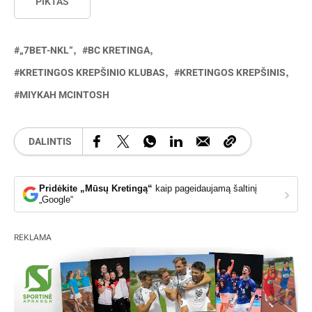
PIKTAS
„7BET-NKL“
BC KRETINGA
KRETINGOS KREPŠINIO KLUBAS
KRETINGOS KREPŠINIS
MIYKAH MCINTOSH
DALINTIS
Pridėkite „Mūsų Kretingą“
kaip pageidaujamą šaltinį
›
„Google“
REKLAMA