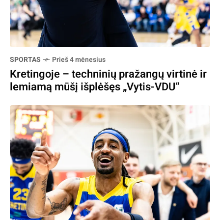
SPORTAS
Prieš 4 mėnesius
Kretingoje – techninių pražangų virtinė ir
lemiamą mūšį išplėšęs „Vytis-VDU“