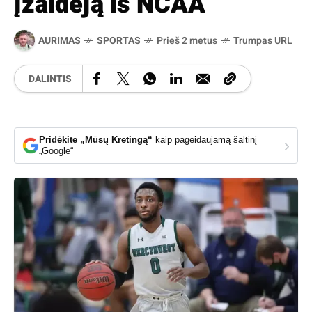
įžaidėją iš NCAA
AURIMAS
SPORTAS
Prieš 2 metus
Trumpas URL
DALINTIS
Pridėkite „Mūsų Kretingą“
kaip pageidaujamą šaltinį
›
„Google“