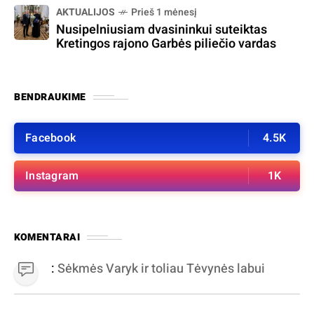
AKTUALIJOS
Prieš 1 mėnesį
Nusipelniusiam dvasininkui suteiktas
Kretingos rajono Garbės piliečio vardas
BENDRAUKIME
Facebook
4.5K
Instagram
1K
KOMENTARAI
:
Sėkmės Varyk ir toliau Tėvynės labui