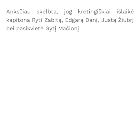
Anksčiau skelbta, jog kretingiškiai išlaikė
kapitoną Rytį Zabitą, Edgarą Danį, Justą Žiubrį
bei pasikvietė Gytį Mačionį.