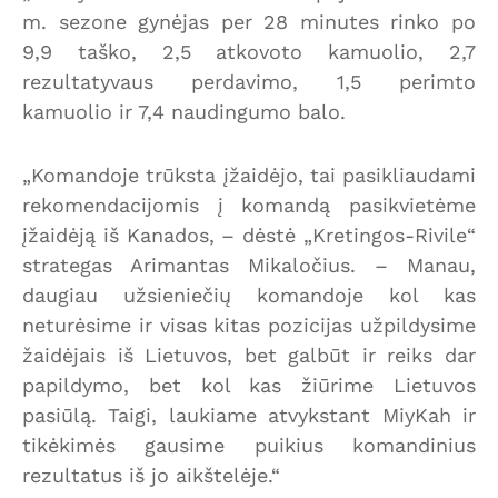
m. sezone gynėjas per 28 minutes rinko po
9,9 taško, 2,5 atkovoto kamuolio, 2,7
rezultatyvaus perdavimo, 1,5 perimto
kamuolio ir 7,4 naudingumo balo.
„Komandoje trūksta įžaidėjo, tai pasikliaudami
rekomendacijomis į komandą pasikvietėme
įžaidėją iš Kanados, – dėstė „Kretingos-Rivile“
strategas Arimantas Mikaločius. – Manau,
daugiau užsieniečių komandoje kol kas
neturėsime ir visas kitas pozicijas užpildysime
žaidėjais iš Lietuvos, bet galbūt ir reiks dar
papildymo, bet kol kas žiūrime Lietuvos
pasiūlą. Taigi, laukiame atvykstant MiyKah ir
tikėkimės gausime puikius komandinius
rezultatus iš jo aikštelėje.“