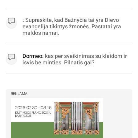
apibrėžiamos.. nežinau, bereikalingas oro
virpinimas, ieškokit kur milijonus vagia
dujininkai, elektros aferistai, stadionų
:
Supraskite, kad Bažnyčia tai yra Dievo
statytojai Vilnuje
evangelija tikintys žmonės. Pastatai yra
maldos namai.
Dormeo:
kas per sveikinimas su klaidom ir
isvis be minties. Pilnatis gal?
REKLAMA