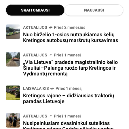
SKAITOMIAUSI
NAUJAUSI
AKTUALIJOS
Prieš 2 mėnesius
Nuo birželio 1-osios nutraukiamas kelių
Kretingos autobusų maršrutų kursavimas
AKTUALIJOS
Prieš 1 mėnesį
„Via Lietuva“ pradeda magistralinio kelio
Šiauliai–Palanga ruožo tarp Kretingos ir
Vydmantų remontą
LAISVALAIKIS
Prieš 1 mėnesį
Kretingos rajone – didžiausias traktorių
paradas Lietuvoje
AKTUALIJOS
Prieš 1 mėnesį
Nusipelniusiam dvasininkui suteiktas