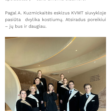
Pagal A. Kuzmickaitės eskizus KVMT siuvykloje
pasiūta dvylika kostiumų. Atsiradus poreikiui
– jų bus ir daugiau.