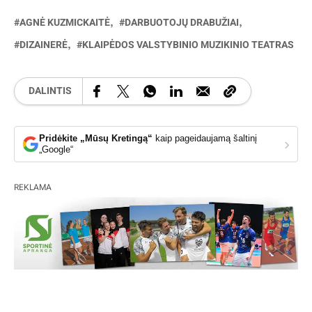
AGNĖ KUZMICKAITĖ
DARBUOTOJŲ DRABUŽIAI
DIZAINERĖ
KLAIPĖDOS VALSTYBINIO MUZIKINIO TEATRAS
DALINTIS
Pridėkite „Mūsų Kretingą“
kaip pageidaujamą šaltinį
›
„Google“
REKLAMA