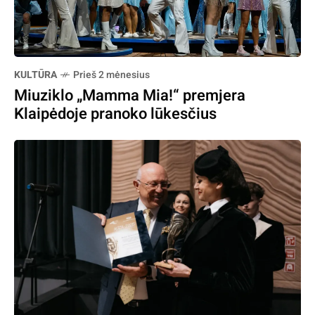
KULTŪRA
Prieš 2 mėnesius
Miuziklo „Mamma Mia!“ premjera
Klaipėdoje pranoko lūkesčius