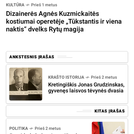
KULTŪRA
Prieš 1 metus
Dizainerės Agnės Kuzmickaitės
kostiumai operetėje „Tūkstantis ir viena
naktis“ dvelks Rytų magija
ANKSTESNIS ĮRAŠAS
KRAŠTO ISTORIJA
Prieš 2 metus
Kretingiškis Jonas Grudzinskas,
gyvenęs laisvos tėvynės dvasia
KITAS ĮRAŠAS
POLITIKA
Prieš 2 metus