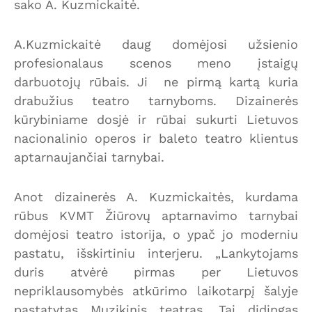
sako A. Kuzmickaitė.
A.Kuzmickaitė daug domėjosi užsienio
profesionalaus scenos meno įstaigų
darbuotojų rūbais. Ji ne pirmą kartą kuria
drabužius teatro tarnyboms. Dizainerės
kūrybiniame dosjė ir rūbai sukurti Lietuvos
nacionalinio operos ir baleto teatro klientus
aptarnaujančiai tarnybai.
Anot dizainerės A. Kuzmickaitės, kurdama
rūbus KVMT Žiūrovų aptarnavimo tarnybai
domėjosi teatro istorija, o ypač jo moderniu
pastatu, išskirtiniu interjeru. „Lankytojams
duris atvėrė pirmas per Lietuvos
nepriklausomybės atkūrimo laikotarpį šalyje
pastatytas Muzikinis teatras. Tai didingas