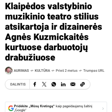
Klaipėdos valstybinio
muzikinio teatro stilius
atsikartoja ir dizainerės
Agnės Kuzmickaitės
kurtuose darbuotojų
drabužiuose
AURIMAS
KULTŪRA
Prieš 2 metus
Trumpas URL
DALINTIS
Pridėkite „Mūsų Kretingą“
kaip pageidaujamą šaltinį
›
„Google“