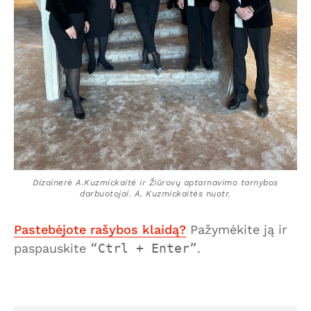
Dizainerė A.Kuzmickaitė ir Žiūrovų aptarnavimo tarnybos
darbuotojai. A. Kuzmickaitės nuotr.
Pastebėjote rašybos klaidą?
Pažymėkite ją ir
paspauskite
Ctrl + Enter
.