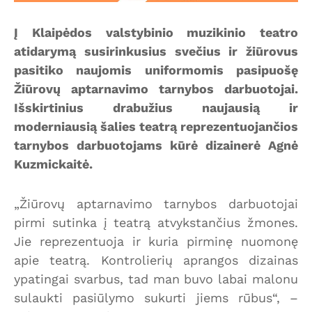
Į Klaipėdos valstybinio muzikinio teatro
atidarymą susirinkusius svečius ir žiūrovus
pasitiko naujomis uniformomis pasipuošę
Žiūrovų aptarnavimo tarnybos darbuotojai.
Išskirtinius drabužius naujausią ir
moderniausią šalies teatrą reprezentuojančios
tarnybos darbuotojams kūrė dizainerė Agnė
Kuzmickaitė.
„Žiūrovų aptarnavimo tarnybos darbuotojai
pirmi sutinka į teatrą atvykstančius žmones.
Jie reprezentuoja ir kuria pirminę nuomonę
apie teatrą. Kontrolierių aprangos dizainas
ypatingai svarbus, tad man buvo labai malonu
sulaukti pasiūlymo sukurti jiems rūbus“, –