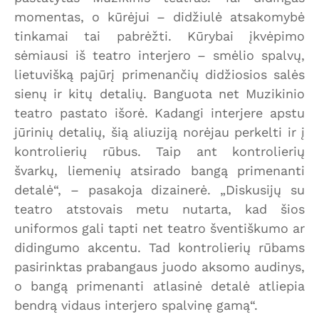
momentas, o kūrėjui – didžiulė atsakomybė
tinkamai tai pabrėžti. Kūrybai įkvėpimo
sėmiausi iš teatro interjero – smėlio spalvų,
lietuvišką pajūrį primenančių didžiosios salės
sienų ir kitų detalių. Banguota net Muzikinio
teatro pastato išorė. Kadangi interjere apstu
jūrinių detalių, šią aliuziją norėjau perkelti ir į
kontrolierių rūbus. Taip ant kontrolierių
švarkų, liemenių atsirado bangą primenanti
detalė“, – pasakoja dizainerė. „Diskusijų su
teatro atstovais metu nutarta, kad šios
uniformos gali tapti net teatro šventiškumo ar
didingumo akcentu. Tad kontrolierių rūbams
pasirinktas prabangaus juodo aksomo audinys,
o bangą primenanti atlasinė detalė atliepia
bendrą vidaus interjero spalvinę gamą“.