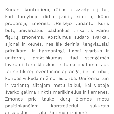
Kuriant kontrolierių rūbus atsižvelgta į tai,
kad tarnyboje dirba įvairių siluetų, kūno
proporcijų žmonės. „Reikėjo varianto, kuris
būtų universalus, paslankus, tinkantis įvairių
figūrų žmonėms. Kostiumus sudaro švarkai,
sijonai ir kelnės, nes šie deriniai lengviausiai
pritaikomi ir harmoningi. Labai svarbus ir
uniformų praktiškumas, tad stengėmės
laviruoti tarp klasikos ir funkcionalumo. Juk
tai ne tik reprezentacinė apranga, bet ir rūbai,
kuriuos vilkėdami žmonės dirba. Uniforma turi
ir variantą šiltajam metų laikui, kai vietoje
švarko galima rinktis marškinėlius ir liemenes.
Žmones prie lauko durų žiemos metu
pasitinkančiam kontrolieriui sukurtas
apsiaustas“, – sako žinoma dizainerė.