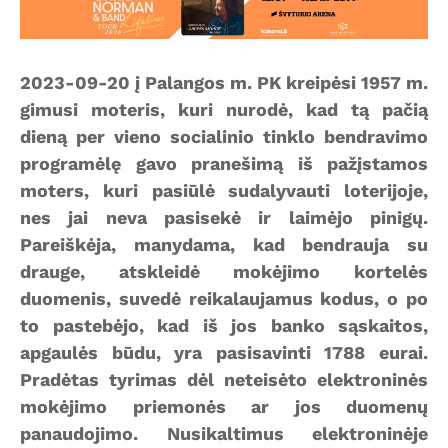
2023-09-20 į Palangos m. PK kreipėsi 1957 m.
gimusi moteris, kuri nurodė, kad tą pačią
dieną per vieno socialinio tinklo bendravimo
programėlę gavo pranešimą iš pažįstamos
moters, kuri pasiūlė sudalyvauti loterijoje,
nes jai neva pasisekė ir laimėjo pinigų.
Pareiškėja, manydama, kad bendrauja su
drauge, atskleidė mokėjimo kortelės
duomenis, suvedė reikalaujamus kodus, o po
to pastebėjo, kad iš jos banko sąskaitos,
apgaulės būdu, yra pasisavinti 1788 eurai.
Pradėtas tyrimas dėl neteisėto elektroninės
mokėjimo priemonės ar jos duomenų
panaudojimo. Nusikaltimus elektroninėje