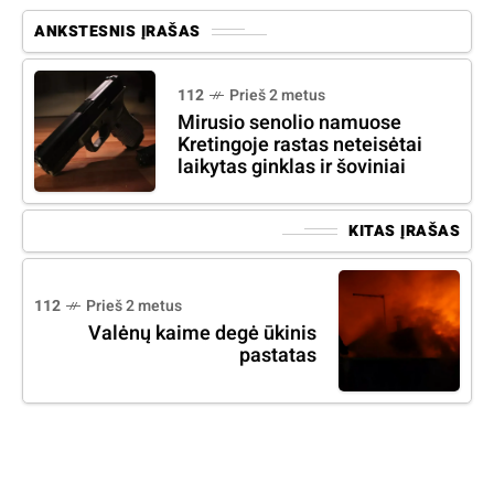
ANKSTESNIS ĮRAŠAS
112
Prieš 2 metus
Mirusio senolio namuose
Kretingoje rastas neteisėtai
laikytas ginklas ir šoviniai
KITAS ĮRAŠAS
112
Prieš 2 metus
Valėnų kaime degė ūkinis
pastatas