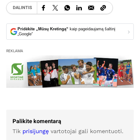
DALINTIS
Pridėkite „Mūsų Kretingą“
kaip pageidaujamą šaltinį
›
„Google“
REKLAMA
Palikite komentarą
Tik
prisijungę
vartotojai gali komentuoti.