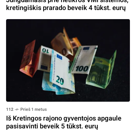
Jungdamasis prie netikros VMI sistemos,
kretingiškis prarado beveik 4 tūkst. eurų
112
Prieš 1 metus
Iš Kretingos rajono gyventojos apgaule
pasisavinti beveik 5 tūkst. eurų