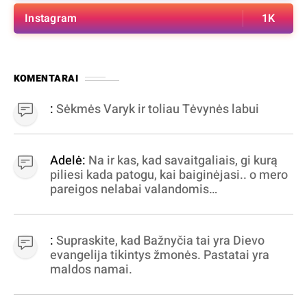
Instagram
1K
KOMENTARAI
:
Sėkmės Varyk ir toliau Tėvynės labui
Adelė:
Na ir kas, kad savaitgaliais, gi kurą
piliesi kada patogu, kai baiginėjasi.. o mero
pareigos nelabai valandomis
apibrėžiamos.. nežinau, bereikalingas oro
virpinimas, ieškokit kur milijonus vagia
dujininkai, elektros aferistai, stadionų
:
Supraskite, kad Bažnyčia tai yra Dievo
statytojai Vilnuje
evangelija tikintys žmonės. Pastatai yra
maldos namai.