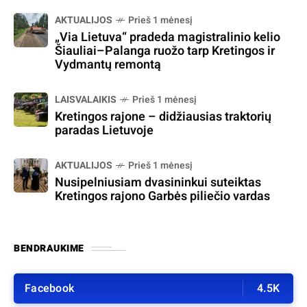
AKTUALIJOS
Prieš 1 mėnesį
„Via Lietuva“ pradeda magistralinio kelio
Šiauliai–Palanga ruožo tarp Kretingos ir
Vydmantų remontą
LAISVALAIKIS
Prieš 1 mėnesį
Kretingos rajone – didžiausias traktorių
paradas Lietuvoje
AKTUALIJOS
Prieš 1 mėnesį
Nusipelniusiam dvasininkui suteiktas
Kretingos rajono Garbės piliečio vardas
BENDRAUKIME
Facebook
4.5K