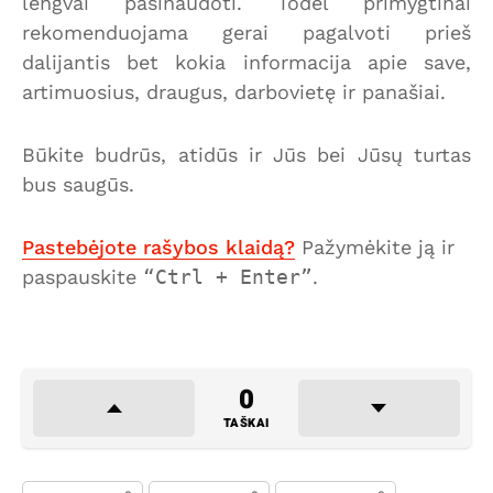
lengvai pasinaudoti. Todėl primygtinai
rekomenduojama gerai pagalvoti prieš
dalijantis bet kokia informacija apie save,
artimuosius, draugus, darbovietę ir panašiai.
Būkite budrūs, atidūs ir Jūs bei Jūsų turtas
bus saugūs.
Pastebėjote rašybos klaidą?
Pažymėkite ją ir
paspauskite
Ctrl + Enter
.
0
TAŠKAI