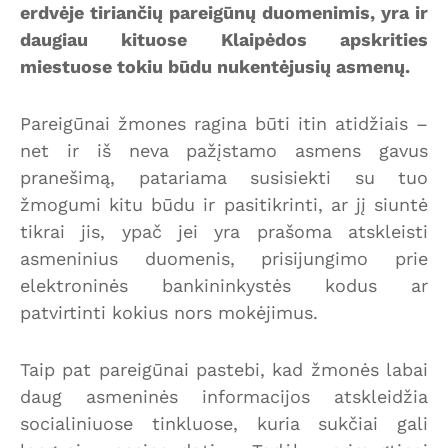
erdvėje tiriančių pareigūnų duomenimis, yra ir
daugiau kituose Klaipėdos apskrities
miestuose tokiu būdu nukentėjusių asmenų.
Pareigūnai žmones ragina būti itin atidžiais –
net ir iš neva pažįstamo asmens gavus
pranešimą, patariama susisiekti su tuo
žmogumi kitu būdu ir pasitikrinti, ar jį siuntė
tikrai jis, ypač jei yra prašoma atskleisti
asmeninius duomenis, prisijungimo prie
elektroninės bankininkystės kodus ar
patvirtinti kokius nors mokėjimus.
Taip pat pareigūnai pastebi, kad žmonės labai
daug asmeninės informacijos atskleidžia
socialiniuose tinkluose, kuria sukčiai gali