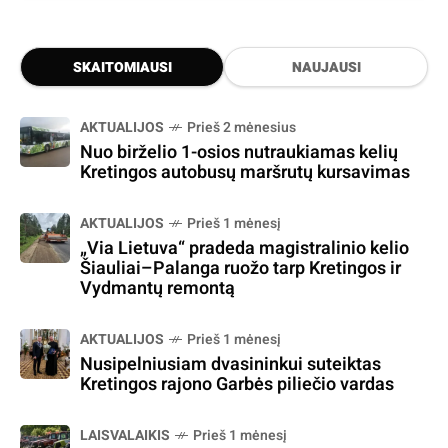
SKAITOMIAUSI
NAUJAUSI
AKTUALIJOS
Prieš 2 mėnesius
Nuo birželio 1-osios nutraukiamas kelių
Kretingos autobusų maršrutų kursavimas
AKTUALIJOS
Prieš 1 mėnesį
„Via Lietuva“ pradeda magistralinio kelio
Šiauliai–Palanga ruožo tarp Kretingos ir
Vydmantų remontą
AKTUALIJOS
Prieš 1 mėnesį
Nusipelniusiam dvasininkui suteiktas
Kretingos rajono Garbės piliečio vardas
LAISVALAIKIS
Prieš 1 mėnesį