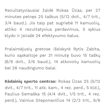
Rezultatyviausiai žaidė Rokas Ūzas, per 27
minutes pelnęs 25 taškus (5/12 dvit., 4/7 trit.,
3/4 baud.). Jis taip pat sugriebė 11 kamuolių,
atliko 4 rezultatyvius perdavimus, 5 sykius
klydo ir įsirašė 24 efektyvumo balus.
Pralaimėjusių gretose išsiskyrė Rytis Zabita,
kurio sąskaitoje per 31 minutę buvo 15 taškų
(6/9 dvit., 3/6 baud.), 14 atkovotų kamuolių
bei 26 naudingumo balai.
Kėdainių sporto centras:
Rokas Ūzas 25 (5/12
dvit., 4/7 trit., 11 atk. kam., 4 rez. perd., 5 kld.),
Paulius Semaška 15 (4/4 dvit., 1/5 trit., 4 rez.
perd.), Vainius Steponavičius 14 (2/3 trit., 6/6