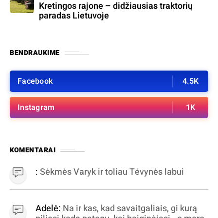
Kretingos rajone – didžiausias traktorių
paradas Lietuvoje
BENDRAUKIME
Facebook
4.5K
Instagram
1K
KOMENTARAI
:
Sėkmės Varyk ir toliau Tėvynės labui
Adelė:
Na ir kas, kad savaitgaliais, gi kurą