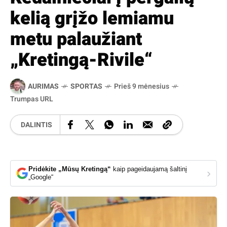
kelią grįžo lemiamu
metu palaužiant
„Kretingą-Rivile“
AURIMAS
SPORTAS
Prieš 9 mėnesius
Trumpas URL
DALINTIS
Pridėkite „Mūsų Kretingą“
kaip pageidaujamą šaltinį
›
„Google“