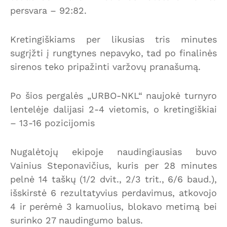
persvara – 92:82.
Kretingiškiams per likusias tris minutes
sugrįžti į rungtynes nepavyko, tad po finalinės
sirenos teko pripažinti varžovų pranašumą.
Po šios pergalės „URBO-NKL“ naujokė turnyro
lentelėje dalijasi 2-4 vietomis, o kretingiškiai
– 13-16 pozicijomis
Nugalėtojų ekipoje naudingiausias buvo
Vainius Steponavičius, kuris per 28 minutes
pelnė 14 taškų (1/2 dvit., 2/3 trit., 6/6 baud.),
išskirstė 6 rezultatyvius perdavimus, atkovojo
4 ir perėmė 3 kamuolius, blokavo metimą bei
surinko 27 naudingumo balus.