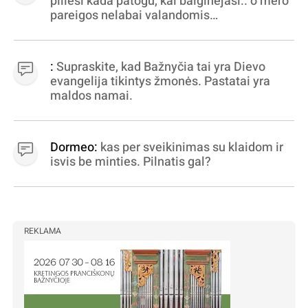
piliesi kada patogu, kai baiginėjasi.. o mero
pareigos nelabai valandomis
apibrėžiamos.. nežinau, bereikalingas oro
virpinimas, ieškokit kur milijonus vagia
dujininkai, elektros aferistai, stadionų
:
Supraskite, kad Bažnyčia tai yra Dievo
statytojai Vilnuje
evangelija tikintys žmonės. Pastatai yra
maldos namai.
Dormeo:
kas per sveikinimas su klaidom ir
isvis be minties. Pilnatis gal?
REKLAMA