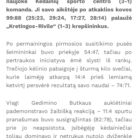
naujokė Kėdainių sporto centro (3-1)
komanda. Ji savo aikštėje po atkaklios kovos
99:88 (25:23, 29:24, 17:27, 28:14) palaužė
„Kretingos-Rivile“ (1-3) krepšininkus.
Po permainingos pirmosios susitikimo pusės
šeimininkai buvo priekyje 54:47, tačiau po
pertraukos iniciatyva ėmė slysti iš rankų.
Trečiojo kėlinio pabaigoje į šturmą kilo svečiai,
kurie laimėję atkarpą 14:4 prieš lemiamą
ketvirtį persvėrė rezultatą savo naudai – 74:71.
Visgi Gedimino Butkaus auklėtiniai
pademonstravo žaibišką reakciją – 11:4 spurtu
pranašumas buvo susigrąžintas (82:78), tačiau
prie jo neapsistota. Įsibėgėję kėdainiečiai
toliau dominavo ir netrukus nutolo dviženkle