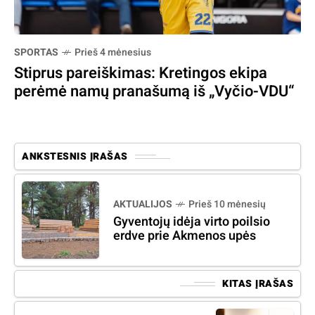
SPORTAS
Prieš 4 mėnesius
Stiprus pareiškimas: Kretingos ekipa
perėmė namų pranašumą iš „Vyčio-VDU“
ANKSTESNIS ĮRAŠAS
AKTUALIJOS
Prieš 10 mėnesių
Gyventojų idėja virto poilsio
erdve prie Akmenos upės
KITAS ĮRAŠAS