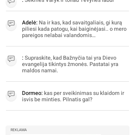
:
Sėkmės Varyk ir toliau Tėvynės labui
Adelė:
Na ir kas, kad savaitgaliais, gi kurą
piliesi kada patogu, kai baiginėjasi.. o mero
pareigos nelabai valandomis
apibrėžiamos.. nežinau, bereikalingas oro
virpinimas, ieškokit kur milijonus vagia
dujininkai, elektros aferistai, stadionų
:
Supraskite, kad Bažnyčia tai yra Dievo
statytojai Vilnuje
evangelija tikintys žmonės. Pastatai yra
maldos namai.
Dormeo:
kas per sveikinimas su klaidom ir
isvis be minties. Pilnatis gal?
REKLAMA