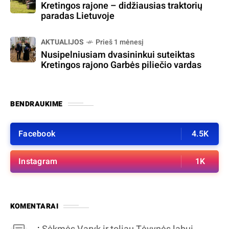
Kretingos rajone – didžiausias traktorių
paradas Lietuvoje
AKTUALIJOS
Prieš 1 mėnesį
Nusipelniusiam dvasininkui suteiktas
Kretingos rajono Garbės piliečio vardas
BENDRAUKIME
Facebook
4.5K
Instagram
1K
KOMENTARAI