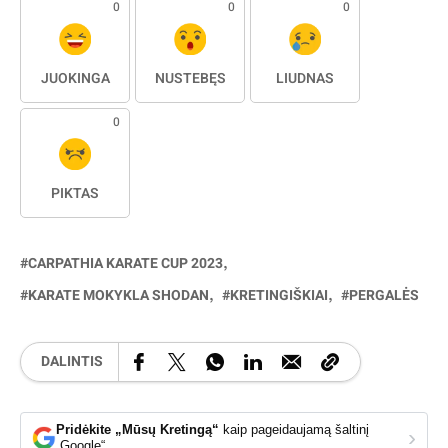
0
0
0
JUOKINGA
NUSTEBĘS
LIŪDNAS
0
PIKTAS
CARPATHIA KARATE CUP 2023
KARATE MOKYKLA SHODAN
KRETINGIŠKIAI
PERGALĖS
DALINTIS
Pridėkite „Mūsų Kretingą“
kaip pageidaujamą šaltinį
›
„Google“