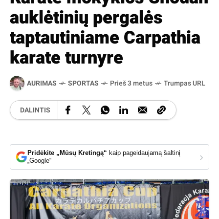
auklėtinių pergalės
taptautiniame Carpathia
karate turnyre
AURIMAS
SPORTAS
Prieš 3 metus
Trumpas URL
DALINTIS
Pridėkite „Mūsų Kretingą“
kaip pageidaujamą šaltinį
›
„Google“