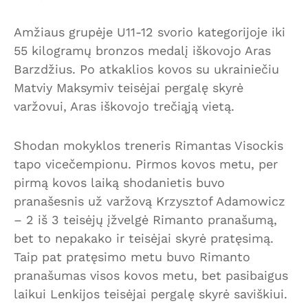
Amžiaus grupėje U11-12 svorio kategorijoje iki
55 kilogramų bronzos medalį iškovojo Aras
Barzdžius. Po atkaklios kovos su ukrainiečiu
Matviy Maksymiv teisėjai pergalę skyrė
varžovui, Aras iškovojo trečiąją vietą.
Shodan mokyklos treneris Rimantas Visockis
tapo vicečempionu. Pirmos kovos metu, per
pirmą kovos laiką shodanietis buvo
pranašesnis už varžovą Krzysztof Adamowicz
– 2 iš 3 teisėjų įžvelgė Rimanto pranašumą,
bet to nepakako ir teisėjai skyrė pratęsimą.
Taip pat pratęsimo metu buvo Rimanto
pranašumas visos kovos metu, bet pasibaigus
laikui Lenkijos teisėjai pergalę skyrė saviškiui.