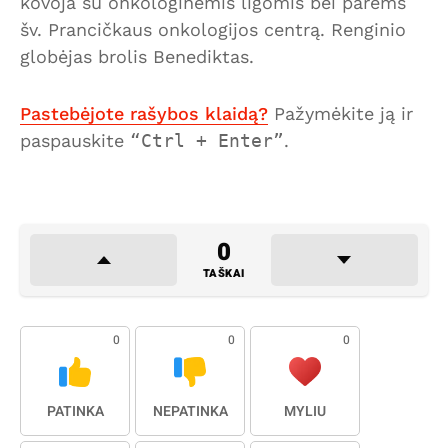
kovoja su onkologinėmis ligomis bei parems
šv. Prancičkaus onkologijos centrą. Renginio
globėjas brolis Benediktas.
Pastebėjote rašybos klaidą?
Pažymėkite ją ir
paspauskite
Ctrl + Enter
.
0
TAŠKAI
0
0
0
PATINKA
NEPATINKA
MYLIU