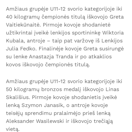
Amžiaus grupėje U11-12 svorio kategorijoje iki
40 kilogramų čempionės titulą iškovojo Greta
Vaitiekūnaitė. Pirmoje kovoje shodanietė
užtikrintai įveikė lenkijos sportininkę Wiktoria
Kubala, antroje – taip pat varžovę iš Lenkijos
Julia Fedko. Finalinėje kovoje Greta susirungė
su lenke Anastazja Tranda ir po atkaklios
kovos iškovojo čempionės titulą.
Amžiaus grupėje U11-12 svorio kategorijoje iki
50 kilogramų bronzos medalį iškovojo Linas
Skališius. Pirmoje kovoje shodanietis įveikė
lenką Szymon Janasik, o antroje kovoje
teisėjų sprendimu pralaimėjo prieš lenką
Aleksander Wasilewski ir iškovojo trečiąją
vietą.