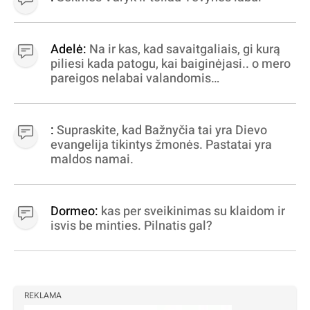
Adelė:
Na ir kas, kad savaitgaliais, gi kurą
piliesi kada patogu, kai baiginėjasi.. o mero
pareigos nelabai valandomis
apibrėžiamos.. nežinau, bereikalingas oro
virpinimas, ieškokit kur milijonus vagia
dujininkai, elektros aferistai, stadionų
:
Supraskite, kad Bažnyčia tai yra Dievo
statytojai Vilnuje
evangelija tikintys žmonės. Pastatai yra
maldos namai.
Dormeo:
kas per sveikinimas su klaidom ir
isvis be minties. Pilnatis gal?
REKLAMA