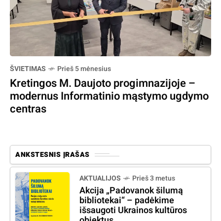
ŠVIETIMAS
Prieš 5 mėnesius
Kretingos M. Daujoto progimnazijoje –
modernus Informatinio mąstymo ugdymo
centras
ANKSTESNIS ĮRAŠAS
AKTUALIJOS
Prieš 3 metus
Akcija „Padovanok šilumą
bibliotekai“ – padėkime
išsaugoti Ukrainos kultūros
objektus