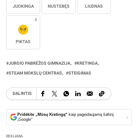
JUOKINGA
NUSTEBĘS
LIŪDNAS
0
PIKTAS
JURGIO PABRĖŽOS GIMNAZIJA
KRETINGA
STEAM MOKSLŲ CENTRAS
STEIGIMAS
DALINTIS
Pridėkite „Mūsų Kretingą“
kaip pageidaujamą šaltinį
›
„Google“
REKLAMA