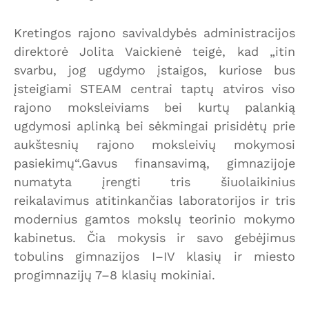
Kretingos rajono savivaldybės administracijos
direktorė Jolita Vaickienė teigė, kad „itin
svarbu, jog ugdymo įstaigos, kuriose bus
įsteigiami STEAM centrai taptų atviros viso
rajono moksleiviams bei kurtų palankią
ugdymosi aplinką bei sėkmingai prisidėtų prie
aukštesnių rajono moksleivių mokymosi
pasiekimų“.Gavus finansavimą, gimnazijoje
numatyta įrengti tris šiuolaikinius
reikalavimus atitinkančias laboratorijos ir tris
modernius gamtos mokslų teorinio mokymo
kabinetus. Čia mokysis ir savo gebėjimus
tobulins gimnazijos I–IV klasių ir miesto
progimnazijų 7–8 klasių mokiniai.