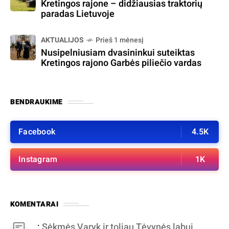
Kretingos rajone – didžiausias traktorių
paradas Lietuvoje
AKTUALIJOS
Prieš 1 mėnesį
Nusipelniusiam dvasininkui suteiktas
Kretingos rajono Garbės piliečio vardas
BENDRAUKIME
Facebook
4.5K
Instagram
1K
KOMENTARAI
:
Sėkmės Varyk ir toliau Tėvynės labui