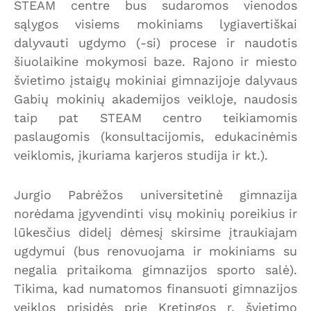
STEAM centre bus sudaromos vienodos
sąlygos visiems mokiniams lygiavertiškai
dalyvauti ugdymo (-si) procese ir naudotis
šiuolaikine mokymosi baze. Rajono ir miesto
švietimo įstaigų mokiniai gimnazijoje dalyvaus
Gabių mokinių akademijos veikloje, naudosis
taip pat STEAM centro teikiamomis
paslaugomis (konsultacijomis, edukacinėmis
veiklomis, įkuriama karjeros studija ir kt.).
Jurgio Pabrėžos universitetinė gimnazija
norėdama įgyvendinti visų mokinių poreikius ir
lūkesčius didelį dėmesį skirsime įtraukiajam
ugdymui (bus renovuojama ir mokiniams su
negalia pritaikoma gimnazijos sporto salė).
Tikima, kad numatomos finansuoti gimnazijos
veiklos prisidės prie Kretingos r. švietimo