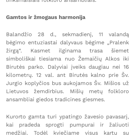
Gamtos ir žmogaus harmonija
Balandžio 28 d., sekmadienį, 11 valandą
bėgimo entuziastai dalyvaus bėgime „Pralenk
žirgą“. Kasmet ilginama trasa šiemet
simboliškai tiesiama nuo Žemaičių Alkos iki
Birutės parko. Dalyviai įveiks daugiau nei 16
kilometrų. 12 val. ant Birutės kalno prie Šv.
Jurgio koplyčios bus aukojamos Šv. Mišios už
Lietuvos žemdirbius. Mišių metų folkloro
ansambliai giedos tradicines giesmes.
Kurorto gamta turi ypatingo žavesio pavasarį,
kai pradeda sprogti pumpurai ir žaliuoti
medžiai. Todėl kviečiame visus kartu su