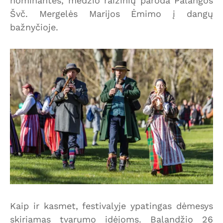
nominantės, medžio raižinių paroda Palangos
Švč. Mergelės Marijos Ėmimo į dangų
bažnyčioje.
Kaip ir kasmet, festivalyje ypatingas dėmesys
skiriamas tvarumo idėjoms. Balandžio 26