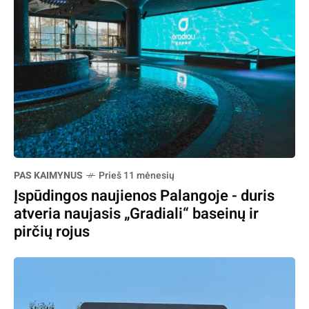
PAS KAIMYNUS
Prieš 11 mėnesių
Įspūdingos naujienos Palangoje - duris
atveria naujasis „Gradiali“ baseinų ir
pirčių rojus