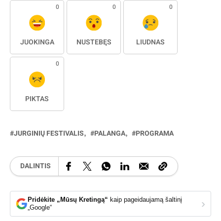
0
0
0
JUOKINGA
NUSTEBĘS
LIŪDNAS
0
PIKTAS
JURGINIŲ FESTIVALIS
PALANGA
PROGRAMA
DALINTIS
Pridėkite „Mūsų Kretingą“
kaip pageidaujamą šaltinį
›
„Google“