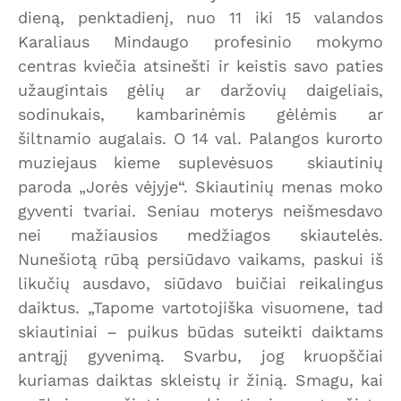
dieną, penktadienį, nuo 11 iki 15 valandos
Karaliaus Mindaugo profesinio mokymo
centras kviečia atsinešti ir keistis savo paties
užaugintais gėlių ar daržovių daigeliais,
sodinukais, kambarinėmis gėlėmis ar
šiltnamio augalais. O 14 val. Palangos kurorto
muziejaus kieme suplevėsuos skiautinių
paroda „Jorės vėjyje“. Skiautinių menas moko
gyventi tvariai. Seniau moterys neišmesdavo
nei mažiausios medžiagos skiautelės.
Nunešiotą rūbą persiūdavo vaikams, paskui iš
likučių ausdavo, siūdavo buičiai reikalingus
daiktus. „Tapome vartotojiška visuomene, tad
skiautiniai – puikus būdas suteikti daiktams
antrąjį gyvenimą. Svarbu, jog kruopščiai
kuriamas daiktas skleistų ir žinią. Smagu, kai