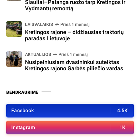
Šiauliai–Palanga ruožo tarp Kretingos ir
Vydmantų remontą
LAISVALAIKIS
Prieš 1 mėnesį
Kretingos rajone – didžiausias traktorių
paradas Lietuvoje
AKTUALIJOS
Prieš 1 mėnesį
Nusipelniusiam dvasininkui suteiktas
Kretingos rajono Garbės piliečio vardas
BENDRAUKIME
Facebook
4.5K
Instagram
1K