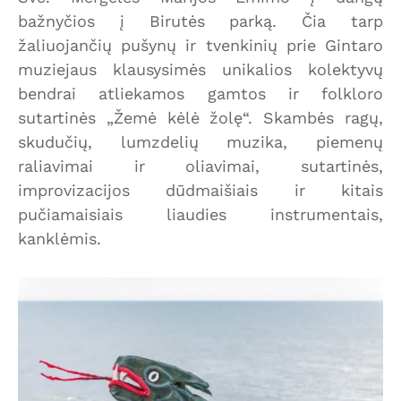
bažnyčios į Birutės parką. Čia tarp
žaliuojančių pušynų ir tvenkinių prie Gintaro
muziejaus klausysimės unikalios kolektyvų
bendrai atliekamos gamtos ir folkloro
sutartinės „Žemė kėlė žolę“. Skambės ragų,
skudučių, lumzdelių muzika, piemenų
raliavimai ir oliavimai, sutartinės,
improvizacijos dūdmaišiais ir kitais
pučiamaisiais liaudies instrumentais,
kanklėmis.