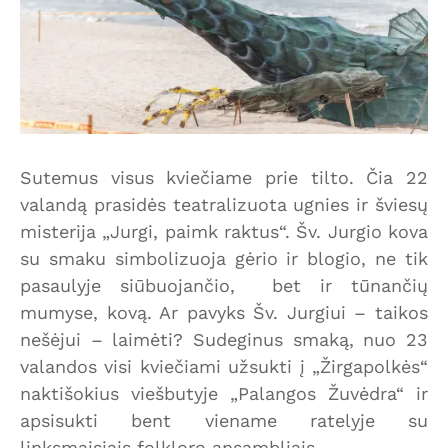
Sutemus visus kviečiame prie tilto. Čia 22
valandą prasidės teatralizuota ugnies ir šviesų
misterija „Jurgi, paimk raktus“. Šv. Jurgio kova
su smaku simbolizuoja gėrio ir blogio, ne tik
pasaulyje siūbuojančio, bet ir tūnančių
mumyse, kovą. Ar pavyks Šv. Jurgiui – taikos
nešėjui – laimėti? Sudeginus smaką, nuo 23
valandos visi kviečiami užsukti į „Žirgapolkės“
naktišokius viešbutyje „Palangos Žuvėdra“ ir
apsisukti bent viename ratelyje su
linksmaisiais folkloro ansambliais.