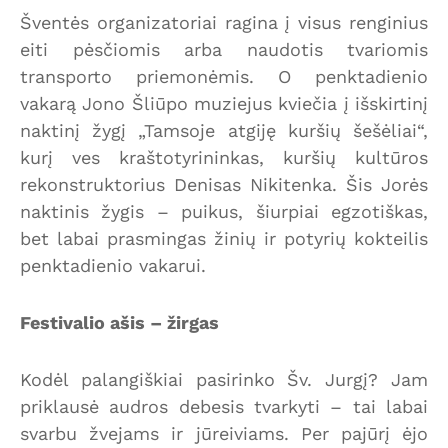
Šventės organizatoriai ragina į visus renginius
eiti pėsčiomis arba naudotis tvariomis
transporto priemonėmis. O penktadienio
vakarą Jono Šliūpo muziejus kviečia į išskirtinį
naktinį žygį „Tamsoje atgiję kuršių šešėliai“,
kurį ves kraštotyrininkas, kuršių kultūros
rekonstruktorius Denisas Nikitenka. Šis Jorės
naktinis žygis – puikus, šiurpiai egzotiškas,
bet labai prasmingas žinių ir potyrių kokteilis
penktadienio vakarui.
Festivalio ašis – žirgas
Kodėl palangiškiai pasirinko Šv. Jurgį? Jam
priklausė audros debesis tvarkyti – tai labai
svarbu žvejams ir jūreiviams. Per pajūrį ėjo