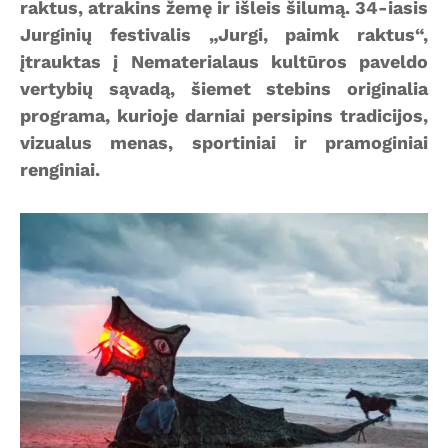
raktus, atrakins žemę ir išleis šilumą. 34-iasis
Jurginių festivalis „Jurgi, paimk raktus“,
įtrauktas į Nematerialaus kultūros paveldo
vertybių sąvadą, šiemet stebins originalia
programa, kurioje darniai persipins tradicijos,
vizualus menas, sportiniai ir pramoginiai
renginiai.