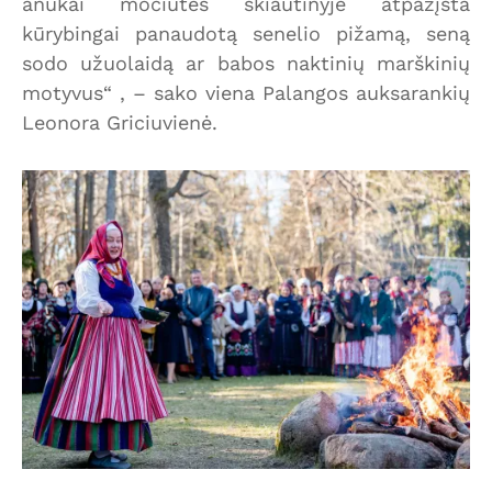
anūkai močiutės skiautinyje atpažįsta
kūrybingai panaudotą senelio pižamą, seną
sodo užuolaidą ar babos naktinių marškinių
motyvus“ , – sako viena Palangos auksarankių
Leonora Griciuvienė.