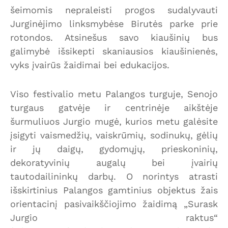
šeimomis nepraleisti progos sudalyvauti
Jurginėjimo linksmybėse Birutės parke prie
rotondos. Atsinešus savo kiaušinių bus
galimybė išsikepti skaniausios kiaušinienės,
vyks įvairūs žaidimai bei edukacijos.
Viso festivalio metu Palangos turguje, Senojo
turgaus gatvėje ir centrinėje aikštėje
šurmuliuos Jurgio mugė, kurios metu galėsite
įsigyti vaismedžių, vaiskrūmių, sodinukų, gėlių
ir jų daigų, gydomųjų, prieskoninių,
dekoratyvinių augalų bei įvairių
tautodailininkų darbų. O norintys atrasti
išskirtinius Palangos gamtinius objektus žais
orientacinį pasivaikščiojimo žaidimą „Surask
Jurgio raktus“