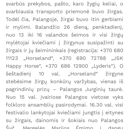
svarbūs prekybos, pašto, karo žygių keliai, o
svarbiausia transporto priemonė buvo žirgas.
Todėl čia, Palangoje, žirgai buvo itin gerbiami
ir mylimi. Balandžio 26 dieną, penktadienį,
nuo 13 iki 16 valandos šeimos ir visi žirgų
mylėtojai kviečiami į žirgynus susipažinti su
žirgais ir jų šeimininkais (registracija: +370 680
11123 „Horseland“, +370 690 72788 „JSK
Happy Horse“, +370 686 12900 „Lyderis“). O
šeštadienį 10 val. „Horseland“ žirgyne
stebėsime žirgų konkūrų varžybas, vienas iš
pagrindinių prizų – Palangos Jurginių taurė.
Nuo 15 val. įvairiose Palangos vietose vyks
folkloro ansamblių pasirodymai. 16.30 val. visi
festivalio lankytojai kviečiami jungtis į eitynes
su žirgais, dainomis ir šokiais nuo Palangos
Švč. Mergelės Marijos Ėmimo į dangų