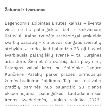
Žaluma ir tvarumas
Legendomis apipintas Birutės kalnas – šventa
vieta ne tik palangiškiui, bet ir kiekvienam
lietuviui. Kalną tyrinėję archeologai atskleidė
svarbią paslaptį – čia buvusi dangaus šviesulių
stebykla. Ji rodo, kad balandžio 23-oji buvusi
svarbiausia palangiškių šventė – tai Jurginės
arba Jorė. Šiemet šią svarbią datą pažymint,
Palangos vaikai kartu su žolininke Danute
Kunčiene Pasakų parke pradės pirmuosius
žemės budinimo žaidimus. Taip pat festivalio
pradžią paminės nuo balandžio 23 dienos
eksponuojama palangiškės tautodailininkės
Irenos Kvedarienės, „Aukso vainiko 2023“