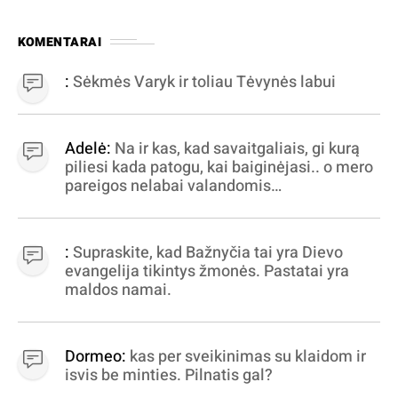
KOMENTARAI
:
Sėkmės Varyk ir toliau Tėvynės labui
Adelė:
Na ir kas, kad savaitgaliais, gi kurą
piliesi kada patogu, kai baiginėjasi.. o mero
pareigos nelabai valandomis
apibrėžiamos.. nežinau, bereikalingas oro
virpinimas, ieškokit kur milijonus vagia
dujininkai, elektros aferistai, stadionų
:
Supraskite, kad Bažnyčia tai yra Dievo
statytojai Vilnuje
evangelija tikintys žmonės. Pastatai yra
maldos namai.
Dormeo:
kas per sveikinimas su klaidom ir
isvis be minties. Pilnatis gal?