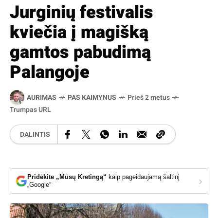
Jurginių festivalis
kviečia į magišką
gamtos pabudimą
Palangoje
AURIMAS
PAS KAIMYNUS
Prieš 2 metus
Trumpas URL
DALINTIS
Pridėkite „Mūsų Kretingą“
kaip pageidaujamą šaltinį
›
„Google“