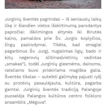
Jurginių šventės pagrindas – iš seniausių laikų
likę ir šiandien vietos išskirtinumą parodantys
papročiai: iškilmingos eitynės iki Birutės
kalno, pamaldos prie Šv. Jurgio koplyčios,
žirgų pasirodymai. Tikėta, kad smagiai
pagarbinus Šv. Jurgį, nugalimas ligų, bado ir
kitų negerovių slibinas(vietinių vadintas
„smakas“), todėl Jurginių giesmėms, dainoms,
rateliams buvo priskiriama magiška galia.
Šventės tikslas – suteikti galimybę pajusti ryšį
su protėvių pasaulėjauta, kultūra, pagarba
gamtai. Jurginių šventės tradiciją Palangoje
puoselėja Palangos kultūros centro folkloro
ansamblis „Mėguva“.