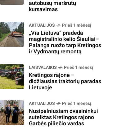
autobusų maršrutų
kursavimas
AKTUALIJOS
Prieš 1 mėnesį
„Via Lietuva“ pradeda
magistralinio kelio Šiauliai–
Palanga ruožo tarp Kretingos
ir Vydmantų remontą
LAISVALAIKIS
Prieš 1 mėnesį
Kretingos rajone –
didžiausias traktorių paradas
Lietuvoje
AKTUALIJOS
Prieš 1 mėnesį
Nusipelniusiam dvasininkui
suteiktas Kretingos rajono
Garbės piliečio vardas