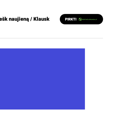
ešk naujieną / Klausk
PIRKTI