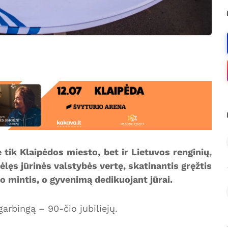
tik Klaipėdos miesto, bet ir Lietuvos renginių,
ėlęs jūrinės valstybės vertę, skatinantis gręžtis
o mintis, o gyvenimą dedikuojant jūrai.
arbingą – 90-čio jubiliejų.