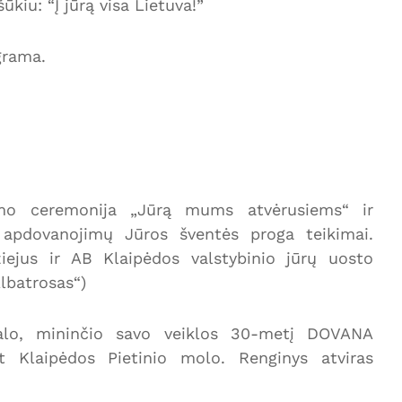
kiu: “Į jūrą visa Lietuva!”
grama.
bimo ceremonija „Jūrą mums atvėrusiems“ ir
s apdovanojimų Jūros šventės proga teikimai.
iejus ir AB Klaipėdos valstybinio jūrų uosto
Albatrosas“)
nalo, mininčio savo veiklos 30-metį DOVANA
 Klaipėdos Pietinio molo. Renginys atviras