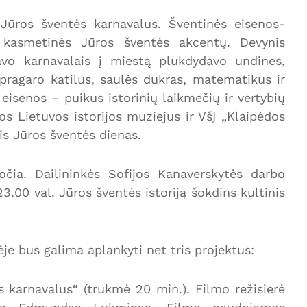
 Jūros šventės karnavalus. Šventinės eisenos-
ų kasmetinės Jūros šventės akcentų. Devynis
vo karnavalais į miestą plukdydavo undines,
ragaro katilus, saulės dukras, matematikus ir
eisenos – puikus istorinių laikmečių ir vertybių
os Lietuvos istorijos muziejus ir VšĮ „Klaipėdos
ris Jūros šventės dienas.
čia. Dailininkės Sofijos Kanaverskytės darbo
23.00 val. Jūros šventės istoriją šokdins kultinis
ėje bus galima aplankyti net tris projektus:
 karnavalus“ (trukmė 20 min.). Filmo režisierė