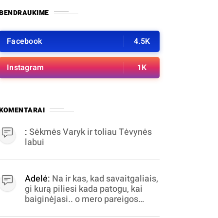
BENDRAUKIME
Facebook
4.5K
Instagram
1K
KOMENTARAI
:
Sėkmės Varyk ir toliau Tėvynės
labui
Adelė:
Na ir kas, kad savaitgaliais,
gi kurą piliesi kada patogu, kai
baiginėjasi.. o mero pareigos
nelabai valandomis