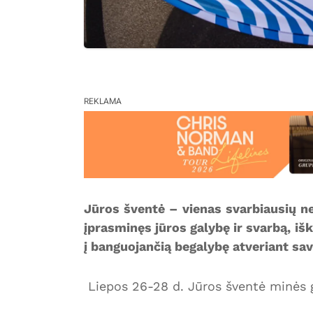
REKLAMA
Jūros šventė – vienas svarbiausių ne 
įprasminęs jūros galybę ir svarbą, išk
į banguojančią begalybę atveriant sav
Liepos 26-28 d. Jūros šventė minės g