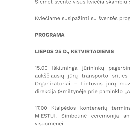
Šiemet šventė visus kviečia skambiu šū
Kviečiame susipažinti su šventės pro
PROGRAMA
LIEPOS 25 D., KETVIRTADIENIS
15.00 Iškilminga jūrininkų pager
aukščiausių jūrų transporto sritie
Organizatoriai – Lietuvos jūrų muz
direkcija (Smiltynėje prie paminklo „
17.00 Klaipėdos kontenerių termi
MIESTUI. Simbolinė ceremonija ant
visuomenei.