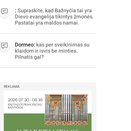
apibrėžiamos.. nežinau,
bereikalingas oro virpinimas,
:
Supraskite, kad Bažnyčia tai yra
ieškokit kur milijonus vagia
Dievo evangelija tikintys žmonės.
dujininkai, elektros aferistai,
Pastatai yra maldos namai.
stadionų statytojai Vilnuje
Dormeo:
kas per sveikinimas su
klaidom ir isvis be minties.
Pilnatis gal?
REKLAMA