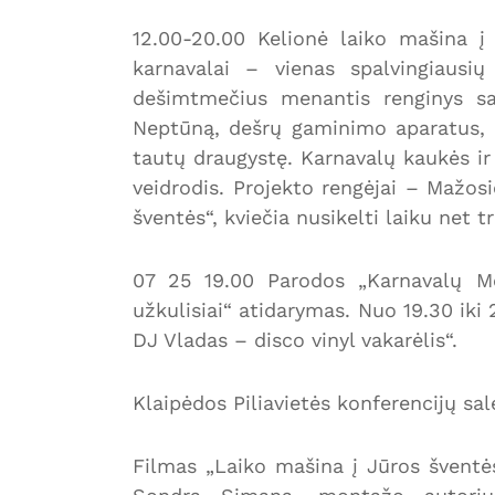
12.00-20.00 Kelionė laiko mašina į
karnavalai – vienas spalvingiausi
dešimtmečius menantis renginys sa
Neptūną, dešrų gaminimo aparatus, p
tautų draugystę. Karnavalų kaukės ir 
veidrodis. Projekto rengėjai – Mažosi
šventės“, kviečia nusikelti laiku net t
07 25 19.00 Parodos „Karnavalų Mo
užkulisiai“ atidarymas. Nuo 19.30 iki 
DJ Vladas – disco vinyl vakarėlis“.
Klaipėdos Piliavietės konferencijų sal
Filmas „Laiko mašina į Jūros šventės