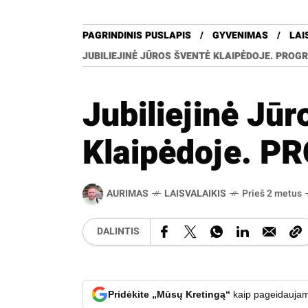
PAGRINDINIS PUSLAPIS
GYVENIMAS
LAI
JUBILIEJINĖ JŪROS ŠVENTĖ KLAIPĖDOJE. PROG
Jubiliejinė Jūr
Klaipėdoje. 
AURIMAS
LAISVALAIKIS
Prieš 2 metus
DALINTIS
Pridėkite „Mūsų Kretingą“
kaip pageidaujam