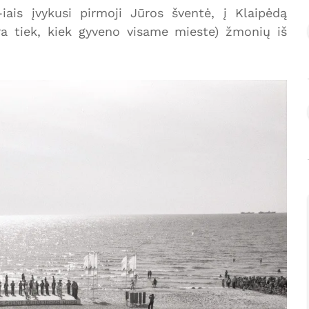
4-iais įvykusi pirmoji Jūros šventė, į Klaipėdą
ra tiek, kiek gyveno visame mieste) žmonių iš