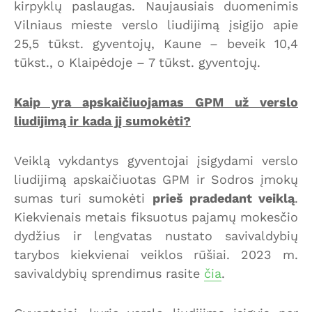
kirpyklų paslaugas. Naujausiais duomenimis
Vilniaus mieste verslo liudijimą įsigijo apie
25,5 tūkst. gyventojų, Kaune – beveik 10,4
tūkst., o Klaipėdoje – 7 tūkst. gyventojų.
Kaip yra apskaičiuojamas GPM už verslo
liudijimą ir kada jį sumokėti?
Veiklą vykdantys gyventojai įsigydami verslo
liudijimą apskaičiuotas GPM ir Sodros įmokų
sumas turi sumokėti
prieš pradedant veiklą
.
Kiekvienais metais fiksuotus pajamų mokesčio
dydžius ir lengvatas nustato savivaldybių
tarybos kiekvienai veiklos rūšiai. 2023 m.
savivaldybių sprendimus rasite
čia
.