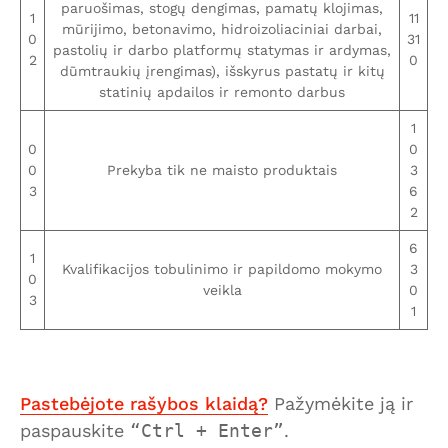
paruošimas, stogų dengimas, pamatų klojimas,
1
11
mūrijimo, betonavimo, hidroizoliaciniai darbai,
0
31
pastolių ir darbo platformų statymas ir ardymas,
2
0
dūmtraukių įrengimas), išskyrus pastatų ir kitų
statinių apdailos ir remonto darbus
1
0
0
0
Prekyba tik ne maisto produktais
3
3
6
2
6
1
Kvalifikacijos tobulinimo ir papildomo mokymo
3
0
veikla
0
3
1
Pastebėjote rašybos klaidą?
Pažymėkite ją ir
paspauskite
Ctrl + Enter
.