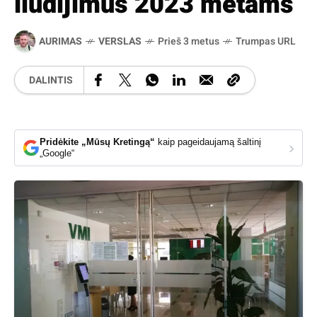
liudijimus 2023 metams
AURIMAS
VERSLAS
Prieš 3 metus
Trumpas URL
DALINTIS
Pridėkite „Mūsų Kretingą“
kaip pageidaujamą šaltinį
›
„Google“