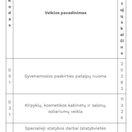
K
t
o
oj
d
Veiklos pavadinimas
ų
a
s
s
k
ai
či
u
s
2
0
0
5
Gyvenamosios paskirties patalpų nuoma
2
1
9
2
11
0
Kirpyklų, kosmetikos kabinetų ir salonų,
3
3
soliariumų veikla
2
1
4
Specialieji statybos darbai (statybvietės