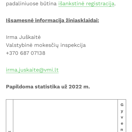
padaliniuose būtina
išankstinė registracija
.
Išsamesnė informacija žiniasklaidai:
Irma Juškaitė
Valstybinė mokesčių inspekcija
+370 687 07138
irma.juskaite@vmi.lt
Papildoma statistika už 2022 m.
G
y
v
e
n