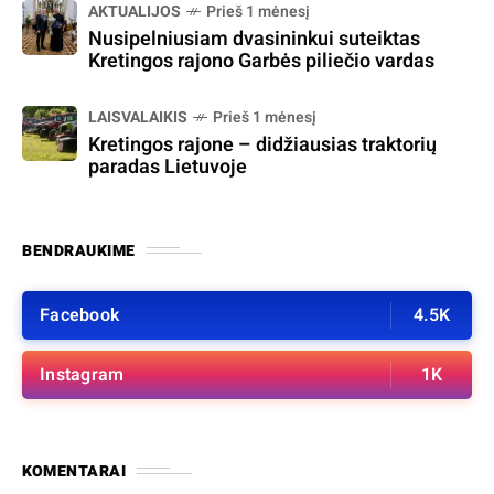
AKTUALIJOS
Prieš 1 mėnesį
Nusipelniusiam dvasininkui suteiktas
Kretingos rajono Garbės piliečio vardas
LAISVALAIKIS
Prieš 1 mėnesį
Kretingos rajone – didžiausias traktorių
paradas Lietuvoje
BENDRAUKIME
Facebook
4.5K
Instagram
1K
KOMENTARAI