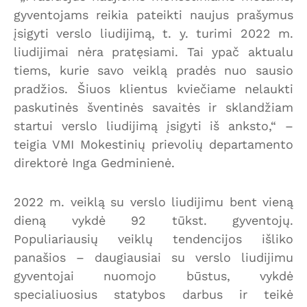
gyventojams reikia pateikti naujus prašymus
įsigyti verslo liudijimą, t. y. turimi 2022 m.
liudijimai nėra pratęsiami. Tai ypač aktualu
tiems, kurie savo veiklą pradės nuo sausio
pradžios. Šiuos klientus kviečiame nelaukti
paskutinės šventinės savaitės ir sklandžiam
startui verslo liudijimą įsigyti iš anksto,“ –
teigia VMI Mokestinių prievolių departamento
direktorė Inga Gedminienė.
2022 m. veiklą su verslo liudijimu bent vieną
dieną vykdė 92 tūkst. gyventojų.
Populiariausių veiklų tendencijos išliko
panašios – daugiausiai su verslo liudijimu
gyventojai nuomojo būstus, vykdė
specialiuosius statybos darbus ir teikė