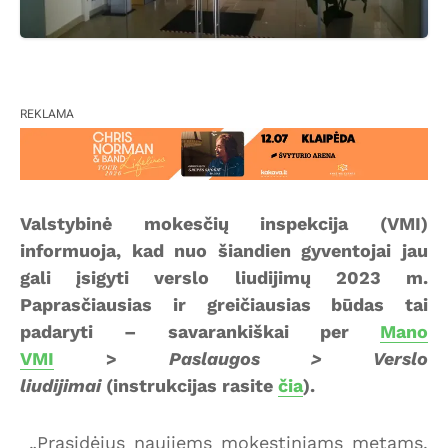
REKLAMA
Valstybinė mokesčių inspekcija (VMI)
informuoja, kad nuo šiandien gyventojai jau
gali įsigyti verslo liudijimų 2023 m.
Paprasčiausias ir greičiausias būdas tai
padaryti – savarankiškai per
Mano
VMI
>
Paslaugos > Verslo
liudijimai
(instrukcijas rasite
čia
).
„Prasidėjus naujiems mokestiniams metams,