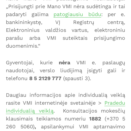
„Prisijungti prie Mano VMI nėra sudėtinga ir tai
padaryti galima
patogiausiu būdu
: per e.
bankininkystę, VĮ Registrų centrą,
Elektroninius valdžios vartus, elektroniniu
parašu arba VMI suteiktais prisijungimo
duomenimis.“
Gyventojai, kurie
nėra
VMI e. paslaugų
naudotojai, verslo liudijimą įsigyti gali ir
telefonu
8 5 2129 777
(spausti 3).
Daugiau informacijos apie individualią veiklą
rasite VMI internetinėje svetainėje >
Pradedu
individualią veiklą
. Konsultacijos mokesčių
klausimais teikiamos numeriu
1882
(+370 5
260 5060)
,
apsilankymui VMI aptarnavimo