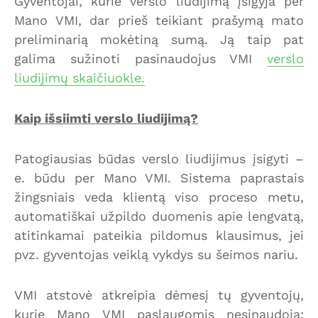
Gyventojai, kurie verslo liudijimą įsigyja per
Mano VMI, dar prieš teikiant prašymą mato
preliminarią mokėtiną sumą. Ją taip pat
galima sužinoti pasinaudojus VMI
verslo
liudijimų skaičiuokle.
Kaip išsiimti verslo liudijimą?
Patogiausias būdas verslo liudijimus įsigyti –
e. būdu per Mano VMI. Sistema paprastais
žingsniais veda klientą viso proceso metu,
automatiškai užpildo duomenis apie lengvatą,
atitinkamai pateikia pildomus klausimus, jei
pvz. gyventojas veiklą vykdys su šeimos nariu.
VMI atstovė atkreipia dėmesį tų gyventojų,
kurie Mano VMI paslaugomis nesinaudoja: