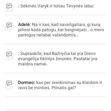
:
Sėkmės Varyk ir toliau Tėvynės labui
Adelė:
Na ir kas, kad savaitgaliais, gi kurą
piliesi kada patogu, kai baiginėjasi.. o mero
pareigos nelabai valandomis
apibrėžiamos.. nežinau, bereikalingas oro
virpinimas, ieškokit kur milijonus vagia
dujininkai, elektros aferistai, stadionų
:
Supraskite, kad Bažnyčia tai yra Dievo
statytojai Vilnuje
evangelija tikintys žmonės. Pastatai yra
maldos namai.
Dormeo:
kas per sveikinimas su klaidom ir
isvis be minties. Pilnatis gal?