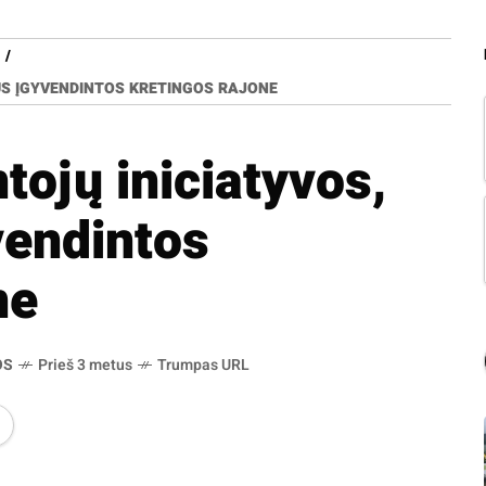
US ĮGYVENDINTOS KRETINGOS RAJONE
tojų iniciatyvos,
vendintos
ne
OS
Prieš 3 metus
Trumpas URL