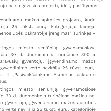
tojų balsų gavusius projektų idėjų pasiūlymus:
yvendinamo mažos apimties projekto, kurio
šija 25 tūkst. eurų, kategorijoje laimėjo
menos upės pakrantėje įrengimas“ surinkęs –
etingos miesto seniūniją, gyvenamosiose
ičio 30 d. duomenimis turinčiose 300 ir
aravusių gyventojų, įgyvendinamo mažos
gyvendinimo vertė neviršija 25 tūkst. eurų,
 Nr. 4 „Pasivaikščiokime Akmenos pakrante
sus.
etingos miesto seniūniją, gyvenamosiose
čio 30 d. duomenimis turinčiose mažiau nei
ių gyventojų, įgyvendinamo mažos apimties
o vertė neviršija 25 tūkst. eurų, kategorijoje