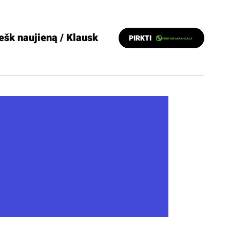
ešk naujieną / Klausk
PIRKTI