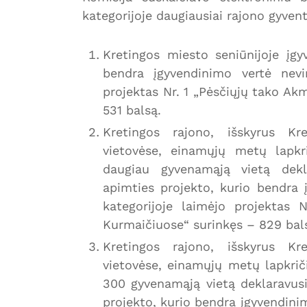
kategorijoje daugiausiai rajono gyven
Kretingos miesto seniūnijoje įg
bendra įgyvendinimo vertė nevir
projektas Nr. 1 „Pėsčiųjų tako Ak
531 balsą.
Kretingos rajono, išskyrus Kr
vietovėse, einamųjų metų lapkr
daugiau gyvenamąją vietą dekl
apimties projekto, kurio bendra į
kategorijoje laimėjo projektas
Kurmaičiuose“ surinkęs – 829 bal
Kretingos rajono, išskyrus Kr
vietovėse, einamųjų metų lapkri
300 gyvenamąją vietą deklaravus
projekto, kurio bendra įgyvendinim