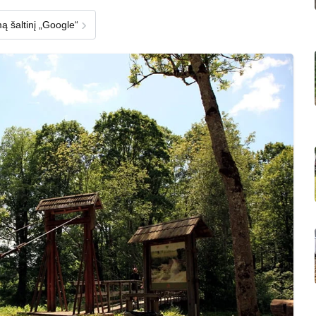
›
ą šaltinį „Google“