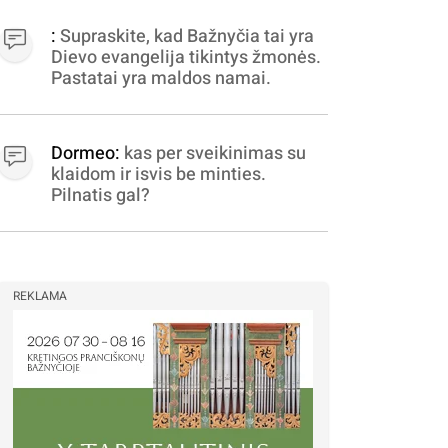
apibrėžiamos.. nežinau,
bereikalingas oro virpinimas,
:
Supraskite, kad Bažnyčia tai yra
ieškokit kur milijonus vagia
Dievo evangelija tikintys žmonės.
dujininkai, elektros aferistai,
Pastatai yra maldos namai.
stadionų statytojai Vilnuje
Dormeo:
kas per sveikinimas su
klaidom ir isvis be minties.
Pilnatis gal?
REKLAMA