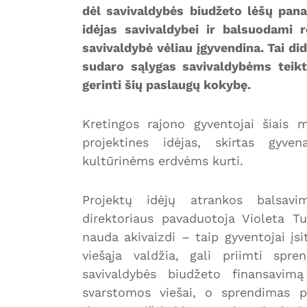
dėl savivaldybės biudžeto lėšų pan
idėjas savivaldybei ir balsuodami r
savivaldybė vėliau įgyvendina. Tai di
sudaro sąlygas savivaldybėms teikti
gerinti šių paslaugų kokybę.
Kretingos rajono gyventojai šiais 
projektines idėjas, skirtas gyven
kultūrinėms erdvėms kurti.
Projektų idėjų atrankos balsavim
direktoriaus pavaduotoja Violeta T
nauda akivaizdi – taip gyventojai įsi
viešąja valdžia, gali priimti sp
savivaldybės biudžeto finansavim
svarstomos viešai, o sprendimas p