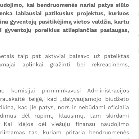
audojimo, kai bendruomenės nariai patys siūlo
enka labiausiai patikusius projektus, kuriuos
dina gyventojų pasitikėjimą vietos valdžia, kartu
 gyventojų poreikius atliepiančias paslaugas,
metais taip pat aktyviai balsavo už pateiktas
amajai aplinkai gražinti bei rekreacinėms,
o komisijai pirmininkavusi Administracijos
urauskaitė teigė, kad „dalyvaujamojo biudžeto
tikina, kad jie patys, nors ir nebūdami oficialia
rendimus dėl rūpimų klausimų, tam skirdami
ą Kai idėjos dėl viešųjų finansų naudojimo
riimamas tas, kuriam pritaria bendruomenės