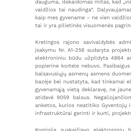
dauguma, išskaidomas mitas, kad „vis
valdžios tai naudinga“. Dalyvaujamasi
kaip mes gyvename – ne vien valdžios
tai ir yra pilietinės visuomenės pagrin
Kretingos rajono savivaldybės adm
įsakymu Nr. A1-256 sudaryta projekt
elektroniniu būdu užpildyta 4864 a
popierine kortele nebuvo. Pasibaigus
balsavusiųjų asmenų asmens duomeny
bazėje bei nustatyta, kad tinkamai e
gyvenamąją vietą deklaravę, ne jaune
atidavė 9059 balsus. Negaliojančio
anketos, kurios neatitiko Gyventojų in
infrastruktūrai gerinti ir kurti, proje
Komisija suskaičiavo elektroniniu 