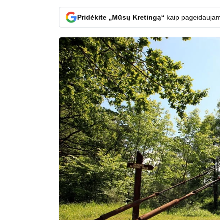
Pridėkite „Mūsų Kretingą“
kaip pageidaujam