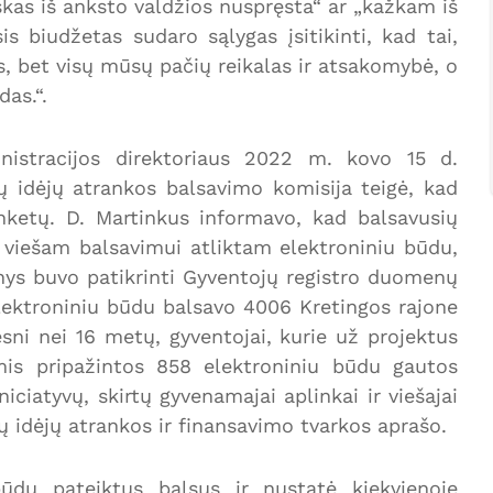
kas iš anksto valdžios nuspręsta“ ar „kažkam iš
s biudžetas sudaro sąlygas įsitikinti, kad tai,
, bet visų mūsų pačių reikalas ir atsakomybė, o
das.“.
inistracijos direktoriaus 2022 m. kovo 15 d.
ų idėjų atrankos balsavimo komisija teigė, kad
nketų. D. Martinkus informavo, kad balsavusių
 viešam balsavimui atliktam elektroniniu būdu,
s buvo patikrinti Gyventojų registro duomenų
lektroniniu būdu balsavo 4006 Kretingos rajone
sni nei 16 metų, gyventojai, kurie už projektus
mis pripažintos 858 elektroniniu būdu gautos
iciatyvų, skirtų gyvenamajai aplinkai ir viešajai
ktų idėjų atrankos ir finansavimo tvarkos aprašo.
būdu pateiktus balsus ir nustatė kiekvienoje