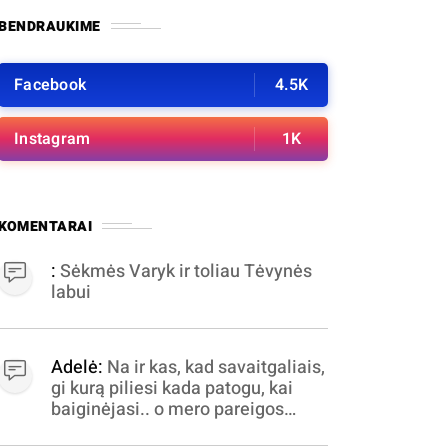
BENDRAUKIME
Facebook
4.5K
Instagram
1K
KOMENTARAI
:
Sėkmės Varyk ir toliau Tėvynės
labui
Adelė:
Na ir kas, kad savaitgaliais,
gi kurą piliesi kada patogu, kai
baiginėjasi.. o mero pareigos
nelabai valandomis