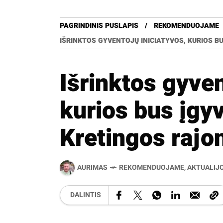
PAGRINDINIS PUSLAPIS
REKOMENDUOJAME
IŠRINKTOS GYVENTOJŲ INICIATYVOS, KURIOS B
Išrinktos gyven
kurios bus įgy
Kretingos rajo
AURIMAS
REKOMENDUOJAME
,
AKTUALIJ
DALINTIS