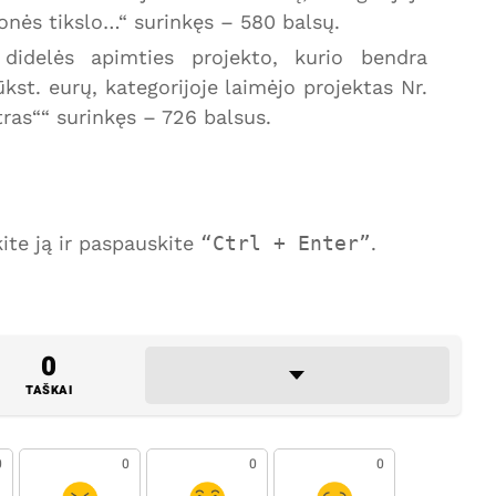
jonės tikslo…“ surinkęs – 580 balsų.
didelės apimties projekto, kurio bendra
ūkst. eurų, kategorijoje laimėjo projektas Nr.
ras““ surinkęs – 726 balsus.
te ją ir paspauskite
Ctrl + Enter
.
0
TAŠKAI
0
0
0
0