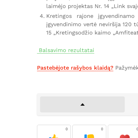
laimėjo projektas Nr. 14 „Link sva
Kretingos rajone įgyvendinamo 
įgyvendinimo vertė neviršija 120 t
15 „Kretingsodžio kaimo „Amfiteat
Balsavimo rezultatai
Pastebėjote rašybos klaidą?
Pažymėki
0
0