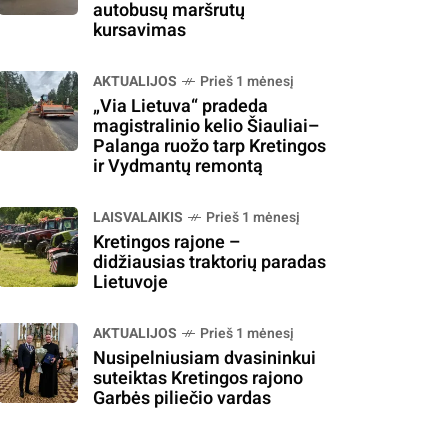
autobusų maršrutų
kursavimas
AKTUALIJOS
Prieš 1 mėnesį
„Via Lietuva“ pradeda
magistralinio kelio Šiauliai–
Palanga ruožo tarp Kretingos
ir Vydmantų remontą
LAISVALAIKIS
Prieš 1 mėnesį
Kretingos rajone –
didžiausias traktorių paradas
Lietuvoje
AKTUALIJOS
Prieš 1 mėnesį
Nusipelniusiam dvasininkui
suteiktas Kretingos rajono
Garbės piliečio vardas