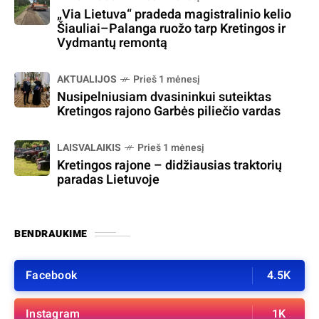
„Via Lietuva“ pradeda magistralinio kelio
Šiauliai–Palanga ruožo tarp Kretingos ir
Vydmantų remontą
AKTUALIJOS
Prieš 1 mėnesį
Nusipelniusiam dvasininkui suteiktas
Kretingos rajono Garbės piliečio vardas
LAISVALAIKIS
Prieš 1 mėnesį
Kretingos rajone – didžiausias traktorių
paradas Lietuvoje
BENDRAUKIME
Facebook
4.5K
Instagram
1K