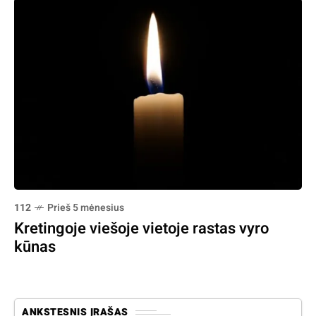
112
Prieš 5 mėnesius
Kretingoje viešoje vietoje rastas vyro
kūnas
ANKSTESNIS ĮRAŠAS