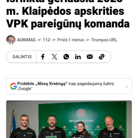
m. Klaipėdos apskrities
VPK pareigūnų komanda
AURIMAS
112
Prieš 1 metus
Trumpas URL
DALINTIS
Pridėkite „Mūsų Kretingą“
kaip pageidaujamą šaltinį
›
„Google“