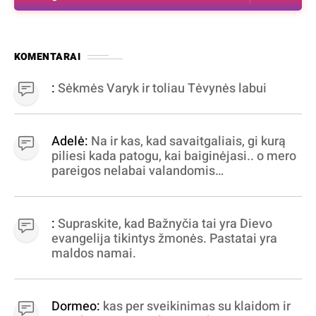
KOMENTARAI
:
Sėkmės Varyk ir toliau Tėvynės labui
Adelė:
Na ir kas, kad savaitgaliais, gi kurą
piliesi kada patogu, kai baiginėjasi.. o mero
pareigos nelabai valandomis
apibrėžiamos.. nežinau, bereikalingas oro
virpinimas, ieškokit kur milijonus vagia
dujininkai, elektros aferistai, stadionų
:
Supraskite, kad Bažnyčia tai yra Dievo
statytojai Vilnuje
evangelija tikintys žmonės. Pastatai yra
maldos namai.
Dormeo:
kas per sveikinimas su klaidom ir