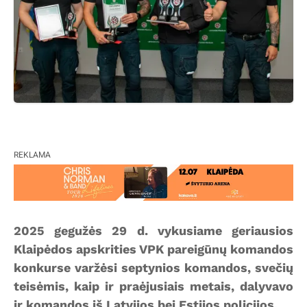
REKLAMA
2025 gegužės 29 d. vykusiame geriausios
Klaipėdos apskrities VPK pareigūnų komandos
konkurse varžėsi septynios komandos, svečių
teisėmis, kaip ir praėjusiais metais, dalyvavo
ir komandos iš Latvijos bei Estijos policijos.