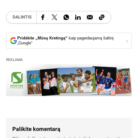
DALINTIS
Pridėkite „Mūsų Kretingą“
kaip pageidaujamą šaltinį
›
„Google“
REKLAMA
Palikite komentarą