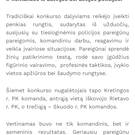
Tradiciškai konkurso dalyviams reikėjo įveikti
penkias rungtis, sudarytas iš užduočių,
susijusių su tiesioginėmis policijos pareigūnų
pareigomis, komandiniu darbu, reagavimu ir
veikla įvairiose situacijose. Pareigūnai sprendė
žinių patikrinimo testą, rodė savo įgūdžius
figūrinio vairavimo, profesinės taktikos, įvykio
vietos apžiūros bei šaudymo rungtyse.
Šiemet konkurso nugalėtojais tapo Kretingos
r. PK komanda, antrąją vietą iškovojo Rietavo
r. PK, o trečiąją – Skuodo r. PK komandos.
Vertinamas buvo ne tik komandinis, bet ir
asmeninis rezultatas. Geriausiu pareigūnu