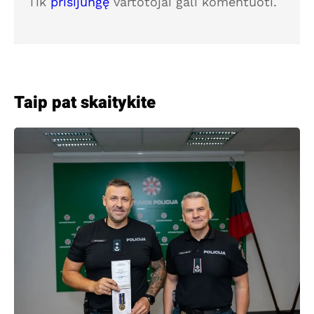
Tik
prisijungę
vartotojai gali komentuoti.
Taip pat skaitykite