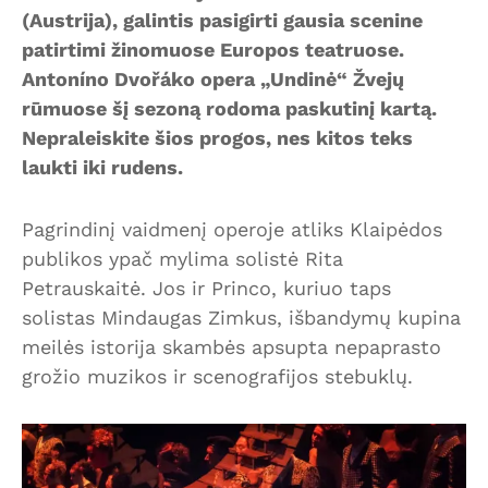
(Austrija), galintis pasigirti gausia scenine
patirtimi žinomuose Europos teatruose.
Antoníno Dvořáko opera „Undinė“ Žvejų
rūmuose šį sezoną rodoma paskutinį kartą.
Nepraleiskite šios progos, nes kitos teks
laukti iki rudens.
Pagrindinį vaidmenį operoje atliks Klaipėdos
publikos ypač mylima solistė Rita
Petrauskaitė. Jos ir Princo, kuriuo taps
solistas Mindaugas Zimkus, išbandymų kupina
meilės istorija skambės apsupta nepaprasto
grožio muzikos ir scenografijos stebuklų.