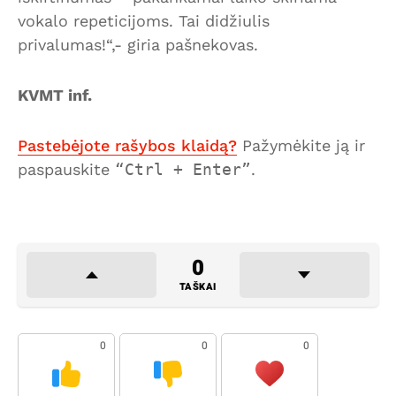
vokalo repeticijoms. Tai didžiulis
privalumas!“,- giria pašnekovas.
KVMT inf.
Pastebėjote rašybos klaidą?
Pažymėkite ją ir
paspauskite
Ctrl + Enter
.
0
TAŠKAI
0
0
0