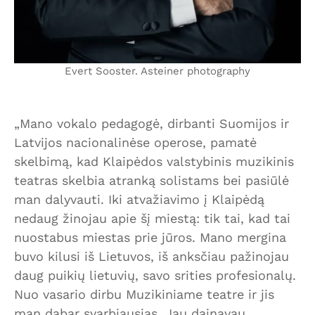
Evert Sooster. Asteiner photography
„Mano vokalo pedagogė, dirbanti Suomijos ir
Latvijos nacionalinėse operose, pamatė
skelbimą, kad Klaipėdos valstybinis muzikinis
teatras skelbia atranką solistams bei pasiūlė
man dalyvauti. Iki atvažiavimo į Klaipėdą
nedaug žinojau apie šį miestą: tik tai, kad tai
nuostabus miestas prie jūros. Mano mergina
buvo kilusi iš Lietuvos, iš anksčiau pažinojau
daug puikių lietuvių, savo srities profesionalų.
Nuo vasario dirbu Muzikiniame teatre ir jis
man dabar svarbiausias. Jau dainavau