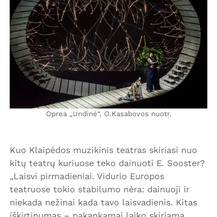
Oprea „Undinė“. O.Kasabovos nuotr.
Kuo Klaipėdos muzikinis teatras skiriasi nuo
kitų teatrų kuriuose teko dainuoti E. Sooster?
„Laisvi pirmadieniai. Vidurio Europos
teatruose tokio stabilumo nėra: dainuoji ir
niekada nežinai kada tavo laisvadienis. Kitas
iškirtinumas – pakankamai laiko skiriama