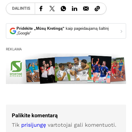
DALINTIS
Pridėkite „Mūsų Kretingą“
kaip pageidaujamą šaltinį
›
„Google“
REKLAMA
Palikite komentarą
Tik
prisijungę
vartotojai gali komentuoti.