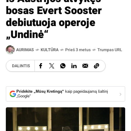
bosas Evert Sooster
debiutuoja operoje
„Undinė“
AURIMAS
KULTŪRA
Prieš 3 metus
Trumpas URL
DALINTIS
Pridėkite „Mūsų Kretingą“
kaip pageidaujamą šaltinį
›
„Google“