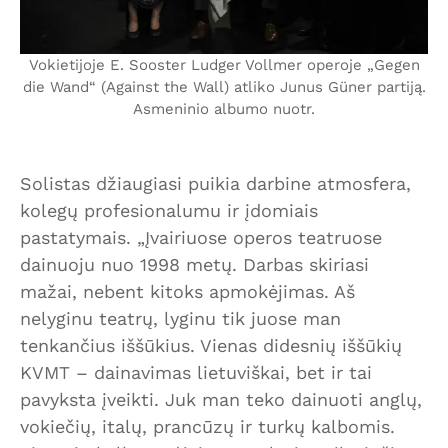
Vokietijoje E. Sooster Ludger Vollmer operoje „Gegen
die Wand“ (Against the Wall) atliko Junus Güner partiją.
Asmeninio albumo nuotr.
Solistas džiaugiasi puikia darbine atmosfera,
kolegų profesionalumu ir įdomiais
pastatymais. „Įvairiuose operos teatruose
dainuoju nuo 1998 metų. Darbas skiriasi
mažai, nebent kitoks apmokėjimas. Aš
nelyginu teatrų, lyginu tik juose man
tenkančius iššūkius. Vienas didesnių iššūkių
KVMT – dainavimas lietuviškai, bet ir tai
pavyksta įveikti. Juk man teko dainuoti anglų,
vokiečių, italų, prancūzų ir turkų kalbomis.