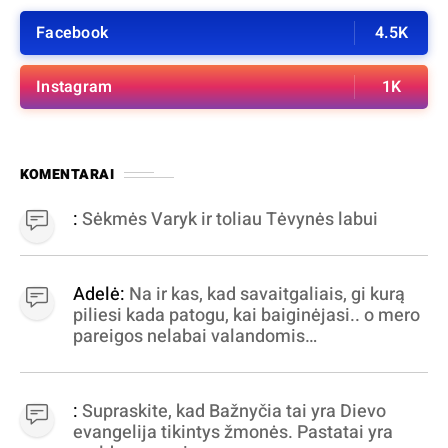
Facebook
4.5K
Instagram
1K
KOMENTARAI
:
Sėkmės Varyk ir toliau Tėvynės labui
Adelė:
Na ir kas, kad savaitgaliais, gi kurą
piliesi kada patogu, kai baiginėjasi.. o mero
pareigos nelabai valandomis
apibrėžiamos.. nežinau, bereikalingas oro
virpinimas, ieškokit kur milijonus vagia
dujininkai, elektros aferistai, stadionų
:
Supraskite, kad Bažnyčia tai yra Dievo
statytojai Vilnuje
evangelija tikintys žmonės. Pastatai yra