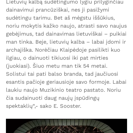
Lietuvių kalbą sudėtingumo lygiu prilyginčiau
dainavimui prancūziškai, nes ji pasižymi
sudėtingu tarimu. Bet aš mėgstu iššūkius,
noriu mokytis kažko naujo, atrasti savo naujus
gebėjimus, tad dainavimas lietuviškai – puikiai
man tinka. Beje, lietuvių kalba – labai įdomi ir
archajiška. Norėčiau Klaipėdoje pasilikti kuo
ilgiau, o dainuoti tikiuosi iki pat mirties
(juokiasi). Šiuo metu man tik 54 metai.
Solistui tai pati balso branda, tad jaučiuosi
esantis pačioje geriausioje savo formoje. Labai
laukiu naujo Muzikinio teatro pastato. Noriu
čia sudainuoti daug naujų įspūdingų
spektaklių“,- sako E. Sooster.