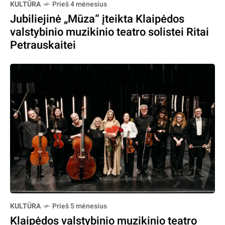
KULTŪRA
Prieš 4 mėnesius
Jubiliejinė „Mūza“ įteikta Klaipėdos
valstybinio muzikinio teatro solistei Ritai
Petrauskaitei
KULTŪRA
Prieš 5 mėnesius
Klaipėdos valstybinio muzikinio teatro