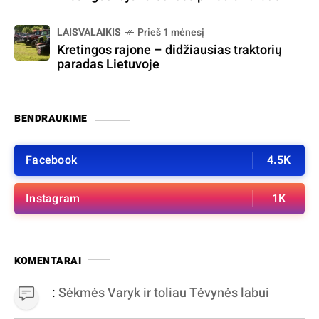
LAISVALAIKIS
Prieš 1 mėnesį
Kretingos rajone – didžiausias traktorių
paradas Lietuvoje
BENDRAUKIME
Facebook
4.5K
Instagram
1K
KOMENTARAI
:
Sėkmės Varyk ir toliau Tėvynės labui