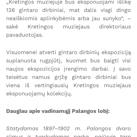
„Kretingos muziejuje bus eksponuojami išlikę
136 gintaro dirbiniai, mat dalis visgi dingo
neaiškiomis aplinkybėmis arba jau sunyko“, –
sakė Kretingos muziejaus direktoriaus
pavaduotojas.
Visuomenei atverti gintaro dirbinių ekspoziciją
suplanuota rugpjūtį, kuomet bus baigti visi
naujos ekspozicijos įrengimo darbai. Į savo
teisėtus namus grįžę gintaro dirbiniai bus
viena iš vertingiausių Kretingos muziejaus
eksponuojamų kolekcijų.
Daugiau apie vadinamąjį Palangos lobį:
Statydamas 1897–1902 m. Palangos dvaro
rūmus ir tvarkydamas parką, pajūryje tarp