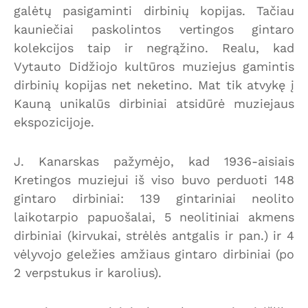
galėtų pasigaminti dirbinių kopijas. Tačiau
kauniečiai paskolintos vertingos gintaro
kolekcijos taip ir negrąžino. Realu, kad
Vytauto Didžiojo kultūros muziejus gamintis
dirbinių kopijas net neketino. Mat tik atvykę į
Kauną unikalūs dirbiniai atsidūrė muziejaus
ekspozicijoje.
J. Kanarskas pažymėjo, kad 1936-aisiais
Kretingos muziejui iš viso buvo perduoti 148
gintaro dirbiniai: 139 gintariniai neolito
laikotarpio papuošalai, 5 neolitiniai akmens
dirbiniai (kirvukai, strėlės antgalis ir pan.) ir 4
vėlyvojo geležies amžiaus gintaro dirbiniai (po
2 verpstukus ir karolius).