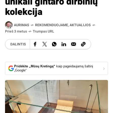
unikali gintaro dirbinių
kolekcija
AURIMAS
REKOMENDUOJAME
,
AKTUALIJOS
Prieš 3 metus
Trumpas URL
DALINTIS
Pridėkite „Mūsų Kretingą“
kaip pageidaujamą šaltinį
›
„Google“