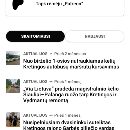
Tapk rėmėju „Patreon“
SKAITOMIAUSI
NAUJAUSI
AKTUALIJOS
Prieš 2 mėnesius
Nuo birželio 1-osios nutraukiamas kelių
Kretingos autobusų maršrutų kursavimas
AKTUALIJOS
Prieš 1 mėnesį
„Via Lietuva“ pradeda magistralinio kelio
Šiauliai–Palanga ruožo tarp Kretingos ir
Vydmantų remontą
AKTUALIJOS
Prieš 1 mėnesį
Nusipelniusiam dvasininkui suteiktas
Kretingos rajono Garbės piliečio vardas