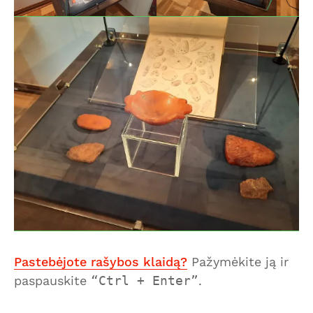
Pastebėjote rašybos klaidą?
Pažymėkite ją ir
paspauskite
Ctrl + Enter
.