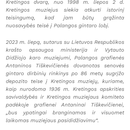
Kretingos dvarą, nuo 1998 m. liepos 2 d.
Kretingos muziejus siekia atkurti istorinį
teisingumą, kad jam būtų grąžinta
nuosavybės teisė į Palangos gintaro lobį.
2023 m. liepą, sutarus su Lietuvos Respublikos
krašto apsaugos ministerija ir Vytauto
Didžiojo karo muziejumi, Palangos grafienės
Antaninos Tiškevičienės dovanotas senovės
gintaro dirbinių rinkinys po 86 metų sugrįžo
depozito teise į Kretingos muziejų, kuriame,
kaip nurodoma 1936 m. Kretingos apskrities
savivaldybės ir Kretingos muziejaus komiteto
padėkoje grafienei Antaninai Tiškevičienei,
„bus ypatingai branginamas ir visuomet
laikomas muziejaus pasididžiavimu“.