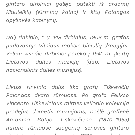
gintaro dirbiniai galėjo patekti iš ardomų
Kiauleikių (Kirminų kalno) ir kitų Palangos
apylinkės kapinynų.
Dalį rinkinio, t. y. 149 dirbinius, 1908 m. grafas
padovanojo Vilniaus mokslo bičiulių draugijai.
Vėliau visi šie dirbiniai pateko į 1941 m. įkurtą
Lietuvos dailės muziejų (dab. Lietuvos
nacionalinis dailės muziejus).
Likusi rinkinio dalis liko grafų Tiškevičių
Palangos dvaro rūmuose. Po grafo Felikso
Vincento Tiškevičiaus mirties velionio kolekcija
pradėjus domėtis muziejams, našlė grafienė
Antanina Sofija Tiškevičienė (1870–1953)
nutarė rūmuose saugomą senovės gintaro