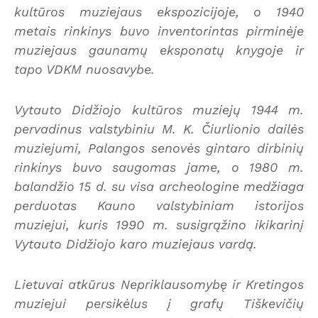
kultūros muziejaus ekspozicijoje, o 1940
metais rinkinys buvo inventorintas pirminėje
muziejaus gaunamų eksponatų knygoje ir
tapo VDKM nuosavybe.
Vytauto Didžiojo kultūros muziejų 1944 m.
pervadinus valstybiniu M. K. Čiurlionio dailės
muziejumi, Palangos senovės gintaro dirbinių
rinkinys buvo saugomas jame, o 1980 m.
balandžio 15 d. su visa archeologine medžiaga
perduotas Kauno valstybiniam istorijos
muziejui, kuris 1990 m. susigrąžino ikikarinį
Vytauto Didžiojo karo muziejaus vardą.
Lietuvai atkūrus Nepriklausomybę ir Kretingos
muziejui persikėlus į grafų Tiškevičių