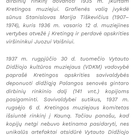
dirbinių rinkinį dovanoti 1935 m. įkurtam
Kretingos muziejui. Grafienės valią įvykdė
sūnus Stanislovas Marija Tiškevičius (1907–
1974), kuris 1936 m. vasario 12 d. muziejines
vertybes atvežė į Kretingą ir perdavė apskrities
viršininkui Juozui Vaišniui.
1937 m. rugpjūčio 30 d. tuomečio Vytauto
Didžiojo kultūros muziejaus (VDKM) vadovybė
paprašė Kretingos apskrities savivaldybės
deponuoti didžiąją Palangos senovės gintaro
dirbinių rinkinio dalį (141 vnt.) kopijoms
pasigaminti. Savivaldybei sutikus, 1937 m.
rugsėjo 6 d. Kretingos muziejaus komitetas
išsiuntė rinkinį į Kauną. Tačiau panašu, kad
kopijų netgi nebuvo ketinama pasidaryti, nes
unikalūs artefaktai atsidūrė Vytauto Didžiojo