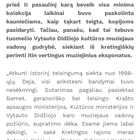
prieš II pasaulinį karą beveik visa minima
kolekcija laikinai buvo paskolinta
kauniečiams, kaip tąkart teigta, kopijoms
pasidaryti. Tačiau, panašu, kad tai tebuvo
tuomečio Vytauto Didžiojo kultūros muziejaus
vadovų gudrybė, siekiant iš kretingiškių
perimti itin vertingus muziejinius eksponatus.
„Atkurti istorinį teisingumą siekta nuo 1998-
ųjų. Deja, visi ankstesni bandymai buvo
nesėkmingi. Sutarimas pagaliau pasiektas
šiemet, geranoriško bei teisingo Krašto
apsaugos ministerijos, Kultūros ministerijos ir
Vytauto Didžiojo karo muziejaus vadovų
požiūrio, supratimo dėka. Esame jiems labai
dėkingi, – sakė Kretingos rajono meras