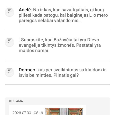
Adelė:
Na ir kas, kad savaitgaliais, gi kurą
piliesi kada patogu, kai baiginėjasi.. o mero
pareigos nelabai valandomis
apibrėžiamos.. nežinau, bereikalingas oro
virpinimas, ieškokit kur milijonus vagia
dujininkai, elektros aferistai, stadionų
:
Supraskite, kad Bažnyčia tai yra Dievo
statytojai Vilnuje
evangelija tikintys žmonės. Pastatai yra
maldos namai.
Dormeo:
kas per sveikinimas su klaidom ir
isvis be minties. Pilnatis gal?
REKLAMA