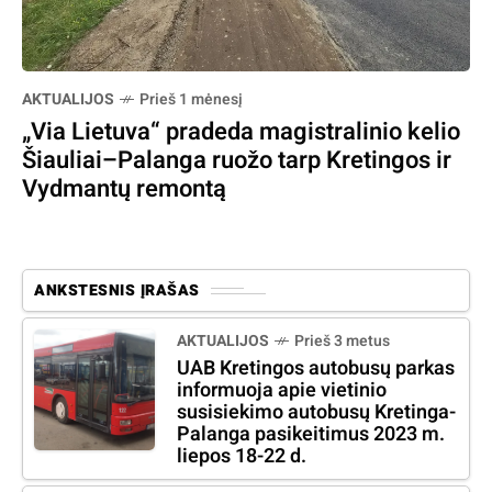
AKTUALIJOS
Prieš 1 mėnesį
„Via Lietuva“ pradeda magistralinio kelio
Šiauliai–Palanga ruožo tarp Kretingos ir
Vydmantų remontą
ANKSTESNIS ĮRAŠAS
AKTUALIJOS
Prieš 3 metus
UAB Kretingos autobusų parkas
informuoja apie vietinio
susisiekimo autobusų Kretinga-
Palanga pasikeitimus 2023 m.
liepos 18-22 d.