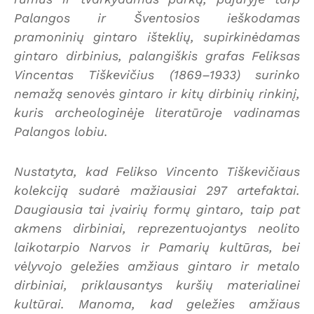
Palangos ir Šventosios ieškodamas
pramoninių gintaro išteklių, supirkinėdamas
gintaro dirbinius, palangiškis grafas Feliksas
Vincentas Tiškevičius (1869–1933) surinko
nemažą senovės gintaro ir kitų dirbinių rinkinį,
kuris archeologinėje literatūroje vadinamas
Palangos lobiu.
Nustatyta, kad Felikso Vincento Tiškevičiaus
kolekciją sudarė mažiausiai 297 artefaktai.
Daugiausia tai įvairių formų gintaro, taip pat
akmens dirbiniai, reprezentuojantys neolito
laikotarpio Narvos ir Pamarių kultūras, bei
vėlyvojo geležies amžiaus gintaro ir metalo
dirbiniai, priklausantys kuršių materialinei
kultūrai. Manoma, kad geležies amžiaus