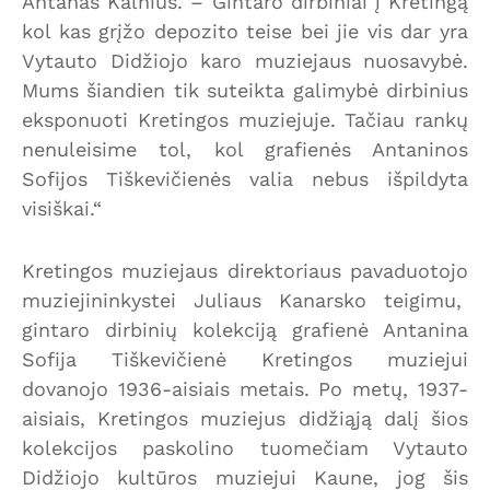
Antanas Kalnius. – Gintaro dirbiniai į Kretingą
kol kas grįžo depozito teise bei jie vis dar yra
Vytauto Didžiojo karo muziejaus nuosavybė.
Mums šiandien tik suteikta galimybė dirbinius
eksponuoti Kretingos muziejuje. Tačiau rankų
nenuleisime tol, kol grafienės Antaninos
Sofijos Tiškevičienės valia nebus išpildyta
visiškai.“
Kretingos muziejaus direktoriaus pavaduotojo
muziejininkystei Juliaus Kanarsko teigimu,
gintaro dirbinių kolekciją grafienė Antanina
Sofija Tiškevičienė Kretingos muziejui
dovanojo 1936-aisiais metais. Po metų, 1937-
aisiais, Kretingos muziejus didžiąją dalį šios
kolekcijos paskolino tuomečiam Vytauto
Didžiojo kultūros muziejui Kaune, jog šis