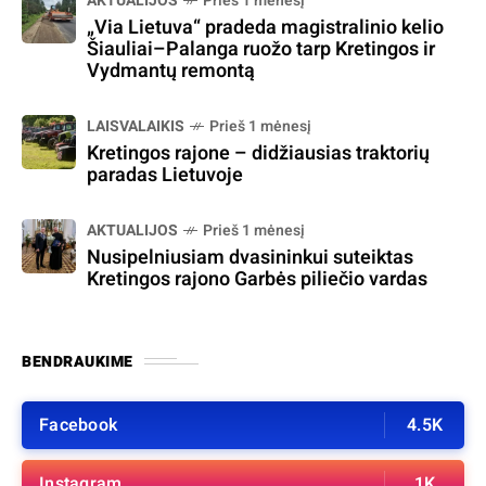
AKTUALIJOS
Prieš 1 mėnesį
„Via Lietuva“ pradeda magistralinio kelio
Šiauliai–Palanga ruožo tarp Kretingos ir
Vydmantų remontą
LAISVALAIKIS
Prieš 1 mėnesį
Kretingos rajone – didžiausias traktorių
paradas Lietuvoje
AKTUALIJOS
Prieš 1 mėnesį
Nusipelniusiam dvasininkui suteiktas
Kretingos rajono Garbės piliečio vardas
BENDRAUKIME
Facebook
4.5K
Instagram
1K