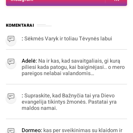
KOMENTARAI
:
Sėkmės Varyk ir toliau Tėvynės labui
Adelė:
Na ir kas, kad savaitgaliais, gi kurą
piliesi kada patogu, kai baiginėjasi.. o mero
pareigos nelabai valandomis
apibrėžiamos.. nežinau, bereikalingas oro
virpinimas, ieškokit kur milijonus vagia
dujininkai, elektros aferistai, stadionų
:
Supraskite, kad Bažnyčia tai yra Dievo
statytojai Vilnuje
evangelija tikintys žmonės. Pastatai yra
maldos namai.
Dormeo:
kas per sveikinimas su klaidom ir