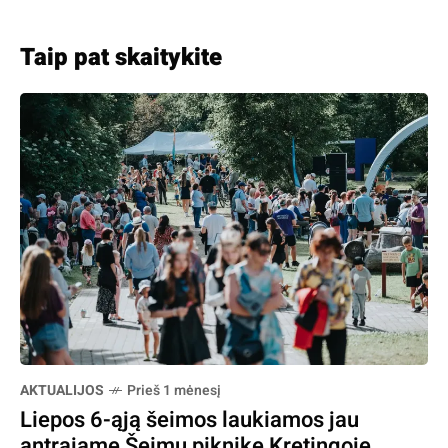
Taip pat skaitykite
AKTUALIJOS
Prieš 1 mėnesį
Liepos 6-ąją šeimos laukiamos jau
antrajame Šeimų piknike Kretingoje