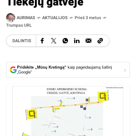
Tiekėjų gatvėje
AURIMAS
AKTUALIJOS
Prieš 3 metus
Trumpas URL
DALINTIS
Pridėkite „Mūsų Kretingą“
kaip pageidaujamą šaltinį
›
„Google“