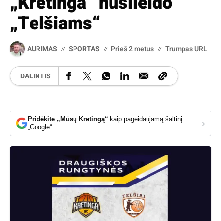
„Kretinga“ nusileido
„Telšiams“
AURIMAS
SPORTAS
Prieš 2 metus
Trumpas URL
DALINTIS
Pridėkite „Mūsų Kretingą“
kaip pageidaujamą šaltinį
›
„Google“