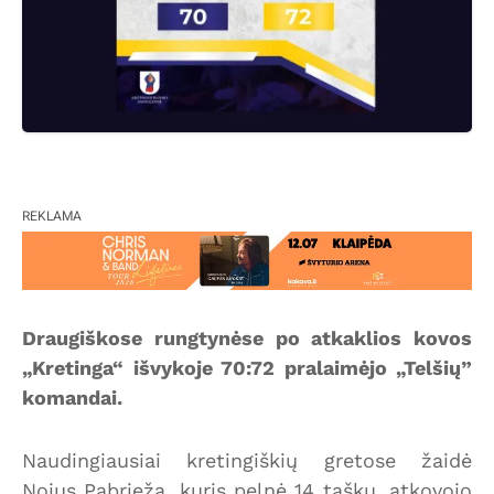
REKLAMA
Draugiškose rungtynėse po atkaklios kovos
„Kretinga“ išvykoje 70:72 pralaimėjo „Telšių”
komandai.
Naudingiausiai kretingiškių gretose žaidė
Nojus Pabrieža, kuris pelnė 14 taškų, atkovojo