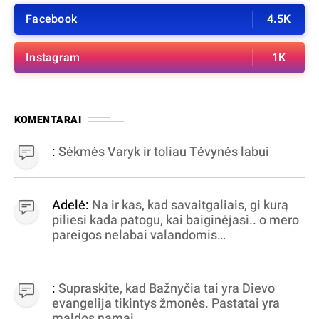
Facebook
4.5K
Instagram
1K
KOMENTARAI
:
Sėkmės Varyk ir toliau Tėvynės labui
Adelė:
Na ir kas, kad savaitgaliais, gi kurą
piliesi kada patogu, kai baiginėjasi.. o mero
pareigos nelabai valandomis
apibrėžiamos.. nežinau, bereikalingas oro
virpinimas, ieškokit kur milijonus vagia
dujininkai, elektros aferistai, stadionų
:
Supraskite, kad Bažnyčia tai yra Dievo
statytojai Vilnuje
evangelija tikintys žmonės. Pastatai yra
maldos namai.