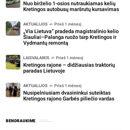
Nuo birželio 1-osios nutraukiamas kelių
Kretingos autobusų maršrutų kursavimas
AKTUALIJOS
Prieš 1 mėnesį
„Via Lietuva“ pradeda magistralinio kelio
Šiauliai–Palanga ruožo tarp Kretingos ir
Vydmantų remontą
LAISVALAIKIS
Prieš 1 mėnesį
Kretingos rajone – didžiausias traktorių
paradas Lietuvoje
AKTUALIJOS
Prieš 1 mėnesį
Nusipelniusiam dvasininkui suteiktas
Kretingos rajono Garbės piliečio vardas
BENDRAUKIME