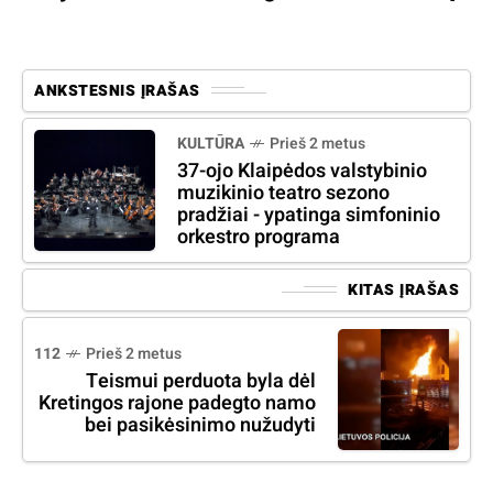
ANKSTESNIS ĮRAŠAS
KULTŪRA
Prieš 2 metus
37-ojo Klaipėdos valstybinio
muzikinio teatro sezono
pradžiai - ypatinga simfoninio
orkestro programa
KITAS ĮRAŠAS
112
Prieš 2 metus
Teismui perduota byla dėl
Kretingos rajone padegto namo
bei pasikėsinimo nužudyti