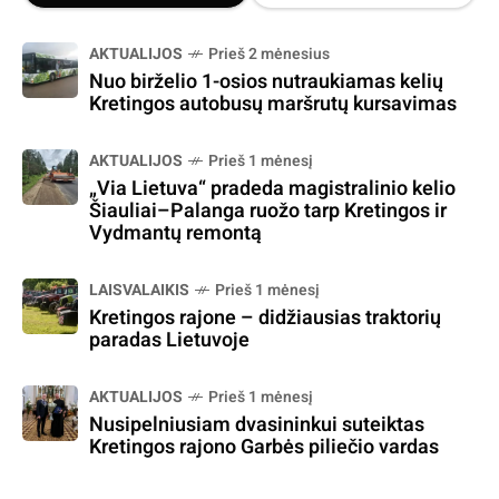
AKTUALIJOS
Prieš 2 mėnesius
Nuo birželio 1-osios nutraukiamas kelių
Kretingos autobusų maršrutų kursavimas
AKTUALIJOS
Prieš 1 mėnesį
„Via Lietuva“ pradeda magistralinio kelio
Šiauliai–Palanga ruožo tarp Kretingos ir
Vydmantų remontą
LAISVALAIKIS
Prieš 1 mėnesį
Kretingos rajone – didžiausias traktorių
paradas Lietuvoje
AKTUALIJOS
Prieš 1 mėnesį
Nusipelniusiam dvasininkui suteiktas
Kretingos rajono Garbės piliečio vardas