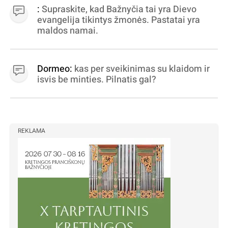
dujininkai, elektros aferistai, stadionų
:
Supraskite, kad Bažnyčia tai yra Dievo
statytojai Vilnuje
evangelija tikintys žmonės. Pastatai yra
maldos namai.
Dormeo:
kas per sveikinimas su klaidom ir
isvis be minties. Pilnatis gal?
REKLAMA