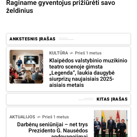
Raginame gyventojus prižiūrėti savo
želdinius
ANKSTESNIS ĮRAŠAS
KULTŪRA
Prieš 1 metus
Klaipėdos valstybinio muzikinio
teatro scenoje gimsta
„Legenda“, laukia daugybė
siurprizų naujaisiais 2025-
aisiais metais
KITAS ĮRAŠAS
AKTUALIJOS
Prieš 1 metus
Darbėnų seniūnijai – net trys
Prezidento G. Nausėdos
apdovanojimai