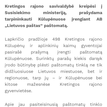
Kretingos rajono savivaldybė kreipėsi į
Susisiekimo ministeriją, prašydama
tarpininkauti Kūlupėnuose įrengiant AB
„Lietuvos paštas“ paštomatą.
Lapkričio pradžioje 498 Kretingos rajono
Kūlupėnų ir aplinkinių kaimų gyventojai
pasirašė prašymą įrengti paštomatą
Kūlupėnuose. Surinktų parašų kiekis darsyk
įrodo būtinybę plėsti paštomatų tinklą ne tik
didžiuosiuose Lietuvos miestuose, bet ir
regionuose, tarp jų – ir Kūlupėnuose bei
kitose mažesnėse Kretingos rajono
gyvenvietėse.
Apie jau pasiteisinusią paštomatų tinklo