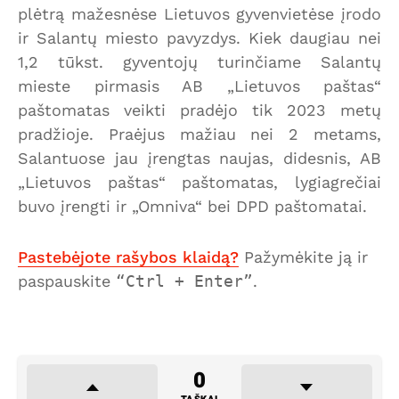
plėtrą mažesnėse Lietuvos gyvenvietėse įrodo
ir Salantų miesto pavyzdys. Kiek daugiau nei
1,2 tūkst. gyventojų turinčiame Salantų
mieste pirmasis AB „Lietuvos paštas“
paštomatas veikti pradėjo tik 2023 metų
pradžioje. Praėjus mažiau nei 2 metams,
Salantuose jau įrengtas naujas, didesnis, AB
„Lietuvos paštas“ paštomatas, lygiagrečiai
buvo įrengti ir „Omniva“ bei DPD paštomatai.
Pastebėjote rašybos klaidą?
Pažymėkite ją ir
paspauskite
Ctrl + Enter
.
0