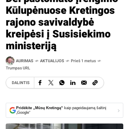
Kūlupėnuose Kretingos
rajono savivaldybė
kreipėsi į Susisiekimo
ministeriją
AURIMAS
AKTUALIJOS
Prieš 1 metus
Trumpas URL
DALINTIS
Pridėkite „Mūsų Kretingą“
kaip pageidaujamą šaltinį
›
„Google“