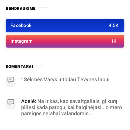
BENDRAUKIME
Facebook
4.5K
Instagram
1K
KOMENTARAI
:
Sėkmės Varyk ir toliau Tėvynės labui
Adelė:
Na ir kas, kad savaitgaliais, gi kurą
piliesi kada patogu, kai baiginėjasi.. o mero
pareigos nelabai valandomis
apibrėžiamos.. nežinau, bereikalingas oro
virpinimas, ieškokit kur milijonus vagia