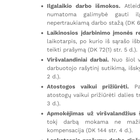
Ilgalaikio darbo išmokos.
Atleid
numatoma galimybė gauti ilg
nepertraukiamą darbo stažą (DK 62 
Laikinosios įdarbinimo įmonės r
laikotarpis, po kurio iš sąrašo i
teikti prašymą (DK 72(1) str. 5 d.).
Viršvalandiniai darbai.
Nuo šiol v
darbuotojo rašytinį sutikimą, išs
2 d.).
Atostogos vaikui prižiūrėti.
Pat
atostogų vaikui prižiūrėti dalies
3 d.).
Apmokėjimas už viršvalandžius 
tokį darbą mokama ne mažia
kompensacija (DK 144 str. 4 d.).