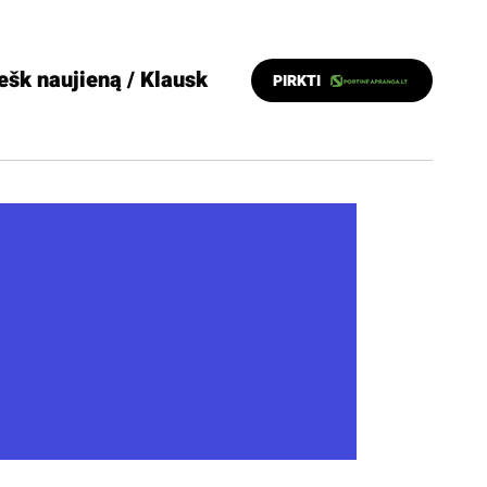
ešk naujieną / Klausk
PIRKTI