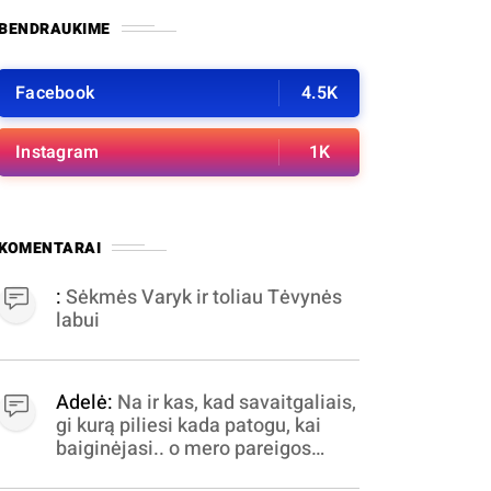
BENDRAUKIME
Facebook
4.5K
Instagram
1K
KOMENTARAI
:
Sėkmės Varyk ir toliau Tėvynės
labui
Adelė:
Na ir kas, kad savaitgaliais,
gi kurą piliesi kada patogu, kai
baiginėjasi.. o mero pareigos
nelabai valandomis