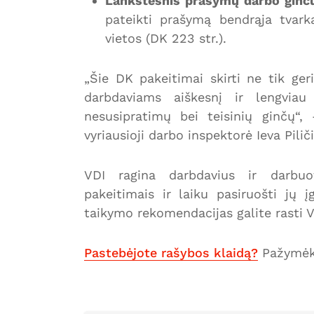
Lankstesnis prašymų darbo ginč
pateikti prašymą bendrąja tvar
vietos (DK 223 str.).
„Šie DK pakeitimai skirti ne tik geri
darbdaviams aiškesnį ir lengviau
nesusipratimų bei teisinių ginčų“
vyriausioji darbo inspektorė Ieva Pili
VDI ragina darbdavius ir darbuot
pakeitimais ir laiku pasiruošti jų 
taikymo rekomendacijas galite rasti V
Pastebėjote rašybos klaidą?
Pažymėki