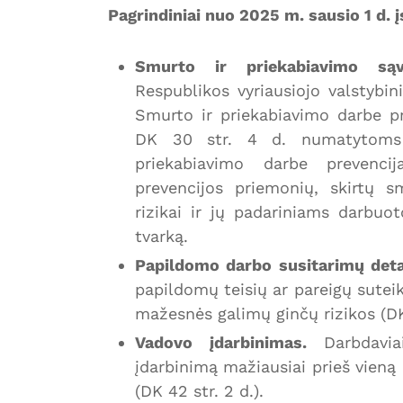
Pagrindiniai nuo 2025 m. sausio 1 d. į
Smurto ir priekabiavimo sąvo
Respublikos vyriausiojo valstybin
Smurto ir priekabiavimo darbe pr
DK 30 str. 4 d. numatytoms 
priekabiavimo darbe prevencij
prevencijos priemonių, skirtų s
rizikai ir jų padariniams darbuot
tvarką.
Papildomo darbo susitarimų deta
papildomų teisių ar pareigų suteik
mažesnės galimų ginčų rizikos (DK 
Vadovo įdarbinimas.
Darbdaviai
įdarbinimą mažiausiai prieš vieną
(DK 42 str. 2 d.).