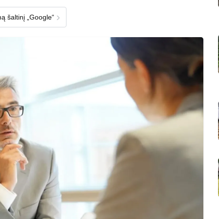
›
ą šaltinį „Google“