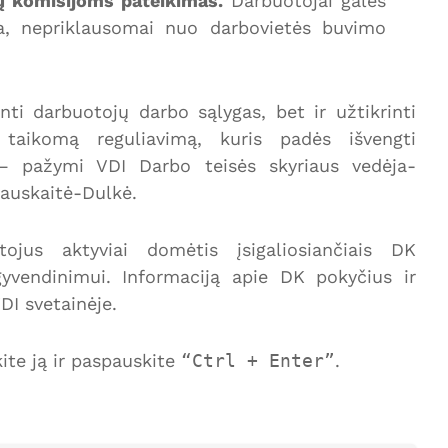
ų komisijoms pateikimas.
Darbuotojai galės
ka, nepriklausomai nuo darbovietės buvimo
nti darbuotojų darbo sąlygas, bet ir užtikrinti
 taikomą reguliavimą, kuris padės išvengti
, – pažymi VDI Darbo teisės skyriaus vedėja-
čiauskaitė-Dulkė.
ojus aktyviai domėtis įsigaliosiančiais DK
įgyvendinimui. Informaciją apie DK pokyčius ir
DI svetainėje.
te ją ir paspauskite
Ctrl + Enter
.