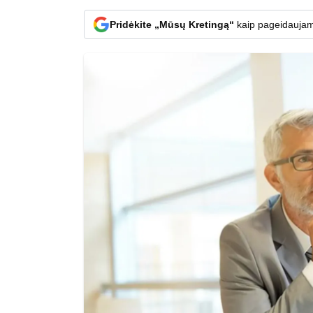
Pridėkite „Mūsų Kretingą“
kaip pageidaujam