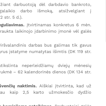
žiant darbuotoją dėl darbdavio bankroto,
alaikio darbo išmoką, atsižvelgiant į
str. 5 d.).
eguliavimas.
Įtvirtinamas konkretus 6 mėn.
šbraukta laikinojo įdarbinimo įmonė vėl galės
iršvalandinis darbas bus galimas tik gavus
kyrus įstatyme numatytas išimtis (DK 119 str.
ikslinta neperleidžiamų dviejų mėnesių
 trukmė – 62 kalendorinės dienos (DK 134 str.
švenčių naktimis.
Aiškiai įtvirtinta, kad už
u kaip 2,5 karto užmokesčio dydžio