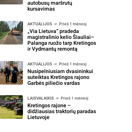
autobusų maršrutų
kursavimas
AKTUALIJOS
Prieš 1 mėnesį
„Via Lietuva“ pradeda
magistralinio kelio Šiauliai–
Palanga ruožo tarp Kretingos
ir Vydmantų remontą
AKTUALIJOS
Prieš 1 mėnesį
Nusipelniusiam dvasininkui
suteiktas Kretingos rajono
Garbės piliečio vardas
LAISVALAIKIS
Prieš 1 mėnesį
Kretingos rajone –
didžiausias traktorių paradas
Lietuvoje