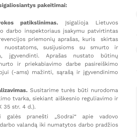
sigaliosiantys pakeitimai:
kos patikslinimas.
Įsigalioja Lietuvos
io darbo inspektoriaus įsakymu patvirtintas
evencijos priemonių aprašas, kuris skirtas
nuostatoms, susijusioms su smurto ir
a, įgyvendinti. Aprašas nustato būtinų
murto ir priekabiavimo darbe pasireiškimo
ojui (-ams) mažinti, sąrašą ir įgyvendinimo
lizavimas.
Susitarime turės būti nurodoma
imo tvarka, siekiant aiškesnio reguliavimo ir
35 str. 4 d.).
 galės pranešti „Sodrai“ apie vadovo
 darbo valandą iki numatytos darbo pradžios