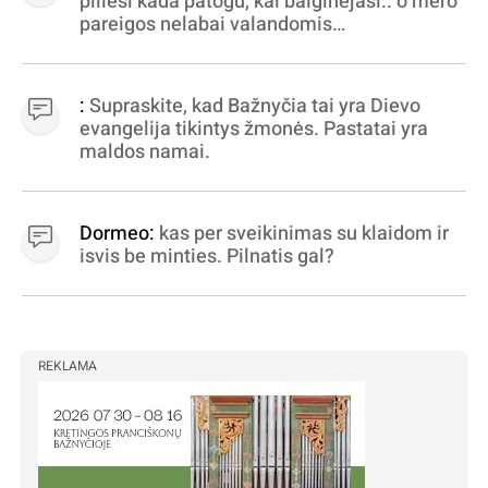
piliesi kada patogu, kai baiginėjasi.. o mero
pareigos nelabai valandomis
apibrėžiamos.. nežinau, bereikalingas oro
virpinimas, ieškokit kur milijonus vagia
dujininkai, elektros aferistai, stadionų
:
Supraskite, kad Bažnyčia tai yra Dievo
statytojai Vilnuje
evangelija tikintys žmonės. Pastatai yra
maldos namai.
Dormeo:
kas per sveikinimas su klaidom ir
isvis be minties. Pilnatis gal?
REKLAMA