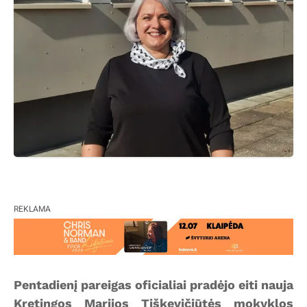
REKLAMA
Pentadienį pareigas oficialiai pradėjo eiti nauja
Kretingos Marijos Tiškevičiūtės mokyklos