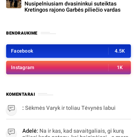
Nusipelniusiam dvasininkui suteiktas
Kretingos rajono Garbės piliečio vardas
BENDRAUKIME
Facebook
4.5K
Instagram
1K
KOMENTARAI
:
Sėkmės Varyk ir toliau Tėvynės labui
Adelė:
Na ir kas, kad savaitgaliais, gi kurą