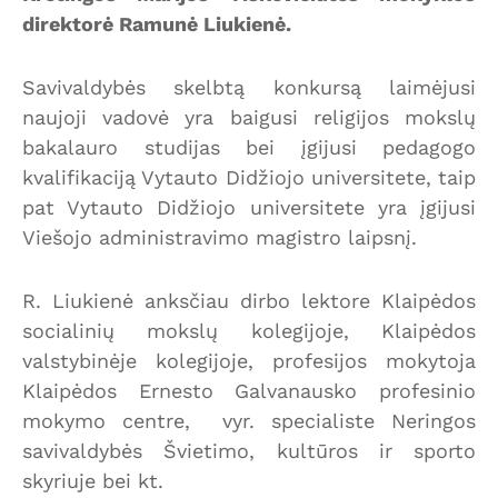
direktorė Ramunė Liukienė.
Savivaldybės skelbtą konkursą laimėjusi
naujoji vadovė yra baigusi religijos mokslų
bakalauro studijas bei įgijusi pedagogo
kvalifikaciją Vytauto Didžiojo universitete, taip
pat Vytauto Didžiojo universitete yra įgijusi
Viešojo administravimo magistro laipsnį.
R. Liukienė anksčiau dirbo lektore Klaipėdos
socialinių mokslų kolegijoje, Klaipėdos
valstybinėje kolegijoje, profesijos mokytoja
Klaipėdos Ernesto Galvanausko profesinio
mokymo centre, vyr. specialiste Neringos
savivaldybės Švietimo, kultūros ir sporto
skyriuje bei kt.