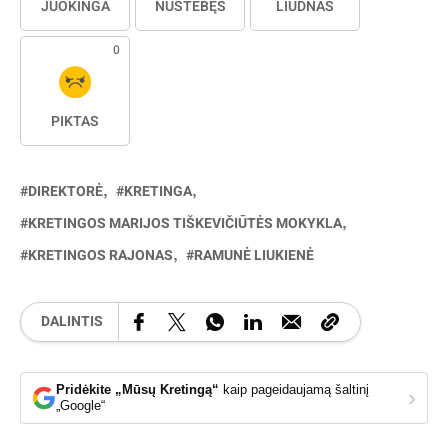
JUOKINGA
NUSTEBĘS
LIŪDNAS
0
PIKTAS
DIREKTORĖ
KRETINGA
KRETINGOS MARIJOS TIŠKEVIČIŪTĖS MOKYKLA
KRETINGOS RAJONAS
RAMUNĖ LIUKIENĖ
DALINTIS
Pridėkite „Mūsų Kretingą“
kaip pageidaujamą šaltinį
›
„Google“