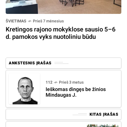
ŠVIETIMAS
Prieš 7 mėnesius
Kretingos rajono mokyklose sausio 5–6
d. pamokos vyks nuotoliniu būdu
ANKSTESNIS ĮRAŠAS
112
Prieš 3 metus
Ieškomas dingęs be žinios
Mindaugas J.
KITAS ĮRAŠAS