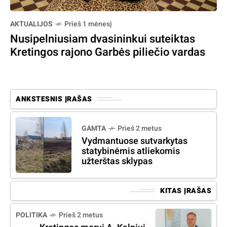
AKTUALIJOS
Prieš 1 mėnesį
Nusipelniusiam dvasininkui suteiktas
Kretingos rajono Garbės piliečio vardas
ANKSTESNIS ĮRAŠAS
GAMTA
Prieš 2 metus
Vydmantuose sutvarkytas
statybinėmis atliekomis
užterštas sklypas
KITAS ĮRAŠAS
POLITIKA
Prieš 2 metus