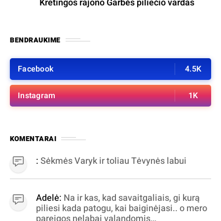
Kretingos rajono Garbės piliečio vardas
BENDRAUKIME
Facebook
4.5K
Instagram
1K
KOMENTARAI
:
Sėkmės Varyk ir toliau Tėvynės labui
Adelė:
Na ir kas, kad savaitgaliais, gi kurą
piliesi kada patogu, kai baiginėjasi.. o mero
pareigos nelabai valandomis