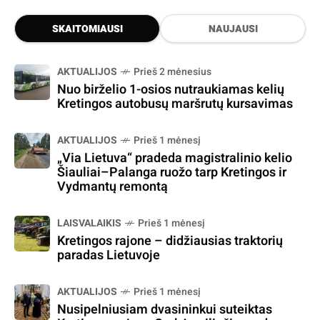
SKAITOMIAUSI
NAUJAUSI
AKTUALIJOS
Prieš 2 mėnesius
Nuo birželio 1-osios nutraukiamas kelių
Kretingos autobusų maršrutų kursavimas
AKTUALIJOS
Prieš 1 mėnesį
„Via Lietuva“ pradeda magistralinio kelio
Šiauliai–Palanga ruožo tarp Kretingos ir
Vydmantų remontą
LAISVALAIKIS
Prieš 1 mėnesį
Kretingos rajone – didžiausias traktorių
paradas Lietuvoje
AKTUALIJOS
Prieš 1 mėnesį
Nusipelniusiam dvasininkui suteiktas