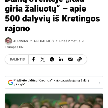
giria žaliuotų“ – apie
500 dalyvių iš Kretingos
rajono
AURIMAS
AKTUALIJOS
Prieš 2 metus
Trumpas URL
DALINTIS
Pridėkite „Mūsų Kretingą“
kaip pageidaujamą šaltinį
›
„Google“