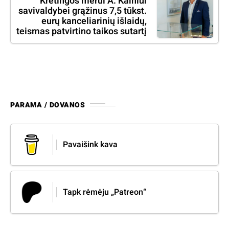
Kretingos merui A. Kalniui
savivaldybei grąžinus 7,5 tūkst.
eurų kanceliarinių išlaidų,
teismas patvirtino taikos sutartį
PARAMA / DOVANOS
Pavaišink kava
Tapk rėmėju „Patreon“