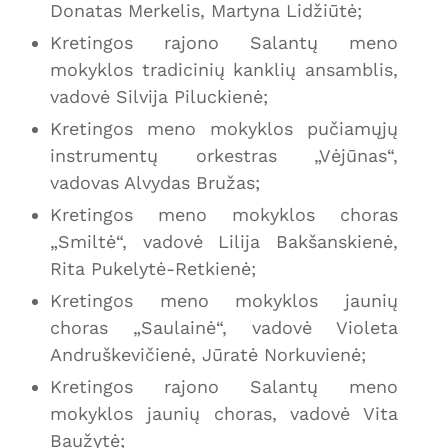
Donatas Merkelis, Martyna Lidžiūtė;
Kretingos rajono Salantų meno
mokyklos tradicinių kanklių ansamblis,
vadovė Silvija Piluckienė;
Kretingos meno mokyklos pučiamųjų
instrumentų orkestras „Vėjūnas“,
vadovas Alvydas Bružas;
Kretingos meno mokyklos choras
„Smiltė“, vadovė Lilija Bakšanskienė,
Rita Pukelytė-Retkienė;
Kretingos meno mokyklos jaunių
choras „Saulainė“, vadovė Violeta
Andruškevičienė, Jūratė Norkuvienė;
Kretingos rajono Salantų meno
mokyklos jaunių choras, vadovė Vita
Baužytė;