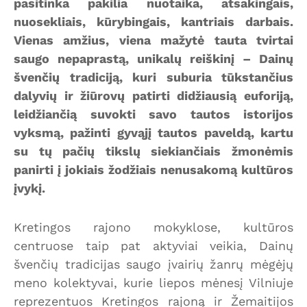
pasitinka pakilia nuotaika, atsakingais,
nuosekliais, kūrybingais, kantriais darbais.
Vienas amžius, viena mažytė tauta tvirtai
saugo nepaprastą, unikalų reiškinį – Dainų
švenčių tradiciją, kuri suburia tūkstančius
dalyvių ir žiūrovų patirti didžiausią euforiją,
leidžiančią suvokti savo tautos istorijos
vyksmą, pažinti gyvąjį tautos paveldą, kartu
su tų pačių tikslų siekiančiais žmonėmis
panirti į jokiais žodžiais nenusakomą kultūros
įvykį.
Kretingos rajono mokyklose, kultūros
centruose taip pat aktyviai veikia, Dainų
švenčių tradicijas saugo įvairių žanrų mėgėjų
meno kolektyvai, kurie liepos mėnesį Vilniuje
reprezentuos Kretingos rajoną ir Žemaitijos