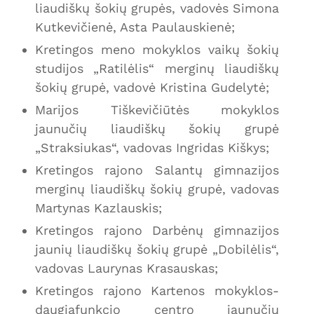
liaudiškų šokių grupės, vadovės Simona
Kutkevičienė, Asta Paulauskienė;
Kretingos meno mokyklos vaikų šokių
studijos „Ratilėlis“ merginų liaudiškų
šokių grupė, vadovė Kristina Gudelytė;
Marijos Tiškevičiūtės mokyklos
jaunučių liaudiškų šokių grupė
„Straksiukas“, vadovas Ingridas Kiškys;
Kretingos rajono Salantų gimnazijos
merginų liaudiškų šokių grupė, vadovas
Martynas Kazlauskis;
Kretingos rajono Darbėnų gimnazijos
jaunių liaudiškų šokių grupė „Dobilėlis“,
vadovas Laurynas Krasauskas;
Kretingos rajono Kartenos mokyklos-
daugiafunkcio centro jaunučių