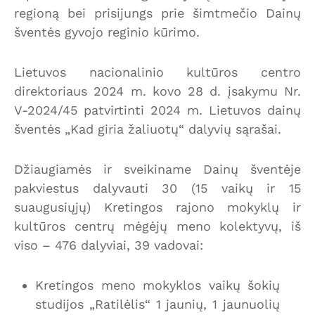
regioną bei prisijungs prie šimtmečio Dainų
šventės gyvojo reginio kūrimo.
Lietuvos nacionalinio kultūros centro
direktoriaus 2024 m. kovo 28 d. įsakymu Nr.
V-2024/45 patvirtinti 2024 m. Lietuvos dainų
šventės „Kad giria žaliuotų“ dalyvių sąrašai.
Džiaugiamės ir sveikiname Dainų šventėje
pakviestus dalyvauti 30 (15 vaikų ir 15
suaugusiųjų) Kretingos rajono mokyklų ir
kultūros centrų mėgėjų meno kolektyvų, iš
viso – 476 dalyviai, 39 vadovai:
Kretingos meno mokyklos vaikų šokių
studijos „Ratilėlis“ 1 jaunių, 1 jaunuolių