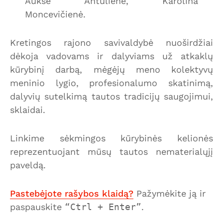
Auksė Antulienė, Karolina
Moncevičienė.
Kretingos rajono savivaldybė nuoširdžiai
dėkoja vadovams ir dalyviams už atkaklų
kūrybinį darbą, mėgėjų meno kolektyvų
meninio lygio, profesionalumo skatinimą,
dalyvių sutelkimą tautos tradicijų saugojimui,
sklaidai.
Linkime sėkmingos kūrybinės kelionės
reprezentuojant mūsų tautos nematerialųjį
paveldą.
Pastebėjote rašybos klaidą?
Pažymėkite ją ir
paspauskite
Ctrl + Enter
.