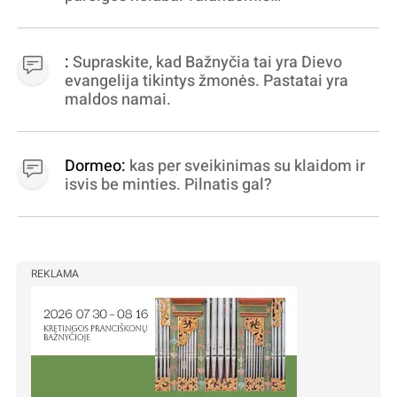
apibrėžiamos.. nežinau, bereikalingas oro
virpinimas, ieškokit kur milijonus vagia
dujininkai, elektros aferistai, stadionų
:
Supraskite, kad Bažnyčia tai yra Dievo
statytojai Vilnuje
evangelija tikintys žmonės. Pastatai yra
maldos namai.
Dormeo:
kas per sveikinimas su klaidom ir
isvis be minties. Pilnatis gal?
REKLAMA