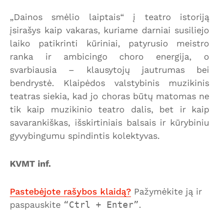
„Dainos smėlio laiptais“ į teatro istoriją
įsirašys kaip vakaras, kuriame darniai susiliejo
laiko patikrinti kūriniai, patyrusio meistro
ranka ir ambicingo choro energija, o
svarbiausia – klausytojų jautrumas bei
bendrystė. Klaipėdos valstybinis muzikinis
teatras siekia, kad jo choras būtų matomas ne
tik kaip muzikinio teatro dalis, bet ir kaip
savarankiškas, išskirtiniais balsais ir kūrybiniu
gyvybingumu spindintis kolektyvas.
KVMT inf.
Pastebėjote rašybos klaidą?
Pažymėkite ją ir
paspauskite
Ctrl + Enter
.