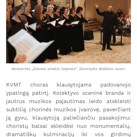
Koncertas „Dainos smėlio laiptais“. Dominyko Mažūno nuotr.
KVMT choras klausytojams padovanojo
ypatingą patirtį. Kolektyvo sceninė branda ir
jautrus muzikos pajautimas leido atskleisti
subtilią chorinės muzikos įvairovę, paverčiant
ją gyvu, klausytoją paliečiančiu pasakojimu:
choristų balsai skleidėsi nuo monumentalių,
dramatiškų kulminacijų iki vos girdimų