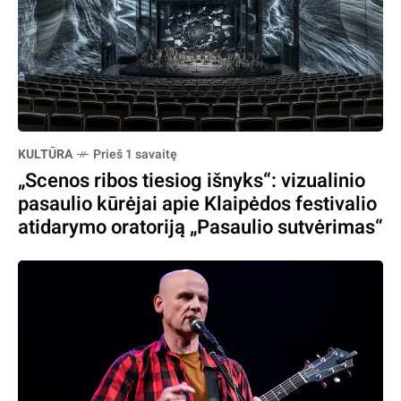
KULTŪRA
Prieš 1 savaitę
„Scenos ribos tiesiog išnyks“: vizualinio
pasaulio kūrėjai apie Klaipėdos festivalio
atidarymo oratoriją „Pasaulio sutvėrimas“