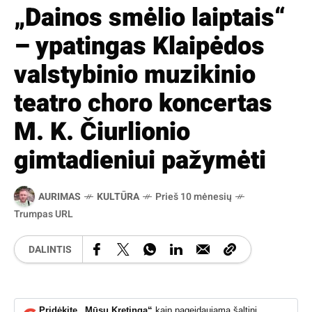
„Dainos smėlio laiptais“
– ypatingas Klaipėdos
valstybinio muzikinio
teatro choro koncertas
M. K. Čiurlionio
gimtadieniui pažymėti
AURIMAS
KULTŪRA
Prieš 10 mėnesių
Trumpas URL
DALINTIS
Pridėkite „Mūsų Kretingą“
kaip pageidaujamą šaltinį