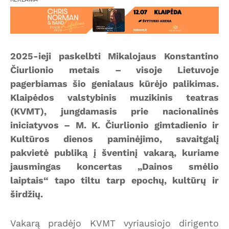
2025-ieji paskelbti Mikalojaus Konstantino
Čiurlionio metais – visoje Lietuvoje
pagerbiamas šio genialaus kūrėjo palikimas.
Klaipėdos valstybinis muzikinis teatras
(KVMT), jungdamasis prie nacionalinės
iniciatyvos – M. K. Čiurlionio gimtadienio ir
Kultūros dienos paminėjimo, savaitgalį
pakvietė publiką į šventinį vakarą, kuriame
jausmingas koncertas „Dainos smėlio
laiptais“ tapo tiltu tarp epochų, kultūrų ir
širdžių.
Vakarą pradėjo KVMT vyriausiojo dirigento