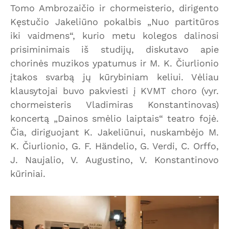
Tomo Ambrozaičio ir chormeisterio, dirigento
Kęstučio Jakeliūno pokalbis „Nuo partitūros
iki vaidmens“, kurio metu kolegos dalinosi
prisiminimais iš studijų, diskutavo apie
chorinės muzikos ypatumus ir M. K. Čiurlionio
įtakos svarbą jų kūrybiniam keliui. Vėliau
klausytojai buvo pakviesti į KVMT choro (vyr.
chormeisteris Vladimiras Konstantinovas)
koncertą „Dainos smėlio laiptais“ teatro fojė.
Čia, diriguojant K. Jakeliūnui, nuskambėjo M.
K. Čiurlionio, G. F. Händelio, G. Verdi, C. Orffo,
J. Naujalio, V. Augustino, V. Konstantinovo
kūriniai.