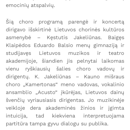
emocinių atspalvių.
Šią choro programą parengė ir koncertą
dirigavo išskirtinė Lietuvos chorinės kultūros
asmenybė – Kęstutis Jakeliūnas. Baigęs
Klaipėdos Eduardo Balsio menų gimnaziją ir
studijavęs Lietuvos muzikos ir teatro
akademijoje, šiandien jis pelnytai laikomas
vienu ryškiausių šalies choro vadovų ir
dirigentų. K. Jakeliūnas – Kauno mišraus
choro „Kamertonas“ meno vadovas, vokalinio
ansamblio „Acusto“ įkūrėjas, Lietuvos dainų
švenčių vyriausiasis dirigentas. Jo muzikinėje
veikloje dera akademinės žinios ir įgimta
intuicija, tad kiekviena interpretuojama
partitūra tampa gyvu dialogu su publika.