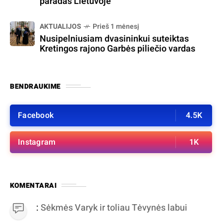
paradas Lietuvoje
AKTUALIJOS
Prieš 1 mėnesį
Nusipelniusiam dvasininkui suteiktas
Kretingos rajono Garbės piliečio vardas
BENDRAUKIME
Facebook
4.5K
Instagram
1K
KOMENTARAI
:
Sėkmės Varyk ir toliau Tėvynės labui