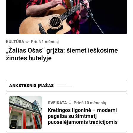
KULTŪRA
Prieš 1 mėnesį
„Žalias Ošas“ grįžta: šiemet ieškosime
žinutės butelyje
ANKSTESNIS ĮRAŠAS
SVEIKATA
Prieš 10 mėnesių
Kretingos ligoninė – moderni
pagalba su šimtmetį
puoselėjamomis tradicijomis