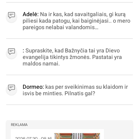
Adelė:
Na ir kas, kad savaitgaliais, gi kurą
piliesi kada patogu, kai baiginėjasi.. o mero
pareigos nelabai valandomis
apibrėžiamos.. nežinau, bereikalingas oro
virpinimas, ieškokit kur milijonus vagia
dujininkai, elektros aferistai, stadionų
:
Supraskite, kad Bažnyčia tai yra Dievo
statytojai Vilnuje
evangelija tikintys žmonės. Pastatai yra
maldos namai.
Dormeo:
kas per sveikinimas su klaidom ir
isvis be minties. Pilnatis gal?
REKLAMA