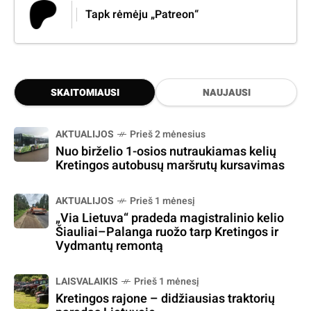
Tapk rėmėju „Patreon“
SKAITOMIAUSI
NAUJAUSI
AKTUALIJOS
Prieš 2 mėnesius
Nuo birželio 1-osios nutraukiamas kelių
Kretingos autobusų maršrutų kursavimas
AKTUALIJOS
Prieš 1 mėnesį
„Via Lietuva“ pradeda magistralinio kelio
Šiauliai–Palanga ruožo tarp Kretingos ir
Vydmantų remontą
LAISVALAIKIS
Prieš 1 mėnesį
Kretingos rajone – didžiausias traktorių