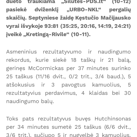
dueto traukiama „Šilutės-PDS.lt“ (10-12)
pasiekė dviženklį „URBO-NKL“ pergalių
skaičių. Septyniese žaidę Kęstučio Mačijausko
vyrai išvykoje 93:81 (35:25, 20:16, 14:19, 24:21)
įveikė „Kretingą-Rivile“ (10-11).
Asmeninius rezultatyvumo ir naudingumo
rekordus, kurie siekė 18 taškų ir 21 balą,
gerinęs McCormickas per 37 minutes surinko
25 taškus (11/16 dvit., 0/2 trit., 3/4 baud.), 5
atšokusius ir 3 pavogtus kamuolius, 5
rezultatyvius perdavimus, 4 klaidas bei 30
naudingumo balų.
Toks pats rezultatyvus buvęs Hutchinsonas
per 34 minutes sumetė 25 taškus (6/6 dvit.,
3/6 trit.), sučiupo 5 ir nugvelbė 3 kamuolius,