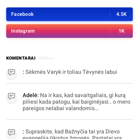
Facebook
4.5K
Instagram
1K
KOMENTARAI
:
Sėkmės Varyk ir toliau Tėvynės labui
Adelė:
Na ir kas, kad savaitgaliais, gi kurą
piliesi kada patogu, kai baiginėjasi.. o mero
pareigos nelabai valandomis
apibrėžiamos.. nežinau, bereikalingas oro
virpinimas, ieškokit kur milijonus vagia
dujininkai, elektros aferistai, stadionų
:
Supraskite, kad Bažnyčia tai yra Dievo
statytojai Vilnuje
evangelija tikintys žmonės. Pastatai yra