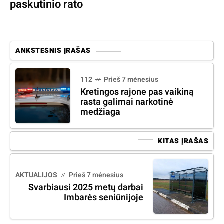
paskutinio rato
ANKSTESNIS ĮRAŠAS
112
Prieš 7 mėnesius
Kretingos rajone pas vaikiną
rasta galimai narkotinė
medžiaga
KITAS ĮRAŠAS
AKTUALIJOS
Prieš 7 mėnesius
Svarbiausi 2025 metų darbai
Imbarės seniūnijoje