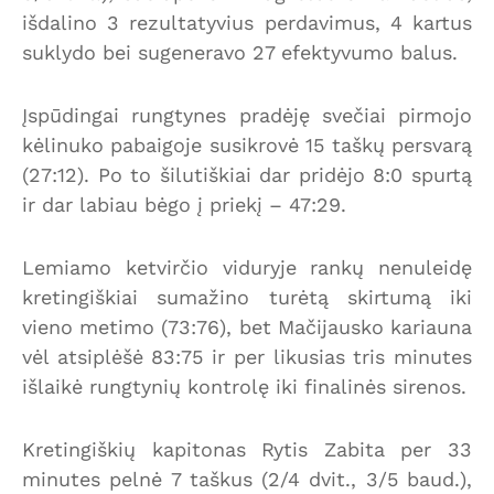
išdalino 3 rezultatyvius perdavimus, 4 kartus
suklydo bei sugeneravo 27 efektyvumo balus.
Įspūdingai rungtynes pradėję svečiai pirmojo
kėlinuko pabaigoje susikrovė 15 taškų persvarą
(27:12). Po to šilutiškiai dar pridėjo 8:0 spurtą
ir dar labiau bėgo į priekį – 47:29.
Lemiamo ketvirčio viduryje rankų nenuleidę
kretingiškiai sumažino turėtą skirtumą iki
vieno metimo (73:76), bet Mačijausko kariauna
vėl atsiplėšė 83:75 ir per likusias tris minutes
išlaikė rungtynių kontrolę iki finalinės sirenos.
Kretingiškių kapitonas Rytis Zabita per 33
minutes pelnė 7 taškus (2/4 dvit., 3/5 baud.),