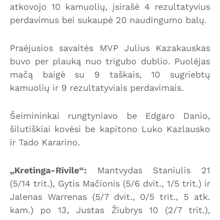
atkovojo 10 kamuolių, įsirašė 4 rezultatyvius
perdavimus bei sukaupė 20 naudingumo balų.
Praėjusios savaitės MVP Julius Kazakauskas
buvo per plauką nuo trigubo dublio. Puolėjas
mačą baigė su 9 taškais, 10 sugriebtų
kamuolių ir 9 rezultatyviais perdavimais.
Šeimininkai rungtyniavo be Edgaro Danio,
šilutiškiai kovėsi be kapitono Luko Kazlausko
ir Tado Kararino.
„Kretinga-Rivile“:
Mantvydas Staniulis 21
(5/14 trit.), Gytis Mačionis (5/6 dvit., 1/5 trit.) ir
Jalenas Warrenas (5/7 dvit., 0/5 trit., 5 atk.
kam.) po 13, Justas Žiubrys 10 (2/7 trit.),