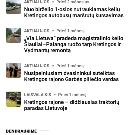
AKTUALIJOS
Prieš 2 mėnesius
Nuo birželio 1-osios nutraukiamas kelių
Kretingos autobusų maršrutų kursavimas
AKTUALIJOS
Prieš 1 mėnesį
„Via Lietuva“ pradeda magistralinio kelio
Šiauliai–Palanga ruožo tarp Kretingos ir
Vydmantų remontą
AKTUALIJOS
Prieš 1 mėnesį
Nusipelniusiam dvasininkui suteiktas
Kretingos rajono Garbės piliečio vardas
LAISVALAIKIS
Prieš 1 mėnesį
Kretingos rajone – didžiausias traktorių
paradas Lietuvoje
BENDRAUKIME