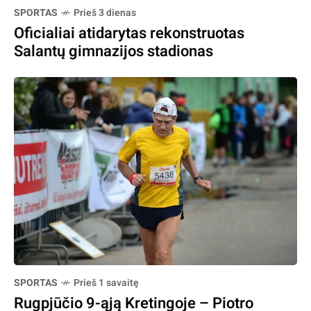
SPORTAS
Prieš 3 dienas
Oficialiai atidarytas rekonstruotas
Salantų gimnazijos stadionas
SPORTAS
Prieš 1 savaitę
Rugpjūčio 9-ąją Kretingoje – Piotro