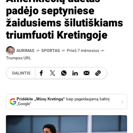
padėjo septyniese
žaidusiems šilutiškiams
triumfuoti Kretingoje
AURIMAS
SPORTAS
Prieš 7 mėnesius
Trumpas URL
DALINTIS
Pridėkite „Mūsų Kretingą“
kaip pageidaujamą šaltinį
›
„Google“