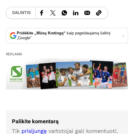
DALINTIS
Pridėkite „Mūsų Kretingą“
kaip pageidaujamą šaltinį
›
„Google“
REKLAMA
Palikite komentarą
Tik
prisijungę
vartotojai gali komentuoti.