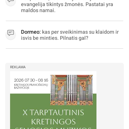
statytojai Vilnuje
evangelija tikintys žmonės. Pastatai yra
maldos namai.
Dormeo:
kas per sveikinimas su klaidom ir
isvis be minties. Pilnatis gal?
REKLAMA