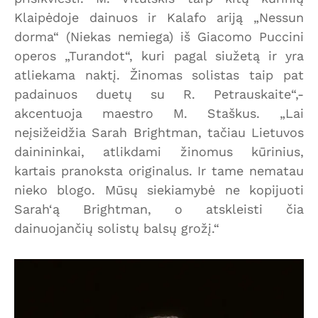
Klaipėdoje dainuos ir Kalafo ariją „Nessun
dorma“ (Niekas nemiega) iš Giacomo Puccini
operos „Turandot“, kuri pagal siužetą ir yra
atliekama naktį. Žinomas solistas taip pat
padainuos duetų su R. Petrauskaite“,-
akcentuoja maestro M. Staškus. „Lai
neįsižeidžia Sarah Brightman, tačiau Lietuvos
dainininkai, atlikdami žinomus kūrinius,
kartais pranoksta originalus. Ir tame nematau
nieko blogo. Mūsų siekiamybė ne kopijuoti
Sarah‘ą Brightman, o atskleisti čia
dainuojančių solistų balsų grožį.“