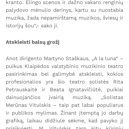
kranto. Elingo scenos ir dažno vakaro renginių
palydovo mėnulio derinys, kartu su nuostabia
muzika, žada nepamirštamą muzikos, šviesų ir
istorijų šou“,- sako ji.
Atskleisti balsų grožį
Anot dirigento Martyno Staškaus, „A la luna“ –
puikus Klaipėdos valstybinio muzikinio teatro
pasirinkimas bei galimybė atskleisti, kokios
profesionalios yra šio teatro solistės Rita
Petrauskaitė ir Beata Ignatavičiūtė, puikiai
dainuojančios įvairią muziką. „Solistas
Merūnas Vitulskis – taip pat labai populiarus
ir publikos mylimas. Žinant įtemptą jo darbų
grafiką, laikau didžiule sėkme, kad pavyko jį
prisikviesti. M. Vitulskis tarp kitų kūrinių