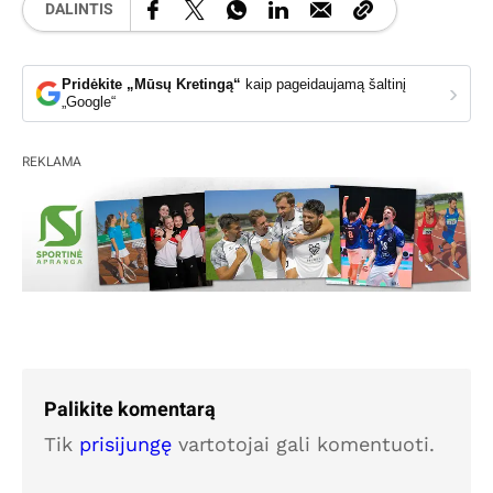
DALINTIS
Pridėkite „Mūsų Kretingą“
kaip pageidaujamą šaltinį
›
„Google“
REKLAMA
Palikite komentarą
Tik
prisijungę
vartotojai gali komentuoti.