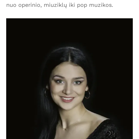
nuo operinio, miuziklų iki pop muzikos.