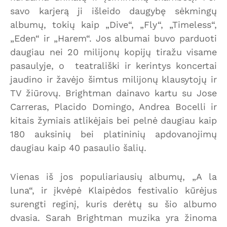
savo karjerą ji išleido daugybę sėkmingų
albumų, tokių kaip „Dive“, „Fly“, „Timeless“,
„Eden“ ir „Harem“. Jos albumai buvo parduoti
daugiau nei 20 milijonų kopijų tiražu visame
pasaulyje, o teatrališki ir kerintys koncertai
jaudino ir žavėjo šimtus milijonų klausytojų ir
TV žiūrovų. Brightman dainavo kartu su Jose
Carreras, Placido Domingo, Andrea Bocelli ir
kitais žymiais atlikėjais bei pelnė daugiau kaip
180 auksinių bei platininių apdovanojimų
daugiau kaip 40 pasaulio šalių.
Vienas iš jos populiariausių albumų, „A la
luna“, ir įkvėpė Klaipėdos festivalio kūrėjus
surengti reginį, kuris derėtų su šio albumo
dvasia. Sarah Brightman muzika yra žinoma