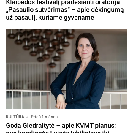
Klaipėdos festivalį pradėsianti oratorija
„Pasaulio sutvėrimas“ – apie dėkingumą
už pasaulį, kuriame gyvename
KULTŪRA
Prieš 1 mėnesį
Goda Giedraitytė – apie KVMT planus: