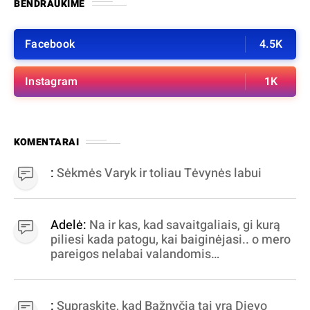
BENDRAUKIME
Facebook
4.5K
Instagram
1K
KOMENTARAI
:
Sėkmės Varyk ir toliau Tėvynės labui
Adelė:
Na ir kas, kad savaitgaliais, gi kurą
piliesi kada patogu, kai baiginėjasi.. o mero
pareigos nelabai valandomis
apibrėžiamos.. nežinau, bereikalingas oro
virpinimas, ieškokit kur milijonus vagia
dujininkai, elektros aferistai, stadionų
:
Supraskite, kad Bažnyčia tai yra Dievo