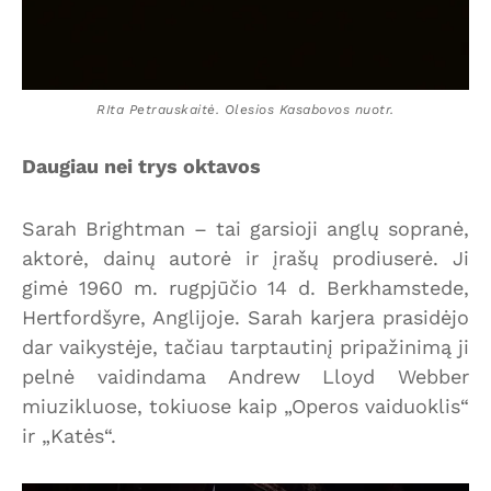
RIta Petrauskaitė. Olesios Kasabovos nuotr.
Daugiau nei trys oktavos
Sarah Brightman – tai garsioji anglų sopranė,
aktorė, dainų autorė ir įrašų prodiuserė. Ji
gimė 1960 m. rugpjūčio 14 d. Berkhamstede,
Hertfordšyre, Anglijoje. Sarah karjera prasidėjo
dar vaikystėje, tačiau tarptautinį pripažinimą ji
pelnė vaidindama Andrew Lloyd Webber
miuzikluose, tokiuose kaip „Operos vaiduoklis“
ir „Katės“.