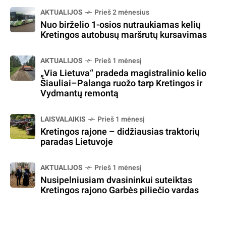
AKTUALIJOS
Prieš 2 mėnesius
Nuo birželio 1-osios nutraukiamas kelių
Kretingos autobusų maršrutų kursavimas
AKTUALIJOS
Prieš 1 mėnesį
„Via Lietuva“ pradeda magistralinio kelio
Šiauliai–Palanga ruožo tarp Kretingos ir
Vydmantų remontą
LAISVALAIKIS
Prieš 1 mėnesį
Kretingos rajone – didžiausias traktorių
paradas Lietuvoje
AKTUALIJOS
Prieš 1 mėnesį
Nusipelniusiam dvasininkui suteiktas
Kretingos rajono Garbės piliečio vardas