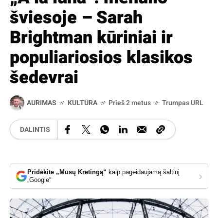
šviesoje – Sarah
Brightman kūriniai ir
populiariosios klasikos
šedevrai
AURIMAS
KULTŪRA
Prieš 2 metus
Trumpas URL
DALINTIS
Pridėkite „Mūsų Kretingą“
kaip pageidaujamą šaltinį
›
„Google“