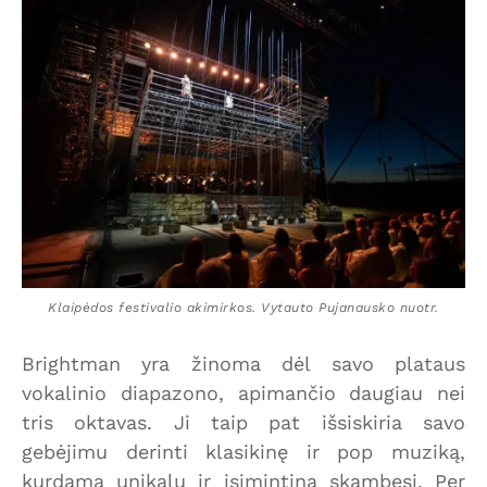
Klaipėdos festivalio akimirkos. Vytauto Pujanausko nuotr.
Brightman yra žinoma dėl savo plataus
vokalinio diapazono, apimančio daugiau nei
tris oktavas. Ji taip pat išsiskiria savo
gebėjimu derinti klasikinę ir pop muziką,
kurdama unikalų ir įsimintiną skambesį. Per