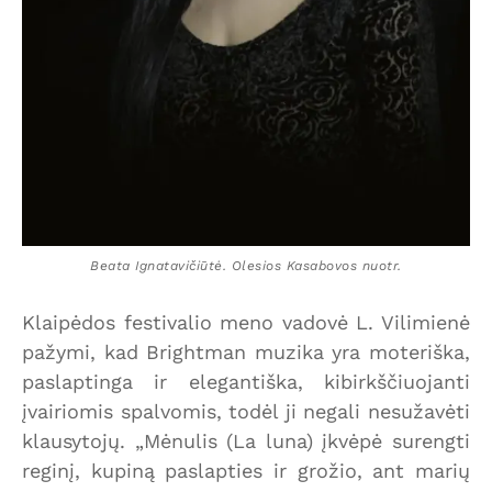
Beata Ignatavičiūtė. Olesios Kasabovos nuotr.
Klaipėdos festivalio meno vadovė L. Vilimienė
pažymi, kad Brightman muzika yra moteriška,
paslaptinga ir elegantiška, kibirkščiuojanti
įvairiomis spalvomis, todėl ji negali nesužavėti
klausytojų. „Mėnulis (La luna) įkvėpė surengti
reginį, kupiną paslapties ir grožio, ant marių