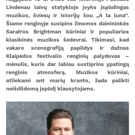
Lindenau laivų statykloje įvyks įspūdingas
muzikos, šviesų ir istorijų šou „A la luna“.
Šiame renginyje susipins žinomos dainininkės
Sarah’os Brightman kūriniai ir populiarios
klasikinės muzikos šedevrai. Tikimasi, kad
vakaro scenografiją papildys ir dažnas
Klaipėdos festivalio renginių palydovas –
mėnulis, kuris dar labiau sustiprins ypatingą
renginio atmosferą. Muzikos kūriniai,
atliekami ant marių kranto, žada palikti
neišdildomą įspūdį klausytojams.