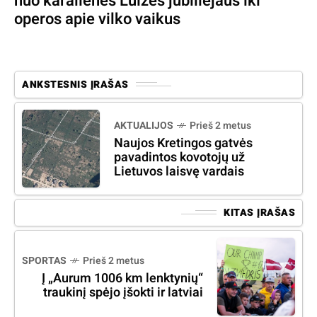
nuo karalienės Luizės jubiliejaus iki
operos apie vilko vaikus
ANKSTESNIS ĮRAŠAS
AKTUALIJOS
Prieš 2 metus
Naujos Kretingos gatvės
pavadintos kovotojų už
Lietuvos laisvę vardais
KITAS ĮRAŠAS
SPORTAS
Prieš 2 metus
Į „Aurum 1006 km lenktynių“
traukinį spėjo įšokti ir latviai