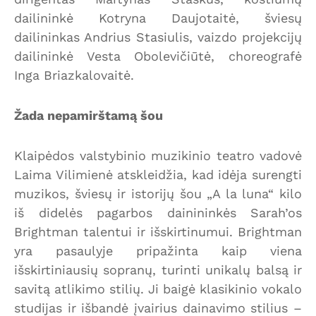
dailininkė Kotryna Daujotaitė, šviesų
dailininkas Andrius Stasiulis, vaizdo projekcijų
dailininkė Vesta Obolevičiūtė, choreografė
Inga Briazkalovaitė.
Žada nepamirštamą šou
Klaipėdos valstybinio muzikinio teatro vadovė
Laima Vilimienė atskleidžia, kad idėja surengti
muzikos, šviesų ir istorijų šou „A la luna“ kilo
iš didelės pagarbos dainininkės Sarah’os
Brightman talentui ir išskirtinumui. Brightman
yra pasaulyje pripažinta kaip viena
išskirtiniausių sopranų, turinti unikalų balsą ir
savitą atlikimo stilių. Ji baigė klasikinio vokalo
studijas ir išbandė įvairius dainavimo stilius –