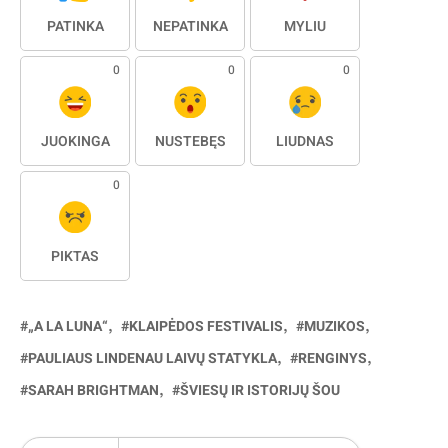
PATINKA
NEPATINKA
MYLIU
0
0
0
JUOKINGA
NUSTEBĘS
LIŪDNAS
0
PIKTAS
„A LA LUNA“
KLAIPĖDOS FESTIVALIS
MUZIKOS
PAULIAUS LINDENAU LAIVŲ STATYKLA
RENGINYS
SARAH BRIGHTMAN
ŠVIESŲ IR ISTORIJŲ ŠOU