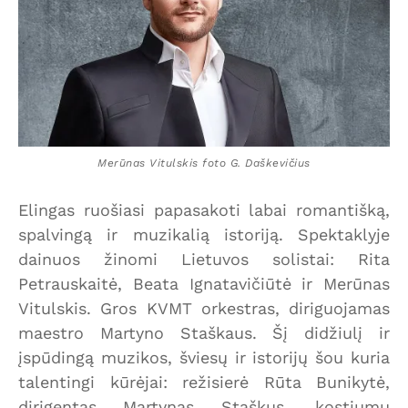
Merūnas Vitulskis foto G. Daškevičius
Elingas ruošiasi papasakoti labai romantišką,
spalvingą ir muzikalią istoriją. Spektaklyje
dainuos žinomi Lietuvos solistai: Rita
Petrauskaitė, Beata Ignatavičiūtė ir Merūnas
Vitulskis. Gros KVMT orkestras, diriguojamas
maestro Martyno Staškaus. Šį didžiulį ir
įspūdingą muzikos, šviesų ir istorijų šou kuria
talentingi kūrėjai: režisierė Rūta Bunikytė,
dirigentas Martynas Staškus, kostiumų