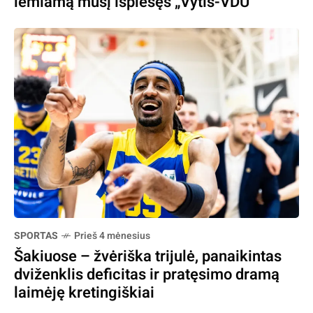
lemiamą mūšį išplėšęs „Vytis-VDU“
SPORTAS
Prieš 4 mėnesius
Šakiuose – žvėriška trijulė, panaikintas
dviženklis deficitas ir pratęsimo dramą
laimėję kretingiškiai