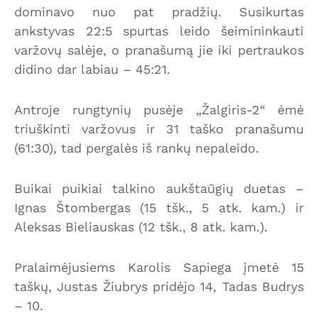
dominavo nuo pat pradžių. Susikurtas
ankstyvas 22:5 spurtas leido šeimininkauti
varžovų salėje, o pranašumą jie iki pertraukos
didino dar labiau – 45:21.
Antroje rungtynių pusėje „Žalgiris-2“ ėmė
triuškinti varžovus ir 31 taško pranašumu
(61:30), tad pergalės iš rankų nepaleido.
Buikai puikiai talkino aukštaūgių duetas –
Ignas Štombergas (15 tšk., 5 atk. kam.) ir
Aleksas Bieliauskas (12 tšk., 8 atk. kam.).
Pralaimėjusiems Karolis Sapiega įmetė 15
taškų, Justas Žiubrys pridėjo 14, Tadas Budrys
– 10.