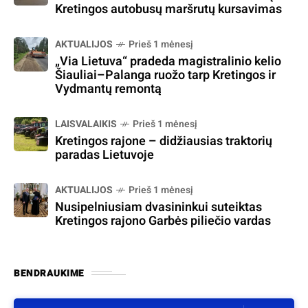
Kretingos autobusų maršrutų kursavimas
AKTUALIJOS
Prieš 1 mėnesį
„Via Lietuva“ pradeda magistralinio kelio
Šiauliai–Palanga ruožo tarp Kretingos ir
Vydmantų remontą
LAISVALAIKIS
Prieš 1 mėnesį
Kretingos rajone – didžiausias traktorių
paradas Lietuvoje
AKTUALIJOS
Prieš 1 mėnesį
Nusipelniusiam dvasininkui suteiktas
Kretingos rajono Garbės piliečio vardas
BENDRAUKIME