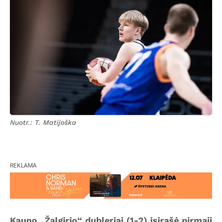
Nuotr.: T. Matijoška
REKLAMA
Kauno „Žalgirio“ dubleriai (1-2) įsirašė pirmąjį