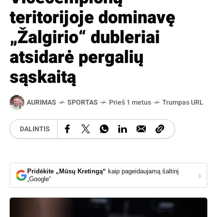
teritorijoje dominavę
„Žalgirio“ dubleriai
atsidarė pergalių
sąskaitą
AURIMAS
SPORTAS
Prieš 1 metus
Trumpas URL
DALINTIS
Pridėkite „Mūsų Kretingą“
kaip pageidaujamą šaltinį
›
„Google“