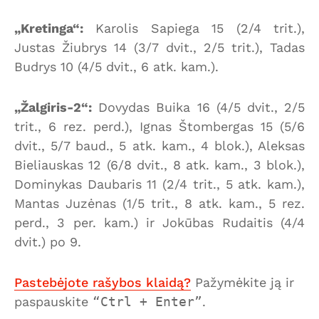
„Kretinga“:
Karolis Sapiega 15 (2/4 trit.),
Justas Žiubrys 14 (3/7 dvit., 2/5 trit.), Tadas
Budrys 10 (4/5 dvit., 6 atk. kam.).
„Žalgiris-2“:
Dovydas Buika 16 (4/5 dvit., 2/5
trit., 6 rez. perd.), Ignas Štombergas 15 (5/6
dvit., 5/7 baud., 5 atk. kam., 4 blok.), Aleksas
Bieliauskas 12 (6/8 dvit., 8 atk. kam., 3 blok.),
Dominykas Daubaris 11 (2/4 trit., 5 atk. kam.),
Mantas Juzėnas (1/5 trit., 8 atk. kam., 5 rez.
perd., 3 per. kam.) ir Jokūbas Rudaitis (4/4
dvit.) po 9.
Pastebėjote rašybos klaidą?
Pažymėkite ją ir
paspauskite
Ctrl + Enter
.