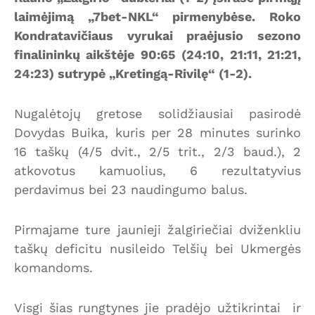
laimėjimą „7bet-NKL“ pirmenybėse. Roko
Kondratavičiaus vyrukai praėjusio sezono
finalininkų aikštėje 90:65 (24:10, 21:11, 21:21,
24:23) sutrypė „Kretingą-Rivilę“ (1-2).
Nugalėtojų gretose solidžiausiai pasirodė
Dovydas Buika, kuris per 28 minutes surinko
16 taškų (4/5 dvit., 2/5 trit., 2/3 baud.), 2
atkovotus kamuolius, 6 rezultatyvius
perdavimus bei 23 naudingumo balus.
Pirmajame ture jaunieji žalgiriečiai dviženkliu
taškų deficitu nusileido Telšių bei Ukmergės
komandoms.
Visgi šias rungtynes jie pradėjo užtikrintai ir