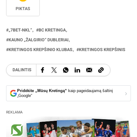
PIKTAS
„7BET-NKL“
BC KRETINGA
KAUNO „ŽALGIRIO“ DUBLERIAI
KRETINGOS KREPŠINIO KLUBAS
KRETINGOS KREPŠINIS
DALINTIS
Pridėkite „Mūsų Kretingą“
kaip pageidaujamą šaltinį
›
„Google“
REKLAMA