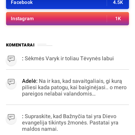
Facebook
4.5K
Instagram
1K
KOMENTARAI
:
Sėkmės Varyk ir toliau Tėvynės labui
Adelė:
Na ir kas, kad savaitgaliais, gi kurą
piliesi kada patogu, kai baiginėjasi.. o mero
pareigos nelabai valandomis
apibrėžiamos.. nežinau, bereikalingas oro
virpinimas, ieškokit kur milijonus vagia
dujininkai, elektros aferistai, stadionų
:
Supraskite, kad Bažnyčia tai yra Dievo
statytojai Vilnuje
evangelija tikintys žmonės. Pastatai yra
maldos namai.