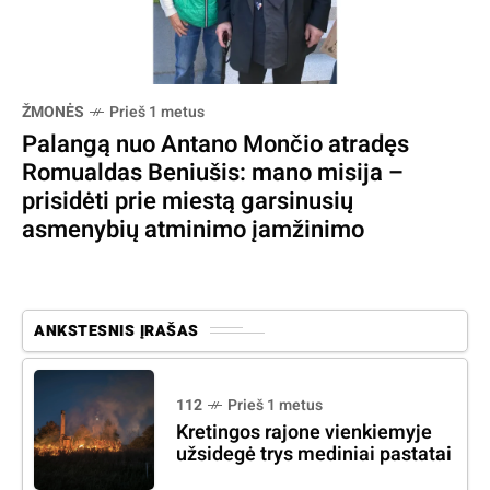
ŽMONĖS
Prieš 1 metus
Palangą nuo Antano Mončio atradęs
Romualdas Beniušis: mano misija –
prisidėti prie miestą garsinusių
asmenybių atminimo įamžinimo
ANKSTESNIS ĮRAŠAS
112
Prieš 1 metus
Kretingos rajone vienkiemyje
užsidegė trys mediniai pastatai