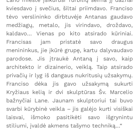
kviesdavo į svečius, šiltai priimdavo. Franciso
tėvo verslininko dirbtuvėje Antanas gaudavo
medžiagų, metalo, jis virindavo, droždavo,
kaldavo… Vienas po kito atsirado kūriniai.
Francisas jam pristatė savo draugus
menininkus, jie įkūrė grupę, kartu dalyvaudavo
parodose. Jis įtraukė Antaną į savo, kaip
architekto ir dizainerio, veiklą. Taip atsirado
privačių ir lyg iš dangaus nukritusių užsakymų.
Franciso dėka jis gavo užsakymą sukurti
Kryžiaus kelią ir dvi skulptūras Šv. Marcelio
bažnyčiai Lane. Jaunam skulptoriui tai buvo
svarbi kūrybinė veikla – jis galėjo kurti visiškai
laisvai, išmoko pasitikėti savo išgrynintu
stiliumi, įvaldė akmens tašymo techniką…“