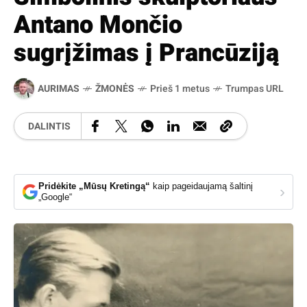
Antano Mončio
sugrįžimas į Prancūziją
AURIMAS
ŽMONĖS
Prieš 1 metus
Trumpas URL
DALINTIS
Pridėkite „Mūsų Kretingą“
kaip pageidaujamą šaltinį
›
„Google“