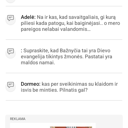
Adelė:
Na ir kas, kad savaitgaliais, gi kurą
piliesi kada patogu, kai baiginėjasi.. o mero
pareigos nelabai valandomis
apibrėžiamos.. nežinau, bereikalingas oro
virpinimas, ieškokit kur milijonus vagia
dujininkai, elektros aferistai, stadionų
:
Supraskite, kad Bažnyčia tai yra Dievo
statytojai Vilnuje
evangelija tikintys žmonės. Pastatai yra
maldos namai.
Dormeo:
kas per sveikinimas su klaidom ir
isvis be minties. Pilnatis gal?
REKLAMA