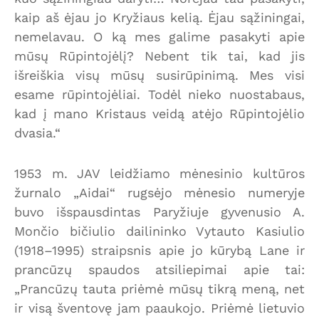
kaip aš ėjau jo Kryžiaus kelią. Ėjau sąžiningai,
nemelavau. O ką mes galime pasakyti apie
mūsų Rūpintojėlį? Nebent tik tai, kad jis
išreiškia visų mūsų susirūpinimą. Mes visi
esame rūpintojėliai. Todėl nieko nuostabaus,
kad į mano Kristaus veidą atėjo Rūpintojėlio
dvasia.“
1953 m. JAV leidžiamo mėnesinio kultūros
žurnalo „Aidai“ rugsėjo mėnesio numeryje
buvo išspausdintas Paryžiuje gyvenusio A.
Mončio bičiulio dailininko Vytauto Kasiulio
(1918–1995) straipsnis apie jo kūrybą Lane ir
prancūzų spaudos atsiliepimai apie tai:
„Prancūzų tauta priėmė mūsų tikrą meną, net
ir visą šventovę jam paaukojo. Priėmė lietuvio