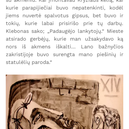
kurie parapijiečiai buvo nepatenkinti, kodėl
jiems nuvertė spalvotus gipsus, bet buvo ir
tokių, kurie labai prisirišo prie tų darbų.
Klebonas sako; „Padaugėjo lankytojų.“ Mieste
atsirado gerbėjų, kurie man užsakydavo ką
nors iš akmens iškalti… Lano bažnyčios
zakristijoje buvo surengta mano piešinių ir
statulėlių paroda.“