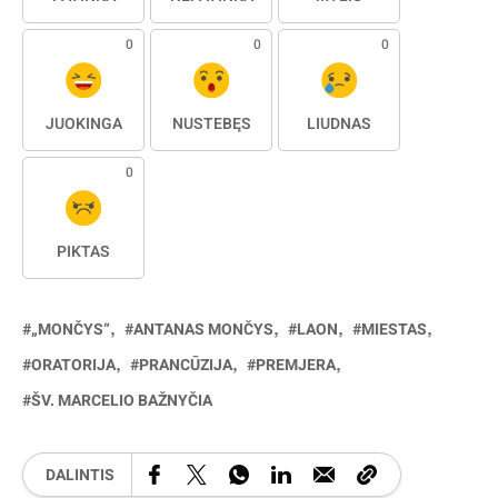
0
0
0
JUOKINGA
NUSTEBĘS
LIŪDNAS
0
PIKTAS
„MONČYS“
ANTANAS MONČYS
LAON
MIESTAS
ORATORIJA
PRANCŪZIJA
PREMJERA
ŠV. MARCELIO BAŽNYČIA
DALINTIS