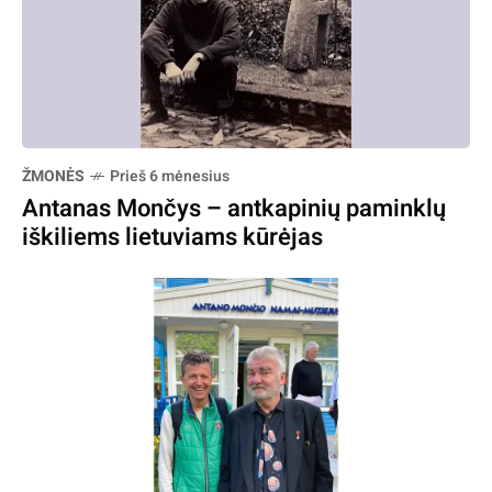
ŽMONĖS
Prieš 6 mėnesius
Antanas Mončys – antkapinių paminklų
iškiliems lietuviams kūrėjas