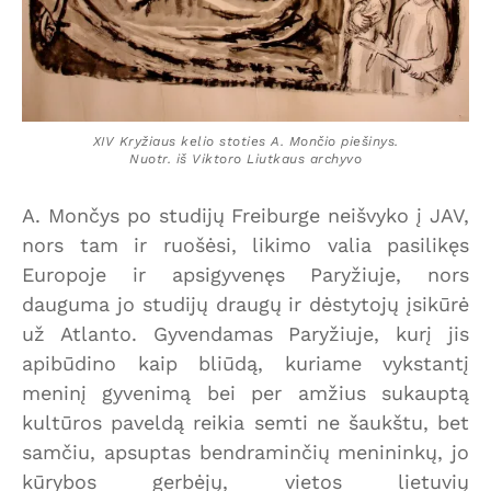
XIV Kryžiaus kelio stoties A. Mončio piešinys.
Nuotr. iš Viktoro Liutkaus archyvo
A. Mončys po studijų Freiburge neišvyko į JAV,
nors tam ir ruošėsi, likimo valia pasilikęs
Europoje ir apsigyvenęs Paryžiuje, nors
dauguma jo studijų draugų ir dėstytojų įsikūrė
už Atlanto. Gyvendamas Paryžiuje, kurį jis
apibūdino kaip bliūdą, kuriame vykstantį
meninį gyvenimą bei per amžius sukauptą
kultūros paveldą reikia semti ne šaukštu, bet
samčiu, apsuptas bendraminčių menininkų, jo
kūrybos gerbėjų, vietos lietuvių