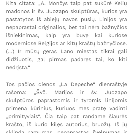
Kita citata: „A. Mončys taip pat sukūrė Kelių
madonos ir šv. Juozapo skulptūras, kurios yra
pastatytos iš abiejų navos pusių. Linijos yra
nepaprastai originalios, bet tai nėra bažnyčios
išniekinimas, kaip yra buvę kai kuriose
moderniose Belgijos ar kitų kraštų bažnyčiose.
(…) Ir mūsų geras Lano miestas tikrai gali
didžiuotis, gal pirmas padaręs tai, ko kiti
nedrįsta.“
Tos pačios dienos „La Depeche“ dienraštyje
rašoma: „Švč. Marijos ir šv. Juozapo
skulptūros paprastomis ir tyromis linijomis
primena kūrinius, kuriuos mes pratę vadinti
„primityviais“. Čia taip pat randame šiaurės
krašto, iš kurio kilęs autorius, bruožų. Iš jų
sklinda ramumas, nepaprastas švelnumas ir