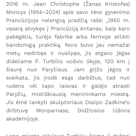
2016 m. Jean Christophe (Žanas Kristofas)
Moncys (1954–2024) apie savo tėvo gyvenimo
Prancūzijoje nelengvą pradžią rašė: „1950 m.
vasarą atvykęs į Prancūziją Antanas, kaip karo
pabėgėlis, turėjo fabrike arba fermoje atlikti
bandomąją praktiką. Nors buvo jau nemažai
metų nedirbęs ir nusilpęs, jis atgavo jėgas
dideliame F. Turbilio uošvio ūkyje, 120 km į
šiaurę nuo Paryžiaus. Jam grįžo jėgos ir
sveikata, jis įrodė esąs darbštus, tad nuo
rudens vėl tapo laisvas ir galėjo atrasti
Paryžių, mistiškiausią menininkams miestą.
Jis ėmė lankyti skulptoriaus Ossipo Zadkine’o
dirbtuvę Monparnase, Didžiosios lūšnos
akademijoje.
Lano mieste įsikūrusi Turbilių šeima jį dažnai