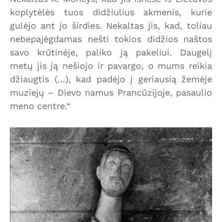
koplytėlės tuos didžiulius akmenis, kurie
gulėjo ant jo širdies. Nekaltas jis, kad, toliau
nebepajėgdamas nešti tokios didžios naštos
savo krūtinėje, paliko ją pakeliui. Daugelį
metų jis ją nešiojo ir pavargo, o mums reikia
džiaugtis (…), kad padėjo į geriausią žemėje
muziejų – Dievo namus Prancūzijoje, pasaulio
meno centre.“