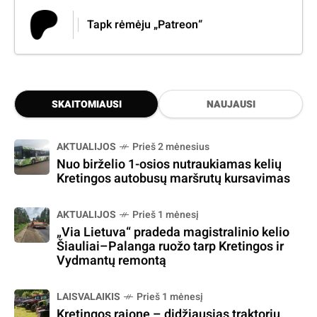
Tapk rėmėju „Patreon“
SKAITOMIAUSI
NAUJAUSI
AKTUALIJOS
Prieš 2 mėnesius
Nuo birželio 1-osios nutraukiamas kelių
Kretingos autobusų maršrutų kursavimas
AKTUALIJOS
Prieš 1 mėnesį
„Via Lietuva“ pradeda magistralinio kelio
Šiauliai–Palanga ruožo tarp Kretingos ir
Vydmantų remontą
LAISVALAIKIS
Prieš 1 mėnesį
Kretingos rajone – didžiausias traktorių