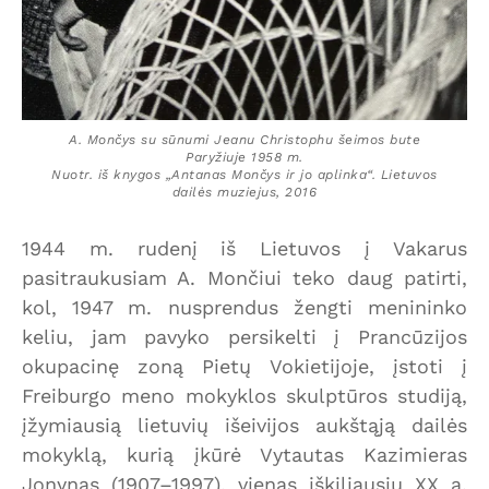
A. Mončys su sūnumi Jeanu Christophu šeimos bute
Paryžiuje 1958 m.
Nuotr. iš knygos „Antanas Mončys ir jo aplinka“. Lietuvos
dailės muziejus, 2016
1944 m. rudenį iš Lietuvos į Vakarus
pasitraukusiam A. Mončiui teko daug patirti,
kol, 1947 m. nusprendus žengti menininko
keliu, jam pavyko persikelti į Prancūzijos
okupacinę zoną Pietų Vokietijoje, įstoti į
Freiburgo meno mokyklos skulptūros studiją,
įžymiausią lietuvių išeivijos aukštąją dailės
mokyklą, kurią įkūrė Vytautas Kazimieras
Jonynas (1907–1997), vienas iškiliausių XX a.