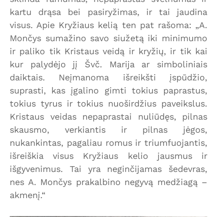
kartu drąsa bei pasiryžimas, ir tai jaudina
visus. Apie Kryžiaus kelią ten pat rašoma: „A.
Mončys sumažino savo siužetą iki minimumo
ir paliko tik Kristaus veidą ir kryžių, ir tik kai
kur palydėjo jį Švč. Marija ar simboliniais
daiktais. Neįmanoma išreikšti įspūdžio,
suprasti, kas įgalino gimti tokius paprastus,
tokius tyrus ir tokius nuoširdžius paveikslus.
Kristaus veidas nepaprastai nuliūdęs, pilnas
skausmo, verkiantis ir pilnas jėgos,
nukankintas, pagaliau romus ir triumfuojantis,
išreiškia visus Kryžiaus kelio jausmus ir
išgyvenimus. Tai yra neginčijamas šedevras,
nes A. Mončys prakalbino negyvą medžiagą –
akmenį.“