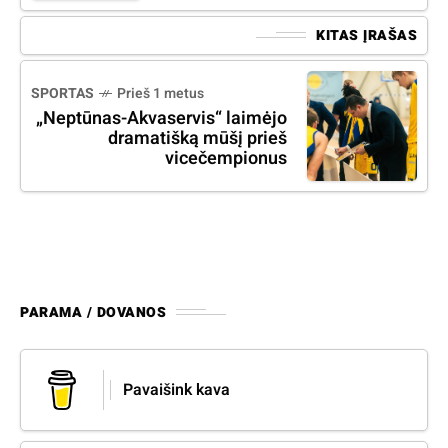
KITAS ĮRAŠAS
SPORTAS
Prieš 1 metus
„Neptūnas-Akvaservis“ laimėjo
dramatišką mūšį prieš
vicečempionus
PARAMA / DOVANOS
Pavaišink kava