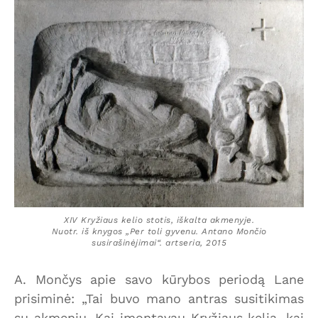
XIV Kryžiaus kelio stotis, iškalta akmenyje.
Nuotr. iš knygos „Per toli gyvenu. Antano Mončio
susirašinėjimai“. artseria, 2015
A. Mončys apie savo kūrybos periodą Lane
prisiminė: „Tai buvo mano antras susitikimas
su akmeniu. Kai įmontavau Kryžiaus kelią, kai