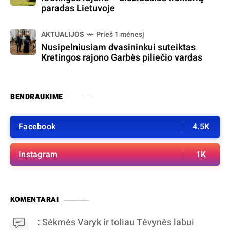
paradas Lietuvoje
AKTUALIJOS
Prieš 1 mėnesį
Nusipelniusiam dvasininkui suteiktas
Kretingos rajono Garbės piliečio vardas
BENDRAUKIME
Facebook
4.5K
Instagram
1K
KOMENTARAI
:
Sėkmės Varyk ir toliau Tėvynės labui