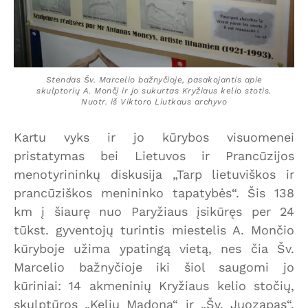
Stendas Šv. Marcelio bažnyčioje, pasakojantis apie
skulptorių A. Mončį ir jo sukurtas Kryžiaus kelio stotis.
Nuotr. iš Viktoro Liutkaus archyvo
Kartu vyks ir jo kūrybos visuomenei
pristatymas bei Lietuvos ir Prancūzijos
menotyrininkų diskusija „Tarp lietuviškos ir
prancūziškos menininko tapatybės“. Šis 138
km į šiaurę nuo Paryžiaus įsikūręs per 24
tūkst. gyventojų turintis miestelis A. Mončio
kūryboje užima ypatingą vietą, nes čia Šv.
Marcelio bažnyčioje iki šiol saugomi jo
kūriniai: 14 akmeninių Kryžiaus kelio stočių,
skulptūros „Kelių Madona“ ir „Šv. Juozapas“,