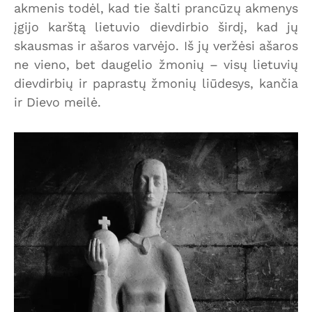
akmenis todėl, kad tie šalti prancūzų akmenys
įgijo karštą lietuvio dievdirbio širdį, kad jų
skausmas ir ašaros varvėjo. Iš jų veržėsi ašaros
ne vieno, bet daugelio žmonių – visų lietuvių
dievdirbių ir paprastų žmonių liūdesys, kančia
ir Dievo meilė.