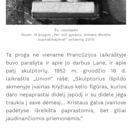
Šv. Juozapas
Nuotr. iš knygos „Per toli gyvenu. Antano Mončio
susirašinėjimai“. artseria, 2015
Ta proga ne viename Prancūzijos laikraštyje
buvo parašyta ir apie jo darbus Lane, ir apie
patį skulptorių. 1952 m. gruodžio 16 d.
laikraštis „Union“ rašė: „Skulptorius išpildo
akmenyje įvairias Kryžiaus kelio figūras, kurios
daro nepaprastai didelį įspūdį ir su didele jėga
traukia į save dėmesį… Kristaus galva įvairiose
padėtyse išreikšta paprastomis, bet giliai
jaudinančiomis priemonėmis.“