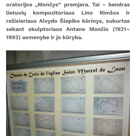
oratorijos „Mončys“ premjera. Tai – bendras
lietuvių kompozitoriaus Lino Rimšos ir
režisieriaus Alvydo Šlepiko kūrinys, sukurtas
sekant skulptoriaus Antano Mončio (1921–
1993) asmenybe ir jo kūryba.