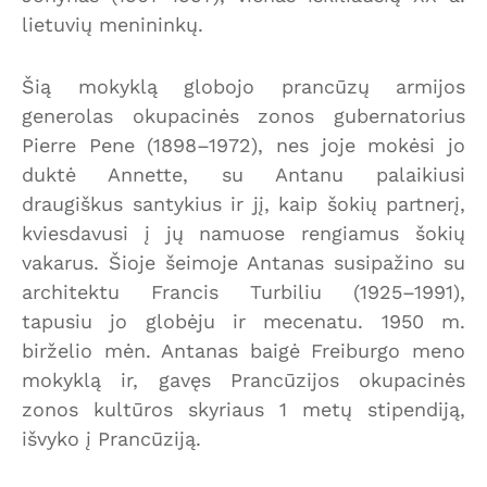
lietuvių menininkų.
Šią mokyklą globojo prancūzų armijos
generolas okupacinės zonos gubernatorius
Pierre Pene (1898–1972), nes joje mokėsi jo
duktė Annette, su Antanu palaikiusi
draugiškus santykius ir jį, kaip šokių partnerį,
kviesdavusi į jų namuose rengiamus šokių
vakarus. Šioje šeimoje Antanas susipažino su
architektu Francis Turbiliu (1925–1991),
tapusiu jo globėju ir mecenatu. 1950 m.
birželio mėn. Antanas baigė Freiburgo meno
mokyklą ir, gavęs Prancūzijos okupacinės
zonos kultūros skyriaus 1 metų stipendiją,
išvyko į Prancūziją.