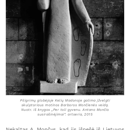
Piligrimų globėjoje Kelių Madonoje galima įžvelgti
skulptoriaus motinos Barboros Mončienės veidą.
Nuotr. iš knygos „Per toli gyvenu. Antano Mončio
susirašinėjimai“. artseria, 2015
Nekaltas A. Mončys, kad jis išnešė iš Lietuvos