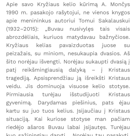
Apie savo Kryžiaus kelio kūrimą A. Mončys
1990 m. pasakojo rašytojui, ne vienos knygos
apie menininkus autoriui Tomui Sakalauskui
(1932–2015): „Buvau nusivylęs tais visais
abrozdėliais, kuriuos matydavau bažnyčiose.
Kryžiaus kelias pavaizduotas juose su
peizažais, su miniom, nesukaupia dvasios. Aš
šito norėjau išvengti. Norėjau sukaupti dvasią į
patį reikšmingiausią dalyką – į Kristaus
tragediją. Apsisprendžiau ją išreikšti Kristaus
veidu. Jis dominuoja visuose kelio stotyse.
Pirmiausia turėjau išstudijuoti Kristaus
gyvenimą. Darydamas piešinius, pats ėjau
kartu su juo tuos kelius. Įsijaučiau į Kristaus
situaciją. Kai kuriose stotyse man pačiam
riedėjo ašaros Buvau labai įsijautęs. Turėjau
kuo sąžiningiau daryti… Norėjau tau pasakyti,