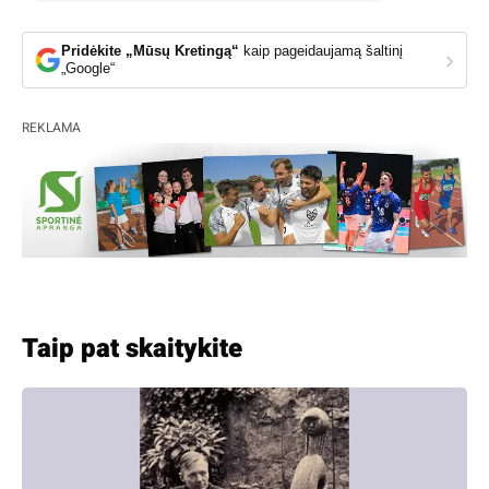
Pridėkite „Mūsų Kretingą“
kaip pageidaujamą šaltinį
›
„Google“
REKLAMA
Taip pat skaitykite