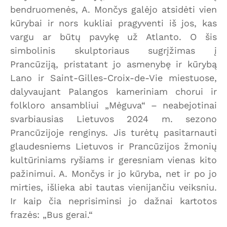
bendruomenės, A. Mončys galėjo atsidėti vien
kūrybai ir nors kukliai pragyventi iš jos, kas
vargu ar būtų pavykę už Atlanto. O šis
simbolinis skulptoriaus sugrįžimas į
Prancūziją, pristatant jo asmenybę ir kūrybą
Lano ir Saint-Gilles-Croix-de-Vie miestuose,
dalyvaujant Palangos kameriniam chorui ir
folkloro ansambliui „Mėguva“ – neabejotinai
svarbiausias Lietuvos 2024 m. sezono
Prancūzijoje renginys. Jis turėtų pasitarnauti
glaudesniems Lietuvos ir Prancūzijos žmonių
kultūriniams ryšiams ir geresniam vienas kito
pažinimui. A. Mončys ir jo kūryba, net ir po jo
mirties, išlieka abi tautas vienijančiu veiksniu.
Ir kaip čia neprisiminsi jo dažnai kartotos
frazės: „Bus gerai.“